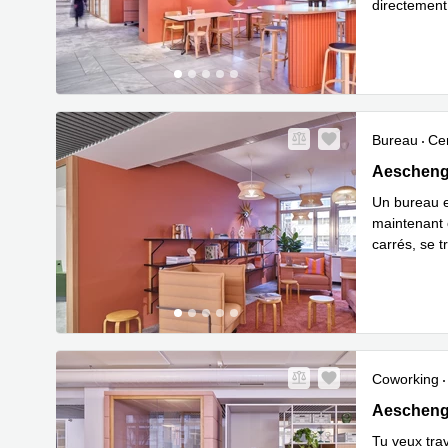
directement
En savoir 
Bureau
Cen
Aeschengra
Aeschengr
Un bureau e
maintenant 
carrés, se 
En savoir 
Coworking
Aeschengra
Aeschengr
Tu veux tra