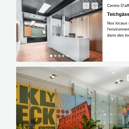
Centre D'aff
Teichgässle
Teichgäss
Nos locaux s
l'environnem
dans des lo
En savoir 