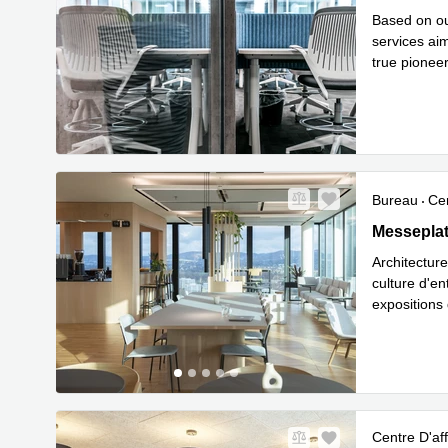
Based on ou
services ai
true pioneer
En sa
loc
...
Bureau
Cen
Messeplatz
Messeplat
Architectur
culture d'en
expositions
En savoir 
Centre D'aff