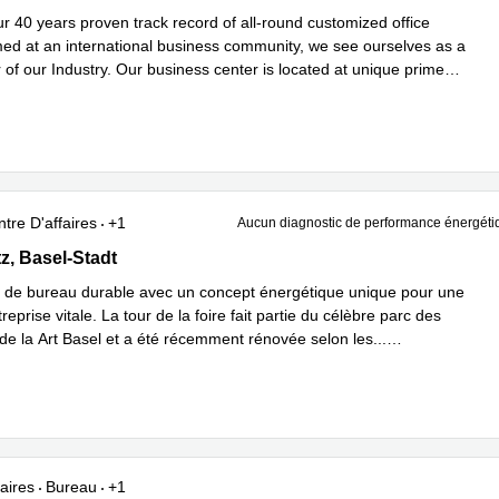
r 40 years proven track record of all-round customized office
med at an international business community, we see ourselves as a
 of our Industry. Our business center is located at unique prime
voir plus
tre D'affaires
+1
Aucun diagnostic de performance énergéti
 10, Basel-Stadt
z, Basel-Stadt
e de bureau durable avec un concept énergétique unique pour une
treprise vitale. La tour de la foire fait partie du célèbre parc des
 de la Art Basel et a été récemment rénovée selon les
...
plus
aires
Bureau
+1