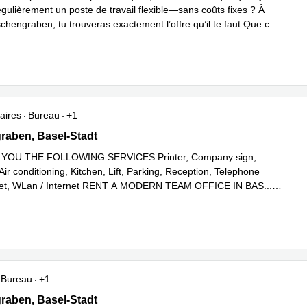
régulièrement un poste de travail flexible—sans coûts fixes ? À
chengraben, tu trouveras exactement l’offre qu’il te faut.Que c
...
plus
aires
Bureau
+1
ben 29, Basel-Stadt
aben, Basel-Stadt
YOU THE FOLLOWING SERVICES Printer, Company sign,
Air conditioning, Kitchen, Lift, Parking, Reception, Telephone
ilet, WLan / Internet RENT A MODERN TEAM OFFICE IN BAS
...
plus
Bureau
+1
ben 29, Basel-Stadt
aben, Basel-Stadt