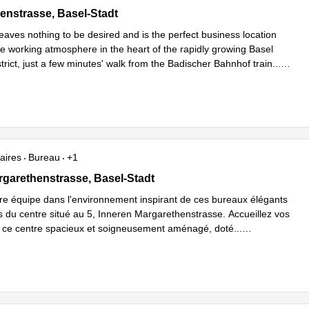
strasse 44, Basel-Stadt
nstrasse, Basel-Stadt
eaves nothing to be desired and is the perfect business location
ue working atmosphere in the heart of the rapidly growing Basel
trict, just a few minutes' walk from the Badischer Bahnhof train
...
plus
aires
Bureau
+1
garethenstrasse 5,Heuwaage, Basel-Stadt
rgarethenstrasse, Basel-Stadt
otre équipe dans l'environnement inspirant de ces bureaux élégants
 du centre situé au 5, Inneren Margarethenstrasse. Accueillez vos
s ce centre spacieux et soigneusement aménagé, doté
...
plus