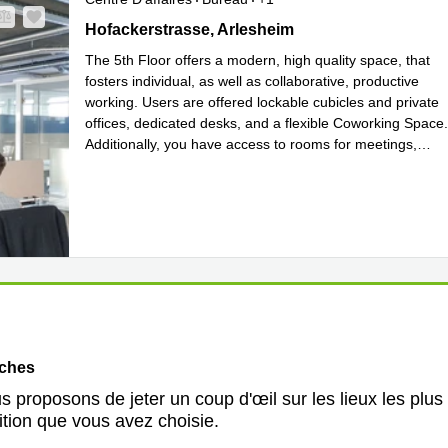
Hofackerstrasse 40B, Arlesheim
Hofackerstrasse, Arlesheim
The 5th Floor offers a modern, high quality space, that
fosters individual, as well as collaborative, productive
working. Users are offered lockable cubicles and private
offices, dedicated desks, and a flexible Coworking Space.
Additionally, you have access to rooms for meetings,
conference calls, and individual calls and c
...
En savoir plus
oches
 proposons de jeter un coup d'œil sur les lieux les plus
ition que vous avez choisie.