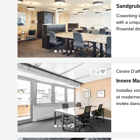
Sandgruben
Sandgrube
Coworking l
with a uniq
Rosental dis
En savoir 
Centre D'aff
Innere Mar
Innere Ma
Installez v
et modernes
invités dan
En savoir 