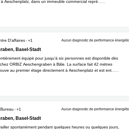
 à Aeschenplatz, dans un immeuble commercial repré
...
plus
tre D'affaires
+1
Aucun diagnostic de performance énergéti
ben 9, Basel-Stadt
aben, Basel-Stadt
ntièrement équipé pour jusqu’à six personnes est disponible dès
chez ORBIZ Aeschengraben à Bâle. La surface fait 42 mètres
trouve au premier étage directement à Aeschenplatz et est ent
...
plus
Bureau
+1
Aucun diagnostic de performance énergéti
ben 9, Basel-Stadt
aben, Basel-Stadt
vailler spontanément pendant quelques heures ou quelques jours,