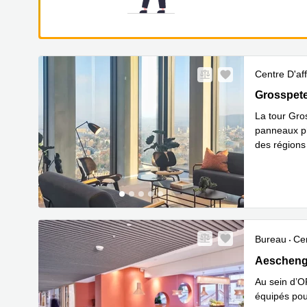
Centre D'aff
Grosspeter
Grosspete
La tour Gro
panneaux ph
des régions
En savoir 
Bureau
Cen
Aeschengra
Aeschengr
Au sein d’O
équipés pou