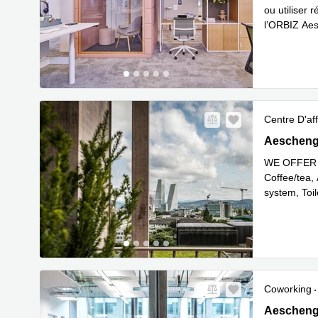
ou utiliser 
l’ORBIZ Aes
En savoir 
Centre D'aff
Aeschengra
Aeschengr
WE OFFER 
Coffee/tea, 
system, To
En savoir 
Coworking
Aeschengra
Aeschengr