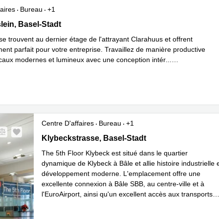
aires
Bureau
+1
in 9,Clarahuus Centre, 5. Stock, Basel-Stadt
lein, Basel-Stadt
e trouvent au dernier étage de l'attrayant Clarahuus et offrent
ent parfait pour votre entreprise. Travaillez de manière productive
caux modernes et lumineux avec une conception intér
...
plus
Centre D'affaires
Bureau
+1
Klybeckstrasse 141, Basel-Stadt
Klybeckstrasse, Basel-Stadt
The 5th Floor Klybeck est situé dans le quartier
dynamique de Klybeck à Bâle et allie histoire industrielle 
développement moderne. L'emplacement offre une
excellente connexion à Bâle SBB, au centre-ville et à
l'EuroAirport, ainsi qu'un excellent accès aux transports
publics avec des lignes de tram et de bus à proximité
...
En savoir plus