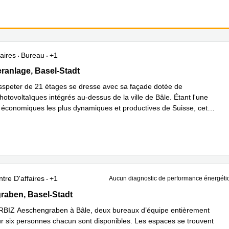
aires
Bureau
+1
anlage 29,Grosspeter Tower, 21. Stock, Basel-Stadt
ranlage, Basel-Stadt
sspeter de 21 étages se dresse avec sa façade dotée de
otovoltaïques intégrés au-dessus de la ville de Bâle. Étant l'une
 économiques les plus dynamiques et productives de Suisse, cett
...
plus
tre D'affaires
+1
Aucun diagnostic de performance énergéti
ben 9, Basel-Stadt
aben, Basel-Stadt
RBIZ Aeschengraben à Bâle, deux bureaux d’équipe entièrement
r six personnes chacun sont disponibles. Les espaces se trouvent