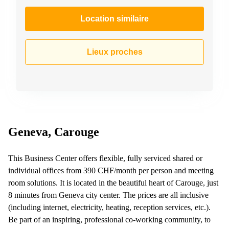
267
Meyrin
Location similaire
Chemin
de la
Drance 2
Lieux proches
Martigny
Route
de
Crassier
7 Nyon
Z. A.
Geneva, Carouge
La
Pièce
1
This Business Center offers flexible, fully serviced shared or
Rolle
individual offices from 390 CHF/month per person and meeting
Bahnhofstrasse
room solutions. It is located in the beautiful heart of Carouge, just
10 Zürich
8 minutes from Geneva city center. The prices are all inclusive
(including internet, electricity, heating, reception services, etc.).
Be part of an inspiring, professional co-working community, to