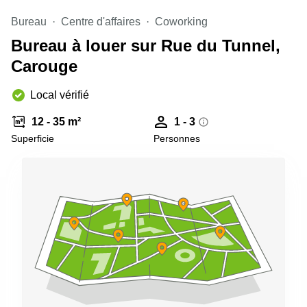
Genève
Salle
Bureau
Centre d'affaires
Coworking
Avenue
de
Louis-
Bureau à louer sur Rue du Tunnel,
réunion
Casaï
Zurich
18
Carouge
Genève
Salles
de
Local vérifié
Quai
réunion
de l’Ile
Genève
13
12 - 35 m²
1 - 3
Genève
Salle de
Superficie
Personnes
réunion
Route
Lausanne
Suisse
8A
Business
Etoy
center
Lausanne
Esplanade
de Pont-
Rouge 4
Lancy
Route
de
Meyrin