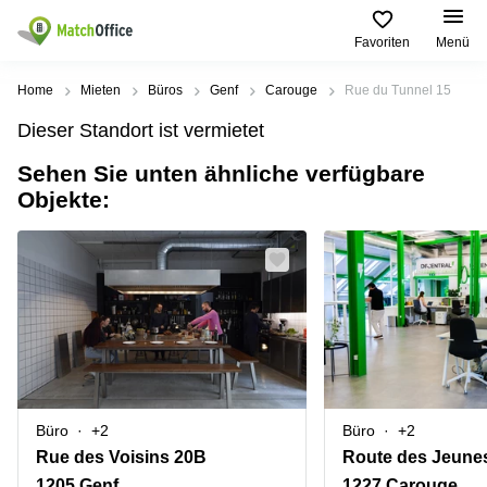
Favoriten
Menü
Mieten / Vermieten
Home
Mieten
Büros
Genf
Carouge
Rue du Tunnel 15
Dieser Standort ist vermietet
Hilfe
Produktseiten
Beliebte
Beliebte
Städte
Suchanfragen
Sehen Sie unten ähnliche verfügbare
Büro
Objekte:
Über uns
Coworking
Leutschenbachstrasse
Business
Zürich
95 Zürich
Center
Büro vermieten
Coworking
Bahnhofplatz
Coworking
Zug
1 Zürich
Preis
Virtuelle
Coworking
Bahnhofstrasse
Büros
Basel
10 Zürich
Anmelden
Besprechungsräume
Coworking
Bahnhofstrasse
Luzern
100 Zürich
Sprache wählen
French
Büro
+2
Büro
+2
Coworking
Europaallee
Lugano
41 Zürich
Rue des Voisins 20B
Route des Jeune
1205 Genf
1227 Carouge