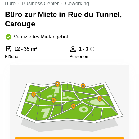
Aeschengraben
Basel
Büro
Business Center
Coworking
29 Basel
Büro zur Miete in Rue du Tunnel,
Büro
Zugerstrasse
mieten
Carouge
32 Baar
Luzern
Glärnischstrasse
Business
Verifiziertes Mietangebot
13 Wil
Center
Zürich
12 - 35 m²
1 - 3
Werftestrasse
4 Luzern
Fläche
Personen
Business
Center
Zug
Business
Center
Bern