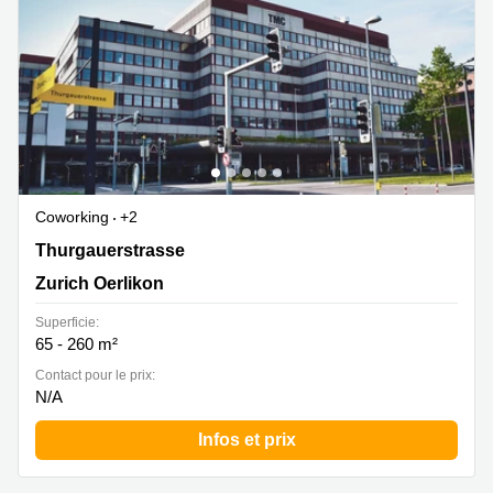
Coworking
+2
Thurgauerstrasse 117, Zurich Oerlikon
Thurgauerstrasse
Zurich Oerlikon
Superficie:
65 - 260 m²
Contact pour le prix:
N/A
Infos et prix