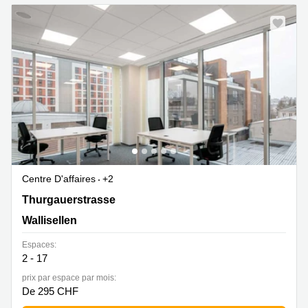
Centre D'affaires
+2
Thurgauerstrasse 132,Glattpark, Wallisellen
Thurgauerstrasse
Wallisellen
Espaces:
2 - 17
prix par espace par mois:
De 295 CHF