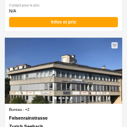
Contact pour le prix:
N/A
Infos et prix
Bureau
+2
Felsenrainstrasse 1, Zurich Seebach
Felsenrainstrasse
Zurich Seebach