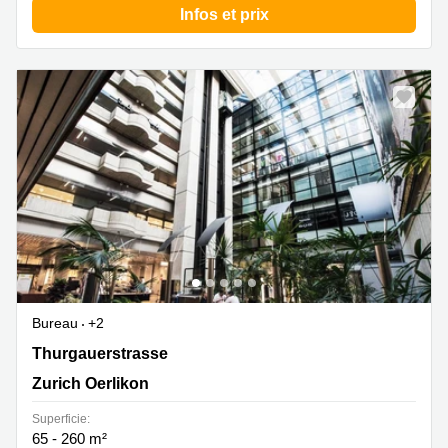
Infos et prix
Bureau
+2
Thurgauerstrasse 117, Zurich Oerlikon
Thurgauerstrasse
Zurich Oerlikon
Superficie:
65 - 260 m²