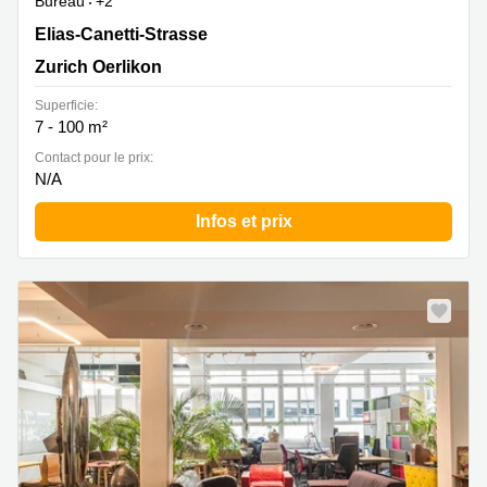
Bureau
+2
Elias-Canetti-Strasse 2, Zurich Oerlikon
Elias-Canetti-Strasse
Zurich Oerlikon
Superficie:
7 - 100 m²
Contact pour le prix:
N/A
Infos et prix