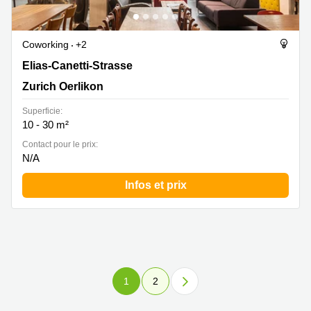
Coworking
+2
Elias-Canetti-Strasse 7, Zurich Oerlikon
Elias-Canetti-Strasse
Zurich Oerlikon
Superficie:
10 - 30 m²
Contact pour le prix:
N/A
Infos et prix
1
2