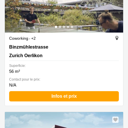
Coworking
+2
Binzmühlestrasse 170 D, Zurich Oerlikon
Binzmühlestrasse
Zurich Oerlikon
Superficie:
56 m²
Contact pour le prix:
N/A
Infos et prix