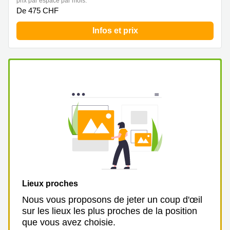
prix par espace par mois:
267
De 475 CHF
Meyrin
Infos et prix
Chemin
de la
Drance 2
Martigny
Route
de
Crassier
7 Nyon
Z. A.
La
Pièce
1
Rolle
Bahnhofstrasse
Lieux proches
10 Zürich
Nous vous proposons de jeter un coup d'œil
sur les lieux les plus proches de la position
que vous avez choisie.