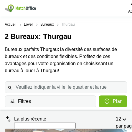
Ap
Rechercher / publier
Accueil
Loyer
Bureaux
Thurgau
2
Bureaux
: Thurgau
Aide
Pages
Villes
Recherches
de
Populaires
populaires
Bureaux parfaits Thurgau: la diversité des surfaces de
produits
Qui sommes-nous?
bureaux et des conditions flexibles. Profitez de ces
Location
Voie du
Bureau
bureau
Chariot 3
avantages pour votre organisation en choisissant un
Zurich
Lausanne
Publier un local
bureau à louer à Thurgau!
Centre
d'affaires
Bureau
Place de
à louer
la Gare
Prix
Coworking
Genève
12
Lausanne
Salle
Bureau à
Connexion
Filtres
Plan
de
louer
Rue du
réunion
Lausanne
Pré-de-
la-
Choisissez une langue
Switzerland
Bureau
Coworking
Bichette
La plus récente
12
virtuel
Zurich
1
par pa
Genève