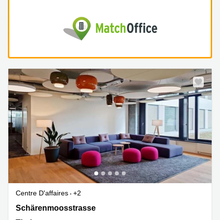
Centre D'affaires
+2
Schärenmoosstrasse 77, Thal
Schärenmoosstrasse