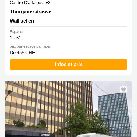
Centre D'affaires
+2
Thurgauerstrasse 101,Glattpark,(Opfikon), Wallisellen
Thurgauerstrasse
Wallisellen
Espaces:
1 - 61
prix par espace par mois:
De 455 CHF
Infos et prix