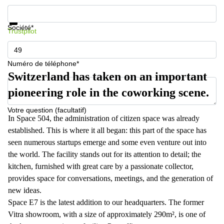
267
Informations et prix
Meyrin
Protection des données
Société*
Trustpilot
Chemin
de la
Drance 2
Martigny
Numéro de téléphone*
Switzerland has taken on an important
Route
de
pioneering role in the coworking scene.
Crassier
7 Nyon
Votre question (facultatif)
In Space 504, the administration of citizen space was already
Z. A.
La
established. This is where it all began: this part of the space has
Pièce
seen numerous startups emerge and some even venture out into
1
the world. The facility stands out for its attention to detail; the
Rolle
kitchen, furnished with great care by a passionate collector,
Bahnhofstrasse
provides space for conversations, meetings, and the generation of
10 Zürich
new ideas.
Space E7 is the latest addition to our headquarters. The former
Vitra showroom, with a size of approximately 290m², is one of