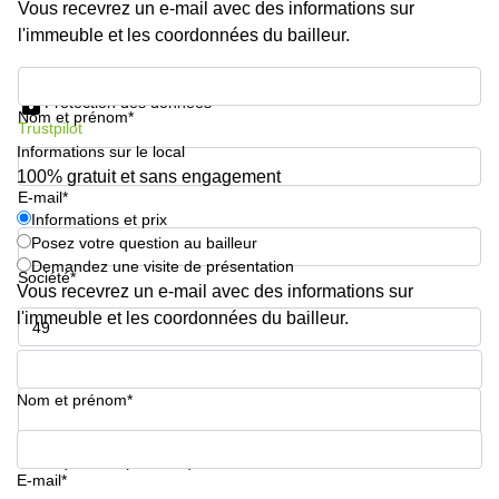
Genève
Vous recevrez un e-mail avec des informations sur
Salle
l'immeuble et les coordonnées du bailleur.
Avenue
de
Louis-
réunion
Informations et prix
Casaï
Zurich
18
Protection des données
Nom et prénom*
Genève
Salles
Trustpilot
de
Informations sur le local
Quai
réunion
100% gratuit et sans engagement
de l’Ile
Genève
E-mail*
13
Genève
Informations et prix
Salle de
Posez votre question au bailleur
réunion
Route
Lausanne
Demandez une visite de présentation
Suisse
Société*
Vous recevrez un e-mail avec des informations sur
8A
Business
Etoy
l'immeuble et les coordonnées du bailleur.
center
Lausanne
Esplanade
Numéro de téléphone*
de Pont-
Rouge 4
Nom et prénom*
Lancy
Route
Votre question (facultatif)
de
E-mail*
Meyrin