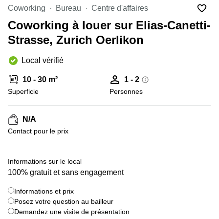
Coworking
Coworking
Bureau
Centre d'affaires
Genève
Rue de
la Cité
Coworking à louer sur Elias-Canetti-
Coworking
1
Lausanne
Strasse, Zurich Oerlikon
Genève
Coworking
Place
Local vérifié
Basel
de la
Fusterie
Coworking
10 - 30 m²
1 - 2
12
Lugano
Genève
Superficie
Personnes
Coworking
Rue de la
Neuchâtel
Corraterie
N/A
5 Genève
Coworking
Contact pour le prix
Bienne
Place
Casa-
Coworking
+ 5 images
Bamba
Informations sur le local
Nyon
1-3
100% gratuit et sans engagement
Genève
Coworking
Versoix
Informations et prix
Rue de
Posez votre question au bailleur
Lausanne
Coworking
69
Demandez une visite de présentation
Meyrin