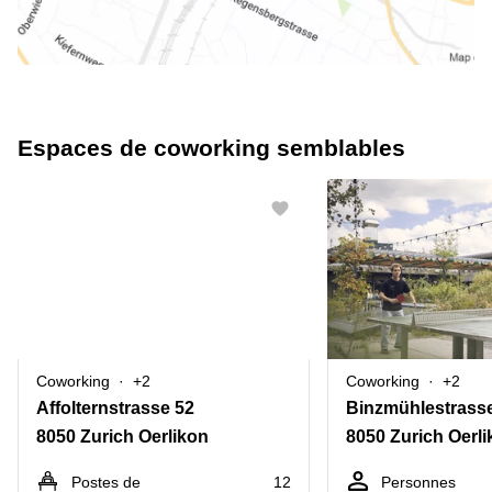
Espaces de coworking semblables
Coworking
+2
Coworking
+2
Affolternstrasse 52
Binzmühlestrass
8050 Zurich Oerlikon
8050 Zurich Oerl
Postes de
12
Personnes