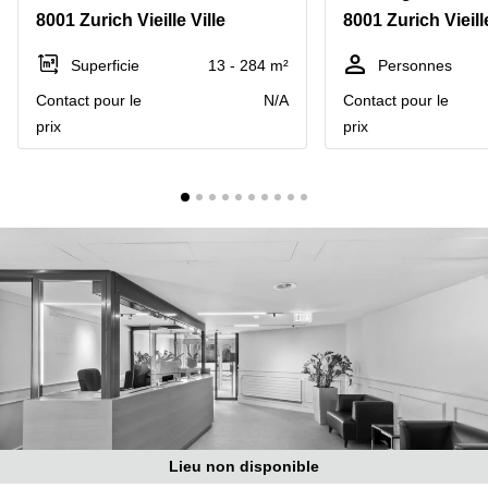
Coworking
8001 Zurich Vieille Ville
8001 Zurich Vieille
Genève
Rue de
la Cité
Coworking
Superficie
13 - 284 m²
Personnes
1
Lausanne
Genève
Contact pour le
N/A
Contact pour le
Coworking
Place
prix
prix
Basel
de la
Fusterie
Coworking
12
Lugano
Genève
Coworking
Rue de la
Neuchâtel
Corraterie
5 Genève
Coworking
Bienne
Place
Casa-
Coworking
Bamba
Nyon
1-3
Genève
Coworking
Versoix
Rue de
Lausanne
Coworking
Lieu non disponible
69
Meyrin