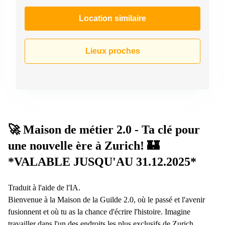
267
Meyrin
Location similaire
Chemin
de la
Drance 2
Lieux proches
Martigny
Route
de
Crassier
7 Nyon
Z. A.
🚀 Maison de métier 2.0 - Ta clé pour
La
Pièce
une nouvelle ère à Zurich! 🏰
1
Rolle
*VALABLE JUSQU'AU 31.12.2025*
Bahnhofstrasse
10 Zürich
Traduit à l'aide de l'IA.
Bienvenue à la Maison de la Guilde 2.0, où le passé et l'avenir
fusionnent et où tu as la chance d'écrire l'histoire. Imagine
travailler dans l'un des endroits les plus exclusifs de Zurich,