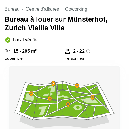
Genève
Salle
Bureau
Centre d'affaires
Coworking
Avenue
de
Louis-
Bureau à louer sur Münsterhof,
réunion
Casaï
Zurich
18
Zurich Vieille Ville
Genève
Salles
de
Local vérifié
Quai
réunion
de l’Ile
Genève
13
15 - 295 m²
2 - 22
Genève
Salle de
Superficie
Personnes
réunion
Route
Lausanne
Suisse
8A
Business
Etoy
center
Lausanne
Esplanade
de Pont-
Rouge 4
Lancy
Route
de
Meyrin