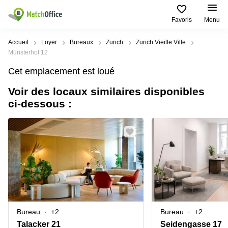
Favoris
Menu
Rechercher / publier
Accueil
Loyer
Bureaux
Zurich
Zurich Vieille Ville
Münsterhof 12
Aide
Pages
Villes
Recherches
Cet emplacement est loué
de
Populaires
populaires
produits
Voir des locaux similaires disponibles
Qui sommes-nous?
Location
Voie du
ci-dessous :
Bureau
bureau
Chariot 3
Zurich
Lausanne
Publier un local
Centre
d'affaires
Bureau
Place de
à louer
la Gare
Prix
Coworking
Genève
12
Lausanne
Salle
Bureau à
Connexion
de
louer
Rue du
réunion
Lausanne
Pré-de-
la-
Choisissez une langue
Switzerland
Bureau
Coworking
Bichette
Bureau
+2
Bureau
+2
virtuel
Zurich
1
Genève
Talacker 21
Seidengasse 17