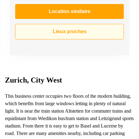
267
Meyrin
Location similaire
Chemin
de la
Drance 2
Lieux proches
Martigny
Route
de
Crassier
7 Nyon
Z. A.
Zurich, City West
La
Pièce
1
This business center occupies two floors of the modern building,
Rolle
which benefits from large windows letting in plenty of natural
Bahnhofstrasse
light. It is near the train station Altstetten for commuter trains and
10 Zürich
equidistant from Wiedikon bus/tram station and Leitzigrund sports
stadium. From there it is easy to get to Basel and Lucerne by
road. There are many amenities nearby, including car parking