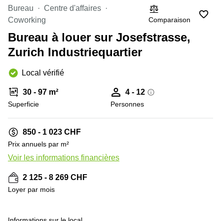
Coworking
Bureau
Centre d'affaires
Genève
Rue de
Comparaison
Coworking
la Cité
Coworking
1
Bureau à louer sur Josefstrasse,
Lausanne
Genève
Zurich Industriequartier
Coworking
Place
Basel
de la
Local vérifié
Fusterie
Coworking
12
Lugano
Genève
30 - 97 m²
4 - 12
Superficie
Personnes
Coworking
Rue de la
Neuchâtel
Corraterie
5 Genève
Coworking
850 - 1 023 CHF
Bienne
Place
Prix annuels par m²
Casa-
Coworking
Voir les informations financières
+ 8 images
Bamba
Nyon
1-3
2 125 - 8 269 CHF
Genève
Coworking
Loyer par mois
Versoix
Rue de
Lausanne
Coworking
69
Meyrin
Informations sur le local