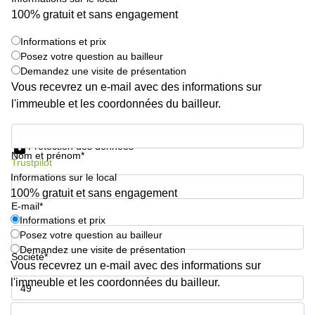
Genève
100% gratuit et sans engagement
Salle
Avenue
de
Louis-
Informations et prix
réunion
Casaï
Zurich
Posez votre question au bailleur
18
Demandez une visite de présentation
Genève
Salles
Vous recevrez un e-mail avec des informations sur
de
Quai
l'immeuble et les coordonnées du bailleur.
réunion
de l’Ile
Genève
13
Informations et prix
Genève
Salle de
Protection des données
réunion
Nom et prénom*
Route
Trustpilot
Lausanne
Suisse
Informations sur le local
8A
Business
100% gratuit et sans engagement
Etoy
center
E-mail*
Lausanne
Informations et prix
Esplanade
Posez votre question au bailleur
de Pont-
Rouge 4
Demandez une visite de présentation
Société*
Lancy
Vous recevrez un e-mail avec des informations sur
l'immeuble et les coordonnées du bailleur.
Route
de
Numéro de téléphone*
Meyrin