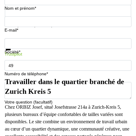
267
Nom et prénom*
Meyrin
Chemin
de la
Votre question (facultatif)
E-mail*
Drance 2
Martigny
Informations et prix
Route
Protection des données
de
Société*
Trustpilot
Crassier
7 Nyon
Z. A.
Numéro de téléphone*
La
Travailler dans le quartier branché de
Pièce
1
Zurich Kreis 5
Rolle
Votre question (facultatif)
Bahnhofstrasse
Chez ORBIZ Josef, situé Josefstrasse 214a à Zurich-Kreis 5,
10 Zürich
plusieurs bureaux d’équipe confortables de tailles variées sont
disponibles. Le site combine un environnement de travail urbain
au cœur d’un quartier dynamique, une communauté créative, une