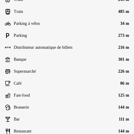
Train
485 m
Parking à vélos
34 m
Parking
273 m
Distributeur automatique de billets
216 m
Banque
301 m
Supermarché
226 m
Café
86 m
Fast-food
125 m
Brasserie
144 m
Bar
111 m
Restaurant
144 m