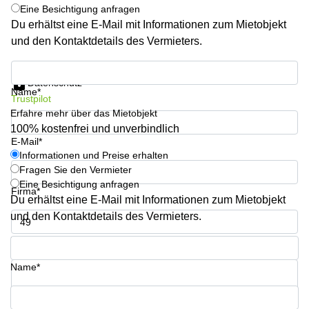
Aeschengraben
Basel
Eine Besichtigung anfragen
29 Basel
Du erhältst eine E-Mail mit Informationen zum Mietobjekt
Büro
und den Kontaktdetails des Vermieters.
Zugerstrasse
mieten
32 Baar
Luzern
Informationen und Preise erhalten
Glärnischstrasse
Business
Datenschutz
13 Wil
Center
Name*
Trustpilot
Zürich
Werftestrasse
Erfahre mehr über das Mietobjekt
4 Luzern
Business
100% kostenfrei und unverbindlich
Center
E-Mail*
Zug
Informationen und Preise erhalten
Fragen Sie den Vermieter
Business
Eine Besichtigung anfragen
Center
Firma*
Du erhältst eine E-Mail mit Informationen zum Mietobjekt
Bern
und den Kontaktdetails des Vermieters.
Telefon*
Name*
Ihre Frage (optional)