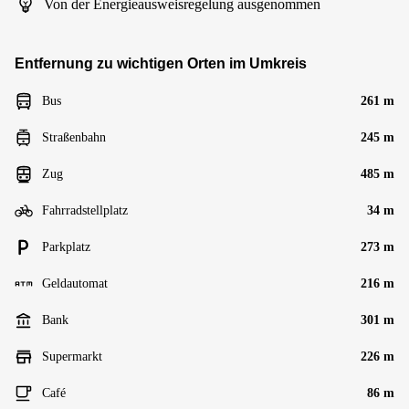
Von der Energieausweisregelung ausgenommen
Entfernung zu wichtigen Orten im Umkreis
Bus
261 m
Straßenbahn
245 m
Zug
485 m
Fahrradstellplatz
34 m
Parkplatz
273 m
Geldautomat
216 m
Bank
301 m
Supermarkt
226 m
Café
86 m