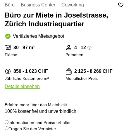
Coworking
Thurgauerstrasse
Büro
Business Center
Coworking
Lausanne
40 Zürich
Büro zur Miete in Josefstrasse,
Coworking
Gotthardstrasse
Genf
26 Zug
Zürich Industriequartier
Coworking
Bahnhofstrasse
Verifiziertes Mietangebot
Bern
28 Zug
Coworking
Gubelstrasse
30 - 97 m²
4 - 12
Winterthur
12 Zug
Fläche
Personen
Büro
General-
mieten
Guisan-
850 - 1 023 CHF
2 125 - 8 269 CHF
Zürich
Strasse
6/8 Zug
Jährliche Kosten pro m²
Monatlicher Preis
Büro
Details einsehen
mieten
Baarerstrasse
Zug
141 Zug
+ 8 bilder
Büro
Grafenauweg
Erfahre mehr über das Mietobjekt
mieten
8 Zug
100% kostenfrei und unverbindlich
Bern
Teichgässlein
Informationen und Preise erhalten
Büro
9 Basel
mieten
Fragen Sie den Vermieter