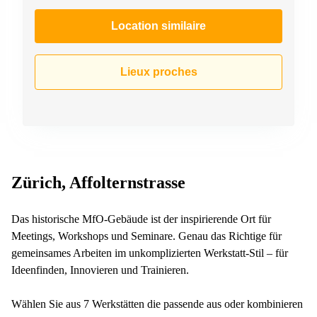
267
Meyrin
Location similaire
Chemin
de la
Drance 2
Lieux proches
Martigny
Route
de
Crassier
7 Nyon
Z. A.
Zürich, Affolternstrasse
La
Pièce
1
Das historische MfO-Gebäude ist der inspirierende Ort für
Rolle
Meetings, Workshops und Seminare. Genau das Richtige für
Bahnhofstrasse
gemeinsames Arbeiten im unkomplizierten Werkstatt-Stil – für
10 Zürich
Ideenfinden, Innovieren und Trainieren.
Wählen Sie aus 7 Werkstätten die passende aus oder kombinieren