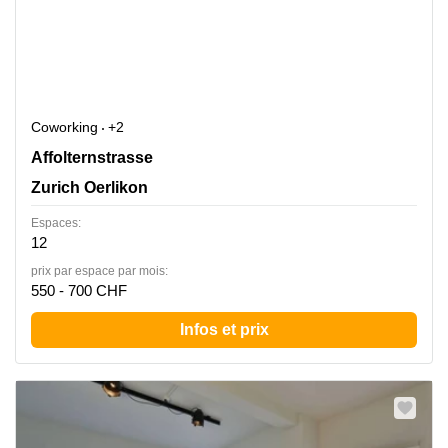
Coworking
+2
Affolternstrasse 52, Zurich Oerlikon
Affolternstrasse
Zurich Oerlikon
Espaces:
12
prix par espace par mois:
550 - 700 CHF
Infos et prix