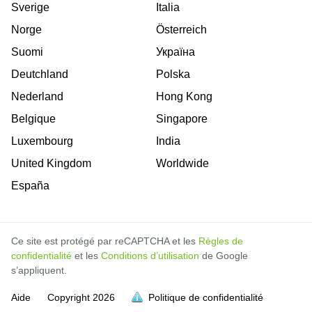
Sverige
Italia
Norge
Österreich
Suomi
Україна
Deutchland
Polska
Nederland
Hong Kong
Belgique
Singapore
Luxembourg
India
United Kingdom
Worldwide
España
Ce site est protégé par reCAPTCHA et les
Règles de
confidentialité
et les
Conditions d’utilisation
de Google
s’appliquent.
Aide
Copyright
2026
Politique de confidentialité
soit pleine.
soit pleine.
soit pleine.
soit pleine.
soit pleine.
soit pleine.
soit pleine.
soit pleine.
soit pleine.
soit pleine.
soit pleine.
soit pleine.
soit pleine.