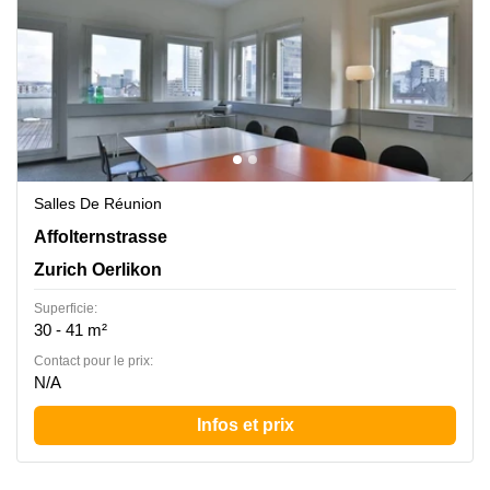
Salles De Réunion
Affolternstrasse 52, Zurich Oerlikon
Affolternstrasse
Zurich Oerlikon
Superficie:
30 - 41 m²
Contact pour le prix:
N/A
Infos et prix