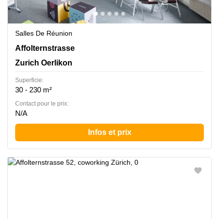
Salles De Réunion
Affolternstrasse 52, Zurich Oerlikon
Affolternstrasse
Zurich Oerlikon
Superficie:
30 - 230 m²
Contact pour le prix:
N/A
Infos et prix