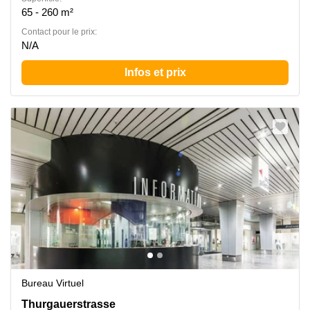
65 - 260 m²
Contact pour le prix:
N/A
Infos et prix
Bureau Virtuel
Thurgauerstrasse 117, Zurich Oerlikon
Thurgauerstrasse