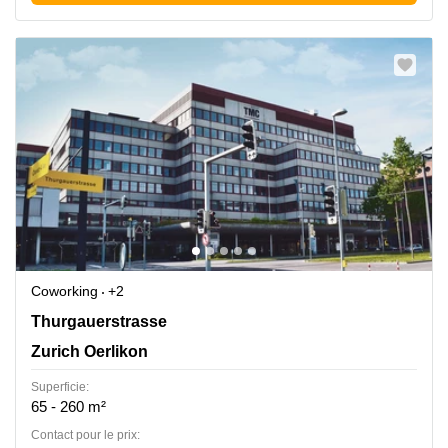
Coworking
+2
Thurgauerstrasse 117, Zurich Oerlikon
Thurgauerstrasse
Zurich Oerlikon
Superficie:
65 - 260 m²
Contact pour le prix: