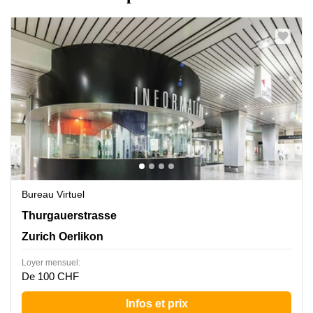
Bureau Virtuel
Thurgauerstrasse 117, Zurich Oerlikon
Thurgauerstrasse
Zurich Oerlikon
Loyer mensuel:
De 100 CHF
Infos et prix