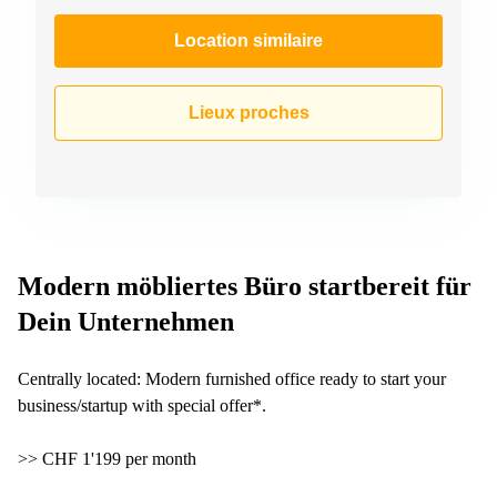
267
Meyrin
Location similaire
Chemin
de la
Drance 2
Lieux proches
Martigny
Route
de
Crassier
7 Nyon
Z. A.
Modern möbliertes Büro startbereit für
La
Pièce
Dein Unternehmen
1
Rolle
Centrally located: Modern furnished office ready to start your
Bahnhofstrasse
10 Zürich
business/startup with special offer*.
>> CHF 1'199 per month