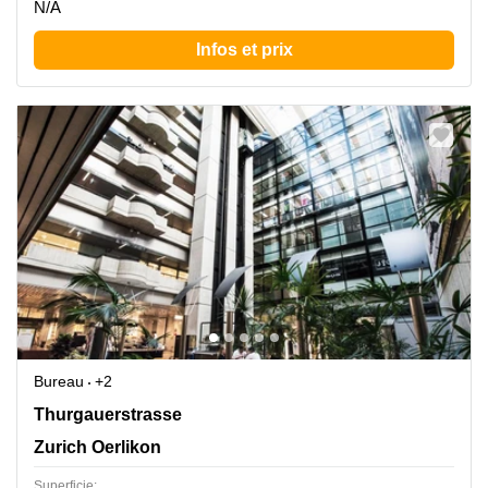
N/A
Infos et prix
Bureau
+2
Thurgauerstrasse 117, Zurich Oerlikon
Thurgauerstrasse
Zurich Oerlikon
Superficie: