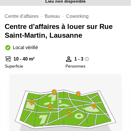
Genève
Lieu non disponible
Salle
Avenue
de
Louis-
Centre d'affaires
Bureau
Coworking
réunion
Casaï
Zurich
Centre d'affaires à louer sur Rue
18
Genève
Salles
Saint-Martin, Lausanne
de
Quai
réunion
de l’Ile
Local vérifié
Genève
13
Genève
Salle de
10 - 40 m²
1 - 3
réunion
Superficie
Personnes
Route
Lausanne
Suisse
8A
Business
Etoy
center
Lausanne
Esplanade
de Pont-
Rouge 4
Lancy
Route
de
Meyrin