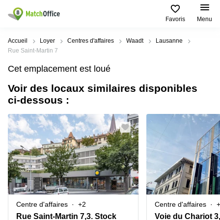
Favoris
Menu
Rechercher / publier
Accueil
Loyer
Centres d'affaires
Waadt
Lausanne
Rue Saint-Martin 7
Aide
Pages
Villes
Recherches
Cet emplacement est loué
de
Populaires
populaires
produits
Voir des locaux similaires disponibles
Qui sommes-nous?
Location
Voie du
ci-dessous :
Bureau
bureau
Chariot 3
Zurich
Lausanne
Publier un local
Centre
d'affaires
Bureau
Place de
à louer
la Gare
Prix
Coworking
Genève
12
Lausanne
Salle
Bureau à
Connexion
de
louer
Rue du
réunion
Lausanne
Pré-de-
la-
Choisissez une langue
Switzerland
Bureau
Coworking
Bichette
Centre d'affaires
+2
Centre d'affaires
virtuel
Zurich
1
Genève
Rue Saint-Martin 7,3. Stock
Voie du Chariot 3