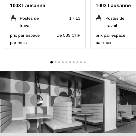
Coworking
1003 Lausanne
1003 Lausanne
Genève
Rue de
la Cité
Coworking
Postes de
1 - 13
Postes de
1
Lausanne
Genève
travail
travail
Coworking
Place
prix par espace
De 589 CHF
prix par espace
Basel
de la
par mois
par mois
Fusterie
Coworking
12
Lugano
Genève
Coworking
Rue de la
Neuchâtel
Corraterie
5 Genève
Coworking
Bienne
Place
Casa-
Coworking
Bamba
Nyon
1-3
Genève
Coworking
Versoix
Rue de
Lausanne
Coworking
69
Meyrin