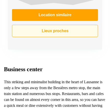
267
Meyrin
Location similaire
Chemin
de la
Drance 2
Martigny
Lieux proches
Route
de
Crassier
7 Nyon
Z. A.
La
Pièce
Business center
1
Rolle
This striking and minimalist building in the heart of Lausanne is
Bahnhofstrasse
only a few steps away from the Bessières metro stop, the main
10 Zürich
train station and numerous bus stops. Restaurants, bars and cafes
can be found on almost every corner in this area, so you can have
a quick meal or dine extensively with customers without having