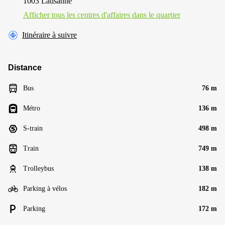
1003 Lausanne
Afficher tous les centres d'affaires dans le quartier
Itinéraire à suivre
Distance
Bus
76 m
Métro
136 m
S-train
498 m
Train
749 m
Trolleybus
138 m
Parking à vélos
182 m
Parking
172 m