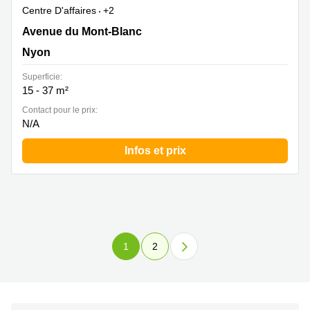
Centre D'affaires
+2
Avenue du Mont-Blanc 7, Nyon
Avenue du Mont-Blanc
Nyon
Superficie:
15 - 37 m²
Contact pour le prix:
N/A
Infos et prix
1
2