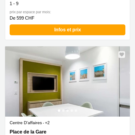
1 - 9
prix par espace par mois:
De 599 CHF
Infos et prix
Centre D'affaires
+2
Place de la Gare 12, Lausanne
Place de la Gare