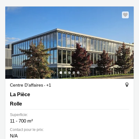
Centre D'affaires
+1
Z. A. La Pièce 1, Rolle
La Pièce
Rolle
Superficie:
11 - 700 m²
Contact pour le prix:
N/A