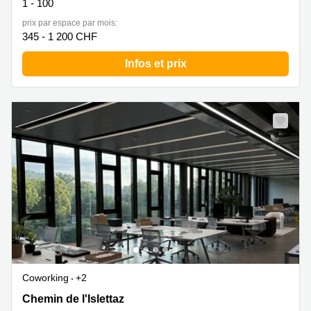
1 - 100
prix par espace par mois:
345 - 1 200 CHF
Infos et prix
Coworking
+2
Chemin de l'Islettaz 7, Penthalaz
Chemin de l'Islettaz