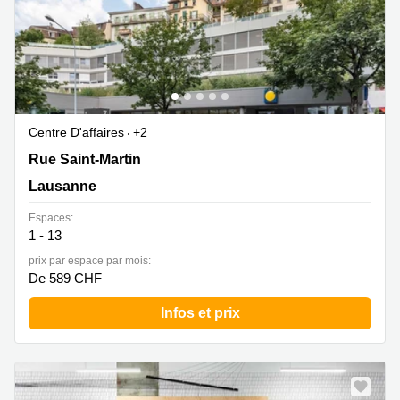
Centre D'affaires
+2
Rue Saint-Martin 7,3. Stock, Lausanne
Rue Saint-Martin
Lausanne
Espaces:
1 - 13
prix par espace par mois:
De 589 CHF
Infos et prix