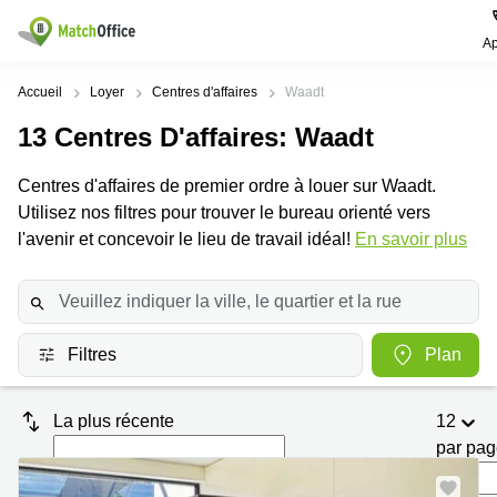
Ap
Rechercher / publier
Accueil
Loyer
Centres d'affaires
Waadt
13
Centres D'affaires
: Waadt
Aide
Pages
Villes
Recherches
de
Populaires
populaires
Centres d'affaires de premier ordre à louer sur Waadt.
produits
Qui sommes-nous?
Utilisez nos filtres pour trouver le bureau orienté vers
Location
Voie du
Bureau
bureau
Chariot 3
l'avenir et concevoir le lieu de travail idéal!
En savoir plus
Zurich
Lausanne
Publier un local
Centre
d'affaires
Bureau
Place de
à louer
la Gare
Prix
Coworking
Genève
12
Lausanne
Filtres
Plan
Salle
Bureau à
Connexion
de
louer
Rue du
réunion
Lausanne
Pré-de-
La plus récente
12
la-
Choisissez une langue
Switzerland
Bureau
Coworking
Bichette
par pa
virtuel
Zurich
1
Genève