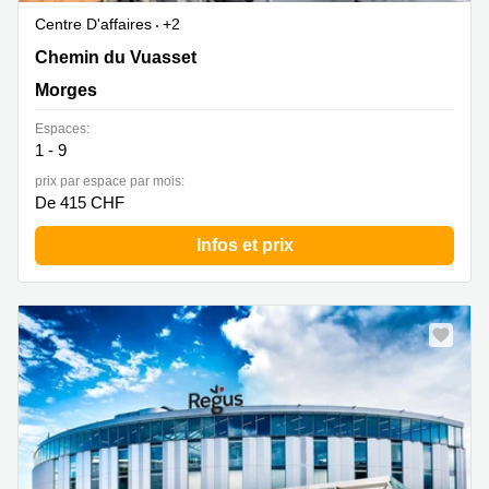
Centre D'affaires
+2
Chemin du Vuasset 2,2. Stock, Morges
Chemin du Vuasset
Morges
Espaces:
1 - 9
prix par espace par mois:
De 415 CHF
Infos et prix