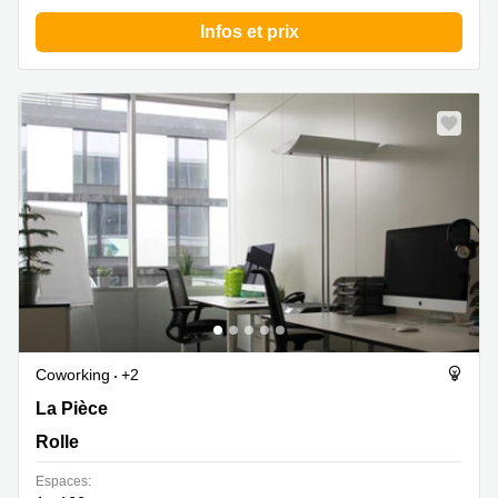
Infos et prix
Coworking
+2
Z. A. La Pièce 1, Rolle
La Pièce
Rolle
Espaces: