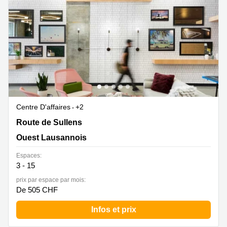
Centre D'affaires
+2
Route de Sullens 40, Ouest Lausannois
Route de Sullens
Ouest Lausannois
Espaces:
3 - 15
prix par espace par mois:
De 505 CHF
Infos et prix