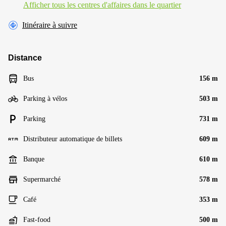
Afficher tous les centres d'affaires dans le quartier
Itinéraire à suivre
Distance
Bus
156 m
Parking à vélos
503 m
Parking
731 m
Distributeur automatique de billets
609 m
Banque
610 m
Supermarché
578 m
Café
353 m
Fast-food
500 m