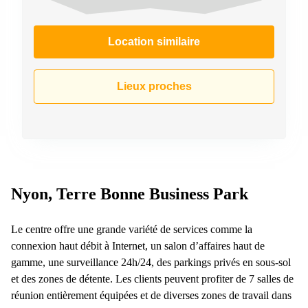
267
Meyrin
Location similaire
Chemin
de la
Drance 2
Martigny
Lieux proches
Route
de
Crassier
7 Nyon
Z. A.
La
Pièce
Nyon, Terre Bonne Business Park
1
Rolle
Le centre offre une grande variété de services comme la
Bahnhofstrasse
connexion haut débit à Internet, un salon d’affaires haut de
10 Zürich
gamme, une surveillance 24h/24, des parkings privés en sous-sol
et des zones de détente. Les clients peuvent profiter de 7 salles de
réunion entièrement équipées et de diverses zones de travail dans