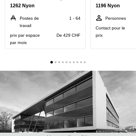
Coworking
1262 Nyon
1196 Nyon
Genève
Rue de
la Cité
Coworking
Postes de
1 - 64
Personnes
1
Lausanne
Genève
travail
Contact pour le
Coworking
Place
prix par espace
De 429 CHF
prix
Basel
de la
par mois
Fusterie
Coworking
12
Lugano
Genève
Coworking
Rue de la
Neuchâtel
Corraterie
5 Genève
Coworking
Bienne
Place
Casa-
Coworking
Bamba
Nyon
1-3
Genève
Coworking
Versoix
Rue de
Lausanne
Coworking
69
Meyrin