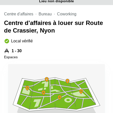
Genève
Lieu non disponible
Salle
Avenue
de
Louis-
Centre d'affaires
Bureau
Coworking
réunion
Casaï
Zurich
Centre d'affaires à louer sur Route
18
Genève
Salles
de Crassier, Nyon
de
Quai
réunion
de l’Ile
Local vérifié
Genève
13
Genève
Salle de
1 - 30
réunion
Espaces
Route
Lausanne
Suisse
8A
Business
Etoy
center
Lausanne
Esplanade
de Pont-
Rouge 4
Lancy
Route
de
Meyrin