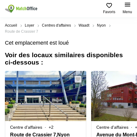
Favoris
Menu
Rechercher / publier
Accueil
Loyer
Centres d'affaires
Waadt
Nyon
Route de Crassier 7
Aide
Pages
Villes
Recherches
Cet emplacement est loué
de
Populaires
populaires
produits
Voir des locaux similaires disponibles
Qui sommes-nous?
Location
Voie du
ci-dessous :
Bureau
bureau
Chariot 3
Zurich
Lausanne
Publier un local
Centre
d'affaires
Bureau
Place de
à louer
la Gare
Prix
Coworking
Genève
12
Lausanne
Salle
Bureau à
Connexion
de
louer
Rue du
réunion
Lausanne
Pré-de-
la-
Choisissez une langue
Switzerland
Bureau
Coworking
Bichette
Centre d'affaires
+2
Centre d'affaires
virtuel
Zurich
1
Genève
Route de Crassier 7,Nyon
Avenue du Mont-