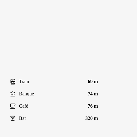
Train
69 m
Banque
74 m
Café
76 m
Bar
320 m