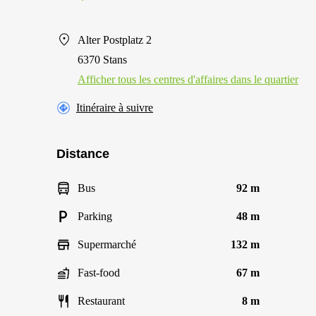
Alter Postplatz 2
6370 Stans
Afficher tous les centres d'affaires dans le quartier
Itinéraire à suivre
Distance
Bus
92 m
Parking
48 m
Supermarché
132 m
Fast-food
67 m
Restaurant
8 m