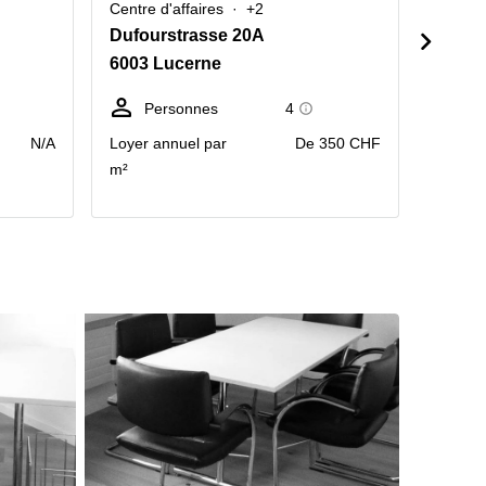
Centre d'affaires
+2
Centre 
Dufourstrasse 20A
Dufou
6003 Lucerne
6003 
Personnes
4
P
N/A
Loyer annuel par
De 350 CHF
Contact
m²