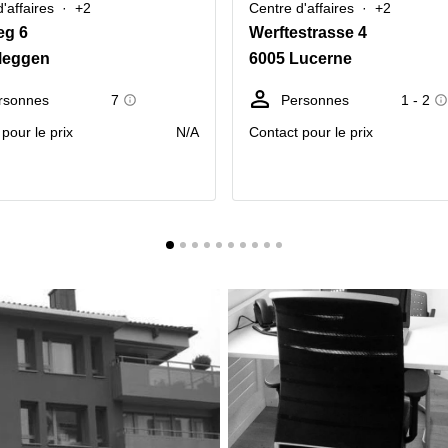
'affaires
+2
Centre d'affaires
+2
eg 6
Werftestrasse 4
Meggen
6005 Lucerne
rsonnes
7
Personnes
1 - 2
pour le prix
N/A
Contact pour le prix