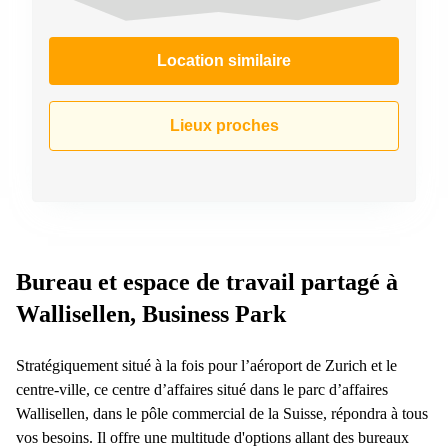
267
Meyrin
Location similaire
Chemin
de la
Drance 2
Martigny
Lieux proches
Route
de
Crassier
7 Nyon
Z. A.
La
Pièce
Bureau et espace de travail partagé à
1
Wallisellen, Business Park
Rolle
Bahnhofstrasse
10 Zürich
Stratégiquement situé à la fois pour l’aéroport de Zurich et le
centre-ville, ce centre d’affaires situé dans le parc d’affaires
Wallisellen, dans le pôle commercial de la Suisse, répondra à tous
vos besoins. Il offre une multitude d'options allant des bureaux