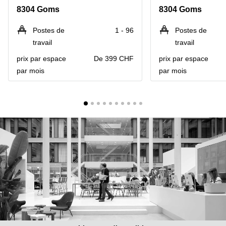
Coworking
8304 Goms
8304 Goms
Genève
Rue de
la Cité
Coworking
Postes de
1 - 96
Postes de
1
Lausanne
Genève
travail
travail
Coworking
Place
prix par espace
De 399 CHF
prix par espace
Basel
de la
par mois
par mois
Fusterie
Coworking
12
Lugano
Genève
Coworking
Rue de la
Neuchâtel
Corraterie
5 Genève
Coworking
Bienne
Place
Casa-
Coworking
Bamba
Nyon
1-3
Genève
Coworking
Versoix
Rue de
Lausanne
Coworking
69
Meyrin