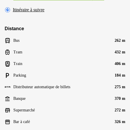
Itinéraire à suivre
Distance
Bus
262 m
Tram
432 m
Train
406 m
Parking
184 m
Distributeur automatique de billets
275 m
Banque
370 m
Supermarché
272 m
Bar à café
326 m