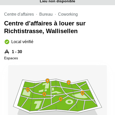
Genève
Lieu non disponible
Salle
Avenue
de
Louis-
Centre d'affaires
Bureau
Coworking
réunion
Casaï
Zurich
Centre d'affaires à louer sur
18
Genève
Salles
Richtistrasse, Wallisellen
de
Quai
réunion
de l’Ile
Local vérifié
Genève
13
Genève
Salle de
1 - 30
réunion
Espaces
Route
Lausanne
Suisse
8A
Business
Etoy
center
Lausanne
Esplanade
de Pont-
Rouge 4
Lancy
Route
de
Meyrin