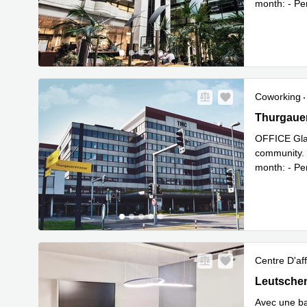
month: - Pe
En savoir 
Coworking
Thurgauers
Thurgauer
OFFICE Glat
community. 
month: - Pe
En savoir 
Centre D'aff
Leutschenb
Leutschen
Avec une bas