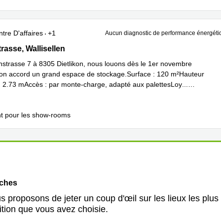
tre D'affaires
+1
Aucun diagnostic de performance énergéti
asse 7, Wallisellen
rasse, Wallisellen
enstrasse 7 à 8305 Dietlikon, nous louons dès le 1er novembre
on accord un grand espace de stockage.Surface : 120 m²Hauteur
 : 2.73 mAccès : par monte-charge, adapté aux palettesLoy
...
plus
t pour les show-rooms
oches
 proposons de jeter un coup d'œil sur les lieux les plus
ition que vous avez choisie.