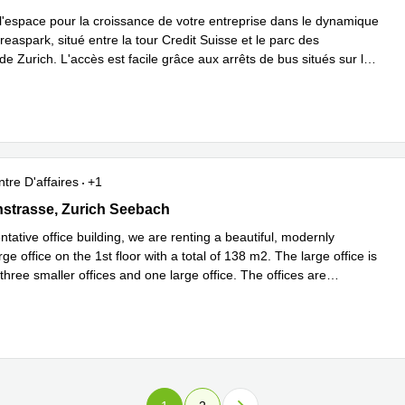
l'espace pour la croissance de votre entreprise dans le dynamique
aspark, situé entre la tour Credit Suisse et le parc des
de Zurich. L'accès est facile grâce aux arrêts de bus situés sur la
...
plus
tre D'affaires
+1
strasse 1, Zurich Seebach
nstrasse, Zurich Seebach
ntative office building, we are renting a beautiful, modernly
rge office on the 1st floor with a total of 138 m2. The large office is
 three smaller offices and one large office. The offices are
n savoir plus