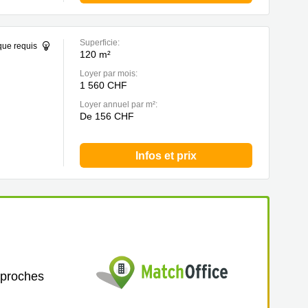
Superficie:
que requis
120 m²
Loyer par mois:
1 560 CHF
Loyer annuel par m²:
De 156 CHF
Infos et prix
 proches