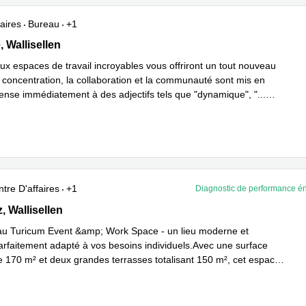
aires
Bureau
+1
6,Zürich Flughafen, Wallisellen
, Wallisellen
x espaces de travail incroyables vous offriront un tout nouveau
a concentration, la collaboration et la communauté sont mis en
ense immédiatement à des adjectifs tels que "dynamique", "
...
plus
tre D'affaires
+1
Diagnostic de performance é
 3, Wallisellen
z, Wallisellen
u Turicum Event &amp; Work Space - un lieu moderne et
arfaitement adapté à vos besoins individuels.Avec une surface
de 170 m² et deux grandes terrasses totalisant 150 m², cet espace
savoir plus