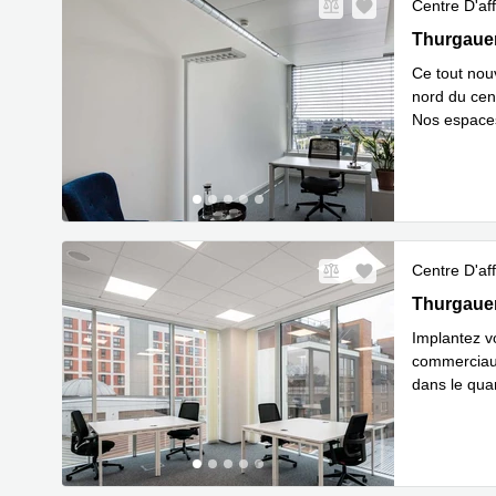
Centre D'aff
Thurgauerst
Thurgauer
Ce tout nou
nord du cent
Nos espace
En savoir 
Centre D'aff
Thurgauerst
Thurgauer
Implantez vo
commerciaux
dans le quar
En savoir 