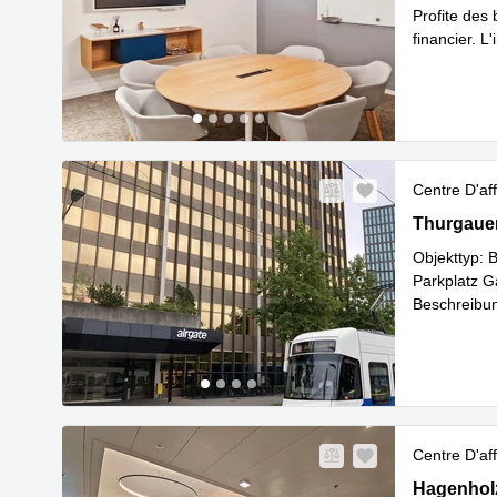
Profite des
financier. L
En savoir 
Centre D'aff
Thurgauers
Thurgauer
Objekttyp: 
Parkplatz 
Beschreibun
En savoir 
Centre D'aff
Hagenholzs
Hagenholz