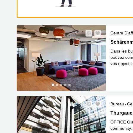
Centre D'aff
Schärenmoo
Schärenm
Dans les bu
pouvez comm
vos objecti
En savoir 
Bureau
Cen
Thurgauers
Thurgauer
OFFICE Glat
community. 