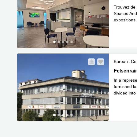
Trouvez de 
Spaces Andre
expositions 
En savoir 
Bureau
Cen
Felsenrain
Felsenrai
In a represe
furnished la
divided into
E
equippe
...