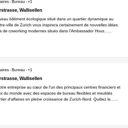
aires
Bureau
+1
rasse 101,Glattpark,(Opfikon), Wallisellen
strasse, Wallisellen
veau bâtiment écologique situé dans un quartier dynamique au
re-ville de Zurich vous inspirera certainement de nouvelles idées.
s de coworking modernes situés dans l'Ambassador Hous
...
plus
aires
Bureau
+1
rasse 132,Glattpark, Wallisellen
strasse, Wallisellen
tre entreprise au cœur de l'un des principaux centres financiers et
 du monde avec des espaces de bureau flexibles et meublés
tier d'affaires en pleine croissance de Zurich-Nord. Quittez le
...
plus