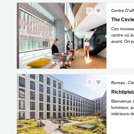
Centre D'aff
The Circle 
The Circle
Ces nouveau
centre où l
avant. On p
En savoir 
Bureau
Cen
Richtiplatz
Richtiplat
Bienvenue a
lumineux, p
intérieure 
En 
exclu
...