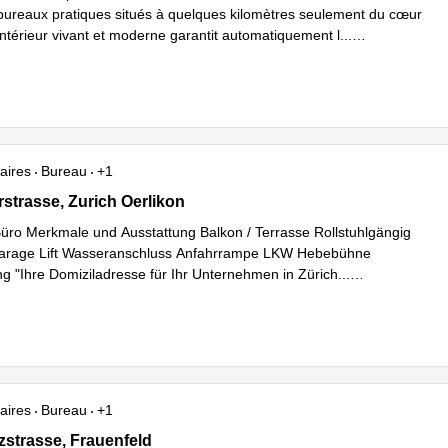
 bureaux pratiques situés à quelques kilomètres seulement du cœur
'intérieur vivant et moderne garantit automatiquement l
...
plus
aires
Bureau
+1
trasse 40, Zurich Oerlikon
strasse, Zurich Oerlikon
Büro Merkmale und Ausstattung Balkon / Terrasse Rollstuhlgängig
Garage Lift Wasseranschluss Anfahrrampe LKW Hebebühne
g "Ihre Domiziladresse für Ihr Unternehmen in Zürich
...
plus
aires
Bureau
+1
trasse 56,7th Floor, Frauenfeld
strasse, Frauenfeld