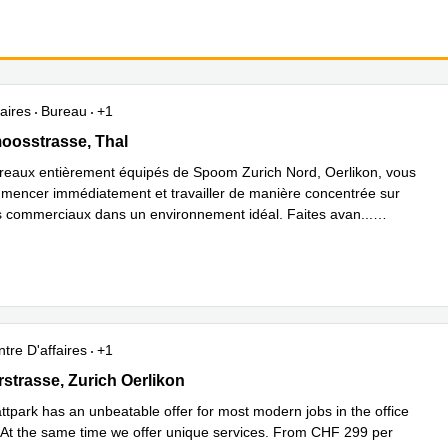
aires
Bureau
+1
sstrasse 77, Thal
oosstrasse, Thal
reaux entièrement équipés de Spoom Zurich Nord, Oerlikon, vous
encer immédiatement et travailler de manière concentrée sur
fs commerciaux dans un environnement idéal. Faites avan
...
plus
tre D'affaires
+1
trasse 117, Zurich Oerlikon
strasse, Zurich Oerlikon
tpark has an unbeatable offer for most modern jobs in the office
At the same time we offer unique services. From CHF 299 per