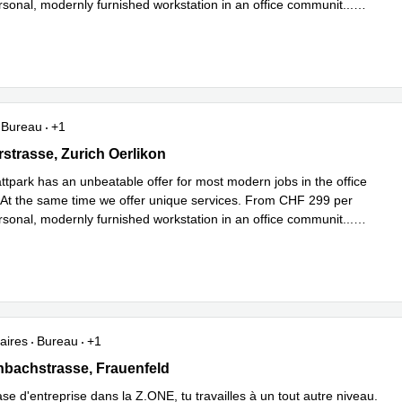
rsonal, modernly furnished workstation in an office communit
...
plus
Bureau
+1
trasse 117, Zurich Oerlikon
strasse, Zurich Oerlikon
tpark has an unbeatable offer for most modern jobs in the office
At the same time we offer unique services. From CHF 299 per
rsonal, modernly furnished workstation in an office communit
...
plus
aires
Bureau
+1
achstrasse 95, Frauenfeld
bachstrasse, Frauenfeld
e d'entreprise dans la Z.ONE, tu travailles à un tout autre niveau.