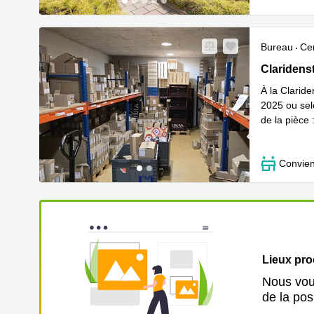
Bureau
Cen
Claridenstr
Claridenst
À la Clarid
2025 ou sel
de la pièce
En savoir 
Convien
Lieux pr
Nous vous
de la pos