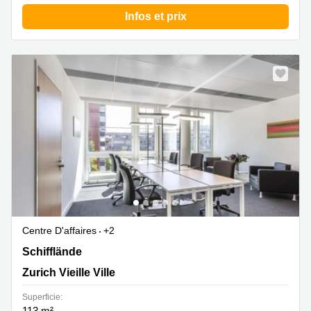
Infos et prix
Centre D'affaires
+2
Schifflände 26, Zurich Vieille Ville
Schifflände
Zurich Vieille Ville
Superficie:
113 m²