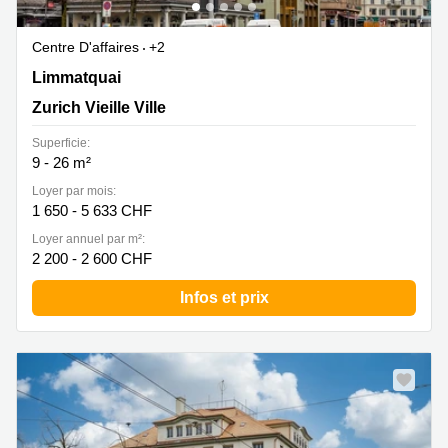
Centre D'affaires
+2
Limmatquai 4, Zurich Vieille Ville
Limmatquai
Zurich Vieille Ville
Superficie:
9 - 26 m²
Loyer par mois:
1 650 - 5 633 CHF
Loyer annuel par m²:
2 200 - 2 600 CHF
Infos et prix