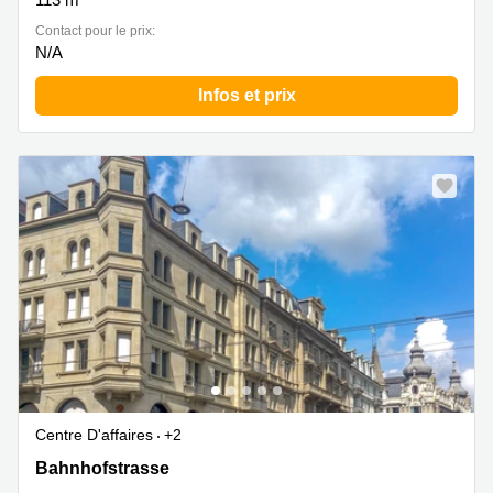
Contact pour le prix:
N/A
Infos et prix
Centre D'affaires
+2
Bahnhofstrasse 10, Zurich Vieille Ville
Bahnhofstrasse