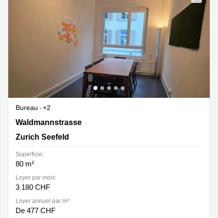
Bureau
+2
Waldmannstrasse 10, Zurich Seefeld
Waldmannstrasse
Zurich Seefeld
Superficie:
80 m²
Loyer par mois:
3 180 CHF
Loyer annuel par m²:
De 477 CHF