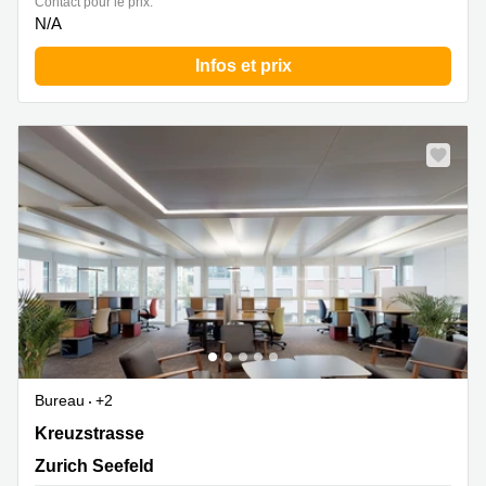
Contact pour le prix:
N/A
Infos et prix
Bureau
+2
Kreuzstrasse 24, Zurich Seefeld
Kreuzstrasse
Zurich Seefeld