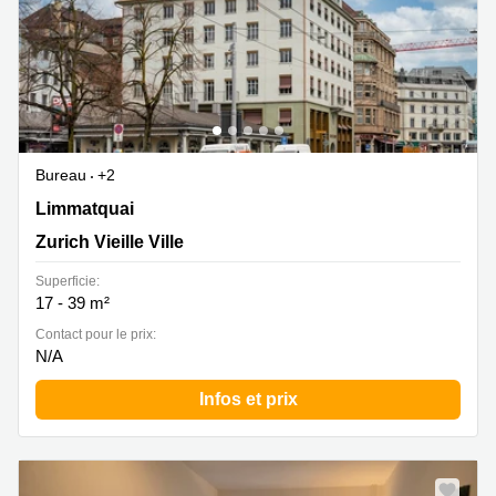
Bureau
+2
Limmatquai 4, Zurich Vieille Ville
Limmatquai
Zurich Vieille Ville
Superficie:
17 - 39 m²
Contact pour le prix:
N/A
Infos et prix