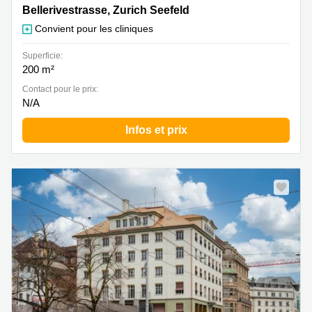
Bellerivestrasse 36, Zurich Seefeld
Bellerivestrasse, Zurich Seefeld
Convient pour les cliniques
Superficie:
200 m²
Contact pour le prix:
N/A
Infos et prix