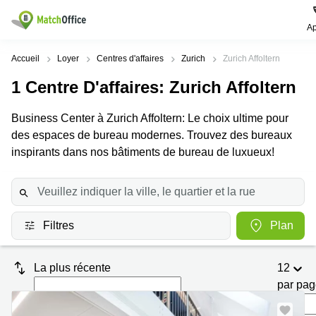
Ap
Rechercher / publier
Accueil
Loyer
Centres d'affaires
Zurich
Zurich Affoltern
1
Centre D'affaires
: Zurich Affoltern
Aide
Pages
Villes
Recherches
de
Populaires
populaires
Business Center à Zurich Affoltern: Le choix ultime pour
produits
Qui sommes-nous?
des espaces de bureau modernes. Trouvez des bureaux
Location
Voie du
Bureau
bureau
Chariot 3
inspirants dans nos bâtiments de bureau de luxueux!
Zurich
Lausanne
Publier un local
Centre
d'affaires
Bureau
Place de
à louer
la Gare
Prix
Coworking
Genève
12
Lausanne
Filtres
Plan
Salle
Bureau à
Connexion
de
louer
Rue du
réunion
Lausanne
Pré-de-
La plus récente
12
la-
Choisissez une langue
Switzerland
Bureau
Coworking
Bichette
par pa
virtuel
Zurich
1
Genève