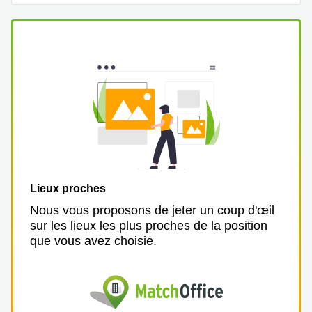
Genève
Salle
Avenue
de
Louis-
réunion
Casaï
Zurich
18
Genève
Salles
de
Quai
réunion
de l’Ile
Genève
13
Genève
Salle de
réunion
Route
Lausanne
Suisse
8A
Lieux proches
Business
Etoy
center
Nous vous proposons de jeter un coup d'œil
Lausanne
Esplanade
sur les lieux les plus proches de la position
de Pont-
que vous avez choisie.
Rouge 4
Lancy
Route
de
Meyrin