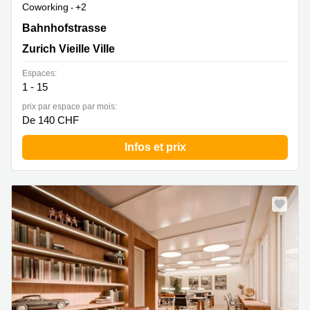
Coworking
+2
Bahnhofstrasse 10, Zurich Vieille Ville
Bahnhofstrasse
Zurich Vieille Ville
Espaces:
1 - 15
prix par espace par mois:
De 140 CHF
Infos et prix