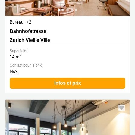
Bureau
+2
Bahnhofstrasse 22, Zurich Vieille Ville
Bahnhofstrasse
Zurich Vieille Ville
Superficie:
14 m²
Contact pour le prix:
N/A
Infos et prix