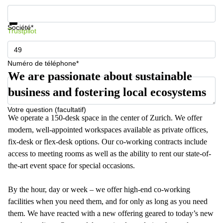
267
Informations et prix
Meyrin
Protection des données
Société*
Trustpilot
Chemin
de la
Drance 2
Martigny
Numéro de téléphone*
We are passionate about sustainable
Route
de
business and fostering local ecosystems
Crassier
7 Nyon
Votre question (facultatif)
We operate a 150-desk space in the center of Zurich. We offer
Z. A.
La
modern, well-appointed workspaces available as private offices,
Pièce
fix-desk or flex-desk options. Our co-working contracts include
1
access to meeting rooms as well as the ability to rent our state-of-
Rolle
the-art event space for special occasions.
Bahnhofstrasse
10 Zürich
By the hour, day or week – we offer high-end co-working
facilities when you need them, and for only as long as you need
them. We have reacted with a new offering geared to today’s new