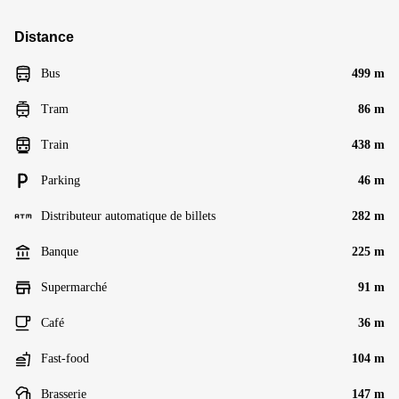
Distance
Bus
499 m
Tram
86 m
Train
438 m
Parking
46 m
Distributeur automatique de billets
282 m
Banque
225 m
Supermarché
91 m
Café
36 m
Fast-food
104 m
Brasserie
147 m