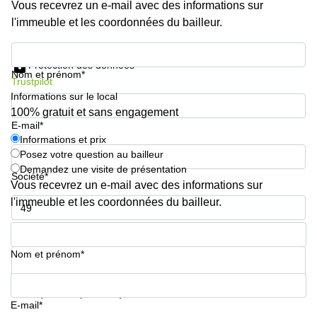
Genève
Vous recevrez un e-mail avec des informations sur
Salle
l'immeuble et les coordonnées du bailleur.
Avenue
de
Louis-
réunion
Informations et prix
Casaï
Zurich
18
Protection des données
Nom et prénom*
Genève
Salles
Trustpilot
de
Informations sur le local
Quai
réunion
100% gratuit et sans engagement
de l’Ile
Genève
E-mail*
13
Genève
Informations et prix
Salle de
Posez votre question au bailleur
réunion
Route
Lausanne
Demandez une visite de présentation
Suisse
Société*
Vous recevrez un e-mail avec des informations sur
8A
Business
Etoy
l'immeuble et les coordonnées du bailleur.
center
Lausanne
Esplanade
Numéro de téléphone*
de Pont-
Rouge 4
Nom et prénom*
Lancy
Route
Votre question (facultatif)
de
E-mail*
Meyrin