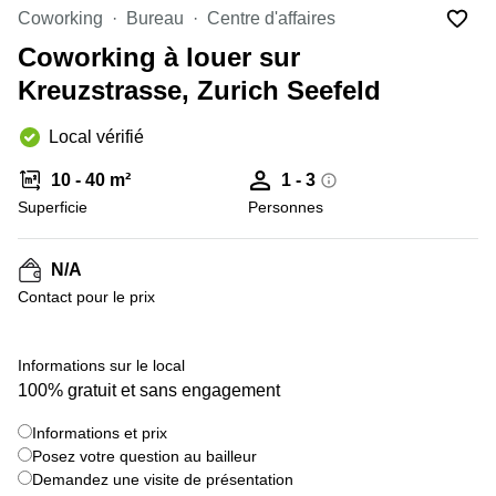
Coworking
Coworking
Bureau
Centre d'affaires
Genève
Rue de
la Cité
Coworking à louer sur
Coworking
1
Lausanne
Kreuzstrasse, Zurich Seefeld
Genève
Coworking
Place
Local vérifié
Basel
de la
Fusterie
Coworking
10 - 40 m²
1 - 3
12
Lugano
Genève
Superficie
Personnes
Coworking
Rue de la
Neuchâtel
Corraterie
N/A
5 Genève
Coworking
Contact pour le prix
Bienne
Place
Casa-
Coworking
+ 2 images
Bamba
Informations sur le local
Nyon
1-3
100% gratuit et sans engagement
Genève
Coworking
Versoix
Informations et prix
Rue de
Posez votre question au bailleur
Lausanne
Coworking
69
Demandez une visite de présentation
Meyrin