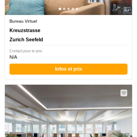
Bureau Virtuel
Kreuzstrasse 24, Zurich Seefeld
Kreuzstrasse
Zurich Seefeld
Contact pour le prix:
N/A
Infos et prix