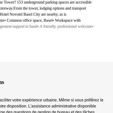
 the Tower? 153 underground parking spaces are accessible
 motorway.From the tower, lodging options and transport
 Hotel Novotel Basel City are nearby, as is
ntre• Common office space, Basel• Workspace with
agement support to hand• A friendly, professional welcome•
ns
ciliter votre expérience urbaine. Même si vous préférez le
tre disposition. L'assistance administrative disponible
rge des questions de gestion de bureau et des tâches