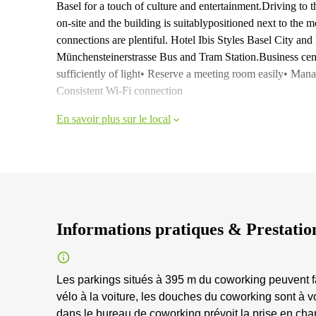
Basel for a touch of culture and entertainment.Driving to
on-site and the building is suitablypositioned next to the
connections are plentiful. Hotel Ibis Styles Basel City and
Münchensteinerstrasse Bus and Tram Station.Business ce
sufficiently of light• Reserve a meeting room easily• Man
Consistent Wi-Fi connection
En savoir plus sur le local
Informations pratiques & Prestatio
Les parkings situés à 395 m du coworking peuvent fa
vélo à la voiture, les douches du coworking sont à vo
dans le bureau de coworking prévoit la prise en cha