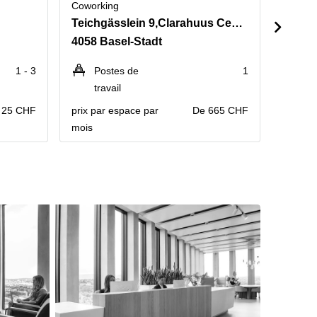
Coworking
Cowork
Teichgässlein 9,Clarahuus Centre, 5. Stock
4058 Basel-Stadt
4051 
1 - 3
Postes de
1
Po
travail
tr
 25 CHF
prix par espace par
De 665 CHF
prix pa
mois
mois