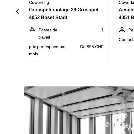
Coworking
Cowork
Grosspeteranlage 29,Grosspeter Tower, 21. Stock
Aesch
4052 Basel-Stadt
4051 B
Postes de
1
Pe
travail
Contact 
prix par espace par
De 895 CHF
mois