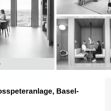
e
osspeteranlage, Basel-