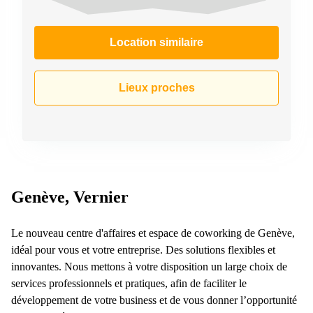
267
Meyrin
Location similaire
Chemin
de la
Drance 2
Martigny
Lieux proches
Route
de
Crassier
7 Nyon
Z. A.
La
Pièce
Genève, Vernier
1
Rolle
Le nouveau centre d'affaires et espace de coworking de Genève,
Bahnhofstrasse
idéal pour vous et votre entreprise. Des solutions flexibles et
10 Zürich
innovantes. Nous mettons à votre disposition un large choix de
services professionnels et pratiques, afin de faciliter le
développement de votre business et de vous donner l’opportunité