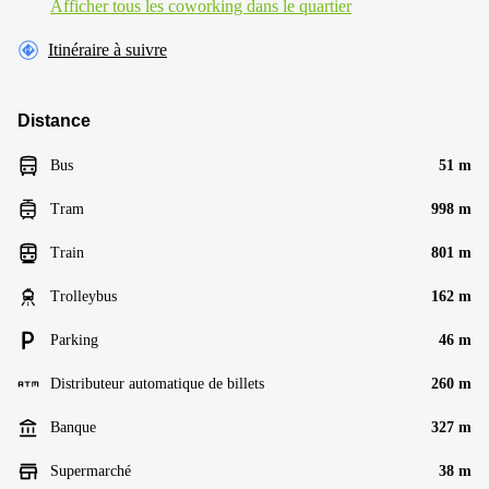
Afficher tous les сoworking dans le quartier
Itinéraire à suivre
Distance
Bus
51 m
Tram
998 m
Train
801 m
Trolleybus
162 m
Parking
46 m
Distributeur automatique de billets
260 m
Banque
327 m
Supermarché
38 m