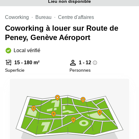
Genève
Lieu non disponible
Salle
Avenue
de
Louis-
Coworking
Bureau
Centre d'affaires
réunion
Casaï
Zurich
Coworking à louer sur Route de
18
Genève
Salles
Peney, Genève Aéroport
de
Quai
réunion
de l’Ile
Local vérifié
Genève
13
Genève
Salle de
15 - 180 m²
1 - 12
réunion
Superficie
Personnes
Route
Lausanne
Suisse
8A
Business
Etoy
center
Lausanne
Esplanade
de Pont-
Rouge 4
Lancy
Route
de
Meyrin