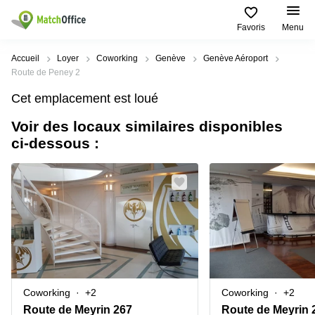
Favoris
Menu
Rechercher / publier
Accueil
Loyer
Coworking
Genève
Genève Aéroport
Route de Peney 2
Aide
Pages
Villes
Recherches
Cet emplacement est loué
de
Populaires
populaires
produits
Voir des locaux similaires disponibles
Qui sommes-nous?
Location
Voie du
ci-dessous :
Bureau
bureau
Chariot 3
Zurich
Lausanne
Publier un local
Centre
d'affaires
Bureau
Place de
à louer
la Gare
Prix
Coworking
Genève
12
Lausanne
Salle
Bureau à
Connexion
de
louer
Rue du
réunion
Lausanne
Pré-de-
la-
Choisissez une langue
Switzerland
Bureau
Coworking
Bichette
Coworking
+2
Coworking
+2
virtuel
Zurich
1
Genève
Route de Meyrin 267
Route de Meyrin 