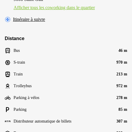
Afficher tous les сoworking dans le quartier
Itinéraire à suivre
Distance
Bus
46 m
S-train
970 m
Train
213 m
Trolleybus
972 m
Parking à vélos
278 m
Parking
85 m
Distributeur automatique de billets
307 m