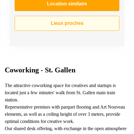
267
Location similaire
Meyrin
Chemin
Lieux proches
de la
Drance 2
Martigny
Route
de
Crassier
7 Nyon
Coworking - St. Gallen
Z. A.
La
Pièce
The attractive coworking space for creatives and startups is
1
located just a few minutes' walk from St. Gallen main train
Rolle
station.
Bahnhofstrasse
Representative premises with parquet flooring and Art Nouveau
10 Zürich
elements, as well as a ceiling height of over 3 meters, provide
optimal conditions for creative work.
Our shared desk offering, with exchange in the open atmosphere