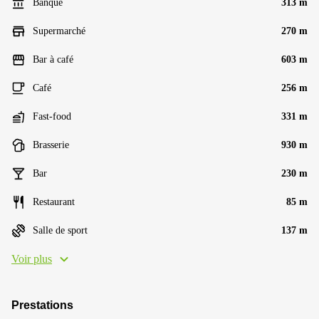
Banque
313 m
Supermarché
270 m
Bar à café
603 m
Café
256 m
Fast-food
331 m
Brasserie
930 m
Bar
230 m
Restaurant
85 m
Salle de sport
137 m
Voir plus
Prestations