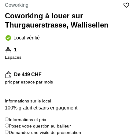
Coworking
Coworking
Genève
Rue de
la Cité
Coworking à louer sur
Coworking
1
Lausanne
Thurgauerstrasse, Wallisellen
Genève
Coworking
Place
Local vérifié
Basel
de la
Fusterie
Coworking
1
12
Lugano
Genève
Espaces
Coworking
Rue de la
Neuchâtel
Corraterie
De 449 CHF
5 Genève
Coworking
prix par espace par mois
Bienne
Place
Casa-
Coworking
+ 6 images
Bamba
Informations sur le local
Nyon
1-3
100% gratuit et sans engagement
Genève
Coworking
Versoix
Informations et prix
Rue de
Posez votre question au bailleur
Lausanne
Coworking
69
Demandez une visite de présentation
Meyrin