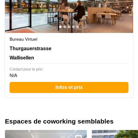
Bureau Virtuel
Thurgauerstrasse 101,Glattpark,(Opfikon), Wallisellen
Thurgauerstrasse
Wallisellen
Contact pour le prix:
N/A
Infos et prix
Espaces de coworking semblables