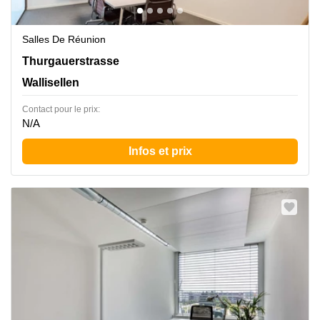
Salles De Réunion
Thurgauerstrasse 101,Glattpark,(Opfikon), Wallisellen
Thurgauerstrasse
Wallisellen
Contact pour le prix:
N/A
Infos et prix