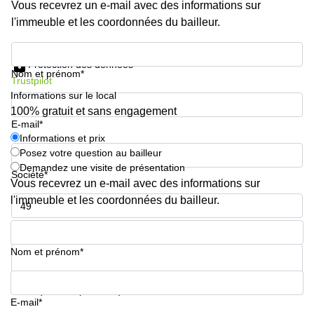
Genève
Vous recevrez un e-mail avec des informations sur
Salle
l'immeuble et les coordonnées du bailleur.
Avenue
de
Louis-
réunion
Informations et prix
Casaï
Zurich
18
Protection des données
Nom et prénom*
Genève
Salles
Trustpilot
de
Informations sur le local
Quai
réunion
100% gratuit et sans engagement
de l’Ile
Genève
E-mail*
13
Genève
Informations et prix
Salle de
Posez votre question au bailleur
réunion
Route
Lausanne
Demandez une visite de présentation
Suisse
Société*
Vous recevrez un e-mail avec des informations sur
8A
Business
Etoy
l'immeuble et les coordonnées du bailleur.
center
Lausanne
Esplanade
Numéro de téléphone*
de Pont-
Rouge 4
Nom et prénom*
Lancy
Route
Votre question (facultatif)
de
E-mail*
Meyrin