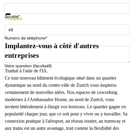
267
Informations et prix
Meyrin
Protection des données
Société*
Trustpilot
Chemin
de la
Drance 2
Martigny
Numéro de téléphone*
Implantez-vous à côté d'autres
Route
de
entreprises
Crassier
7 Nyon
Votre question (facultatif)
Traduit à l'aide de l'IA.
Z. A.
La
Ce tout nouveau bâtiment écologique situé dans un quartier
Pièce
dynamique au nord du centre-ville de Zurich vous inspirera
1
certainement de nouvelles idées. Nos espaces de coworking
Rolle
modernes à l'Ambassador House, au nord de Zurich, vous
Bahnhofstrasse
invitent littéralement à élargir vos horizons. Le quartier gagne en
10 Zürich
popularité chaque jour, que ce soit pour y vivre ou y travailler. Sa
connexion pratique à l'aéroport, au réseau routier, au tramway et
aux trains est un autre avantage, tout comme la flexibilité des