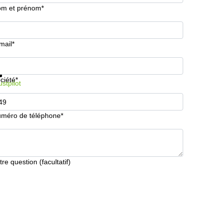
m et prénom*
mail*
formations et prix
Protection des données
ciété*
ustpilot
méro de téléphone*
tre question (facultatif)