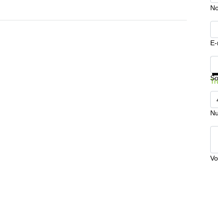
No
E-
In
So
Tr
Nu
Vo