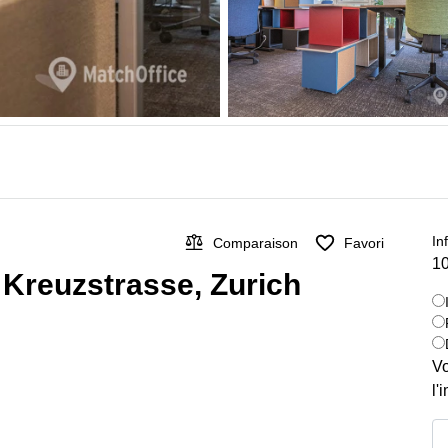
In
Comparaison
Favori
10
r Kreuzstrasse, Zurich
Vo
l'