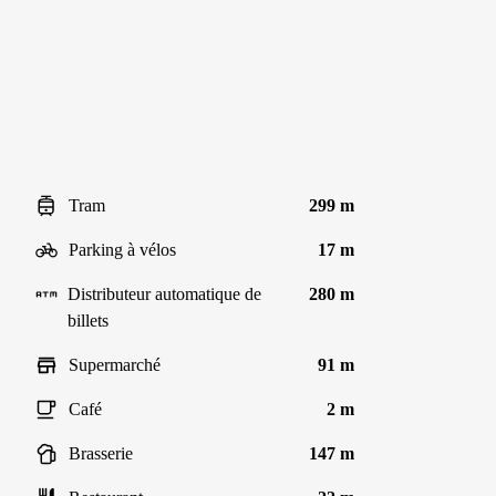
Tram
299 m
Parking à vélos
17 m
Distributeur automatique de
280 m
billets
Supermarché
91 m
Café
2 m
Brasserie
147 m