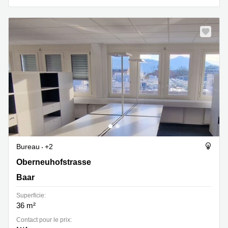
Bureau
+2
Oberneuhofstrasse 8, Baar
Oberneuhofstrasse
Baar
Superficie:
36 m²
Contact pour le prix: