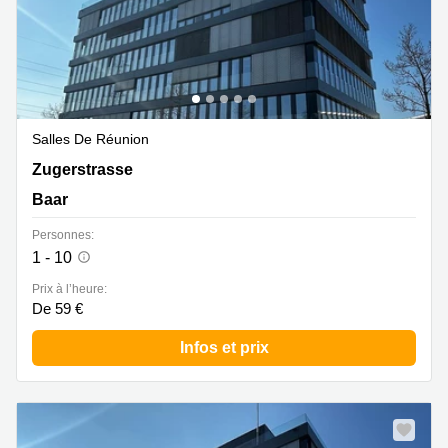
Salles De Réunion
Zugerstrasse 32, Baar
Zugerstrasse
Baar
Personnes:
1 - 10
Prix à l’heure:
De 59 €
Infos et prix