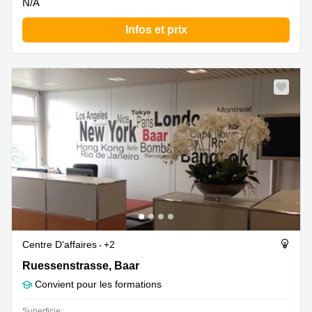
N/A
Infos et prix
Centre D'affaires
+2
Ruessenstrasse 12, Baar
Ruessenstrasse, Baar
Convient pour les formations
Superficie: