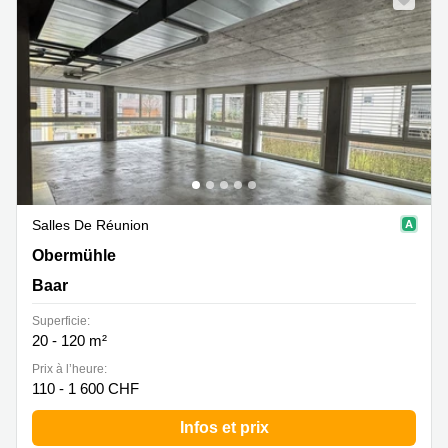
Salles De Réunion
Obermühle, Baar
Obermühle
Baar
Superficie:
20 - 120 m²
Prix à l’heure:
110 - 1 600 CHF
Infos et prix