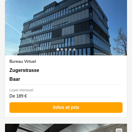
Bureau Virtuel
Zugerstrasse 32, Baar
Zugerstrasse
Baar
Loyer mensuel:
De 189 €
Infos et prix