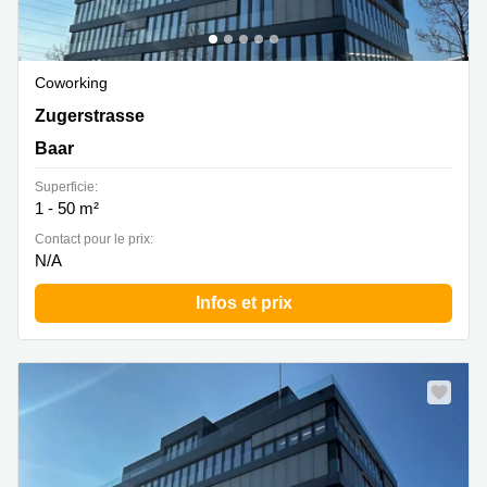
Coworking
Zugerstrasse 32, Baar
Zugerstrasse
Baar
Superficie:
1 - 50 m²
Contact pour le prix:
N/A
Infos et prix