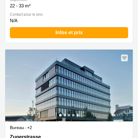
22 - 33 m²
Contact pour le prix:
N/A
Infos et prix
Bureau
+2
Zugerstrasse 32, Baar
Zugerstrasse