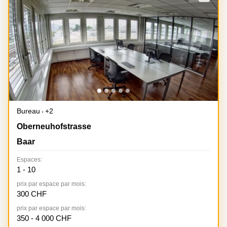
Coworking
Genève
Rue de
la Cité
Coworking
1
Lausanne
Genève
Coworking
Place
Basel
de la
Fusterie
Coworking
12
Lugano
Genève
Coworking
Rue de la
Bureau
+2
Neuchâtel
Corraterie
Oberneuhofstrasse 8, Baar
Oberneuhofstrasse
5 Genève
Coworking
Baar
Bienne
Place
Casa-
Espaces:
Coworking
Bamba
1 - 10
Nyon
1-3
Genève
prix par espace par mois:
Coworking
300 CHF
Versoix
Rue de
prix par espace par mois:
Lausanne
Coworking
350 - 4 000 CHF
69
Meyrin