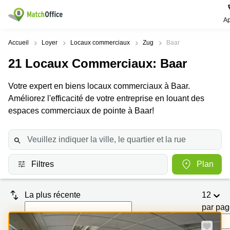
Ap
Rechercher / publier
Accueil
Loyer
Locaux commerciaux
Zug
Baar
21
Locaux Commerciaux
: Baar
Aide
Pages
Villes
Recherches
de
Populaires
populaires
Votre expert en biens locaux commerciaux à Baar.
produits
Qui sommes-nous?
Améliorez l'efficacité de votre entreprise en louant des
Location
Voie du
Bureau
bureau
Chariot 3
espaces commerciaux de pointe à Baar!
Zurich
Lausanne
Publier un local
Centre
d'affaires
Bureau
Place de
à louer
la Gare
Prix
Coworking
Genève
12
Lausanne
Filtres
Plan
Salle
Bureau à
Connexion
de
louer
Rue du
réunion
Lausanne
Pré-de-
La plus récente
12
la-
Choisissez une langue
Switzerland
Bureau
Coworking
Bichette
par pa
virtuel
Zurich
1
Genève