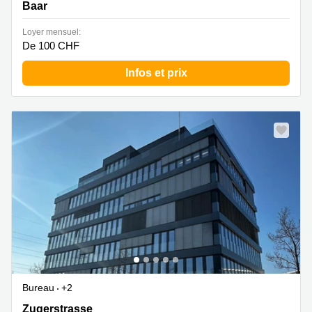
Baar
Loyer mensuel:
De 100 CHF
Infos et prix
Bureau
+2
Zugerstrasse 32, Baar
Zugerstrasse