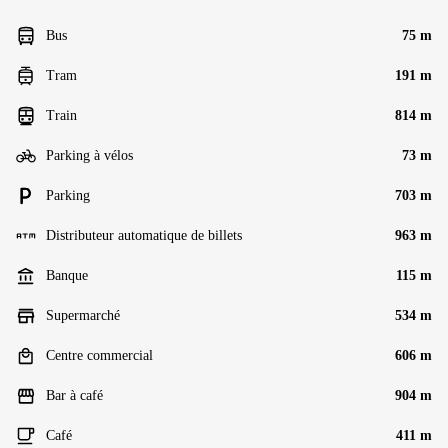
Bus
75 m
Tram
191 m
Train
814 m
Parking à vélos
73 m
Parking
703 m
Distributeur automatique de billets
963 m
Banque
115 m
Supermarché
534 m
Centre commercial
606 m
Bar à café
904 m
Café
411 m