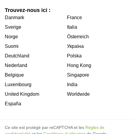
Trouvez-nous ici :
Danmark
France
Sverige
Italia
Norge
Österreich
Suomi
Україна
Deutchland
Polska
Nederland
Hong Kong
Belgique
Singapore
Luxembourg
India
United Kingdom
Worldwide
España
Ce site est protégé par reCAPTCHA et les
Règles de
confidentialité
et les
Conditions d’utilisation
de Google