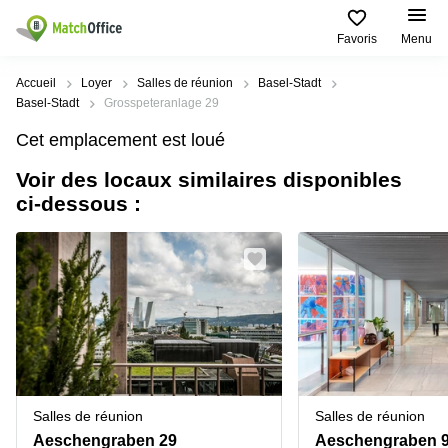
Favoris
Menu
Rechercher / publier
Accueil
Loyer
Salles de réunion
Basel-Stadt
Basel-Stadt
Grosspeteranlage 29
Aide
Pages
Villes
Recherches
Cet emplacement est loué
de
Populaires
populaires
produits
Voir des locaux similaires disponibles
Qui sommes-nous?
Location
Voie du
ci-dessous :
Bureau
bureau
Chariot 3
Zurich
Lausanne
Publier un local
Centre
d'affaires
Bureau
Place de
à louer
la Gare
Prix
Coworking
Genève
12
Lausanne
Salle
Bureau à
Connexion
de
louer
Rue du
réunion
Lausanne
Pré-de-
la-
Choisissez une langue
Switzerland
Bureau
Coworking
Bichette
Salles de réunion
Salles de réunion
virtuel
Zurich
1
Genève
Aeschengraben 29
Aeschengraben 