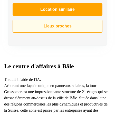
267
Meyrin
Location similaire
Chemin
de la
Drance 2
Lieux proches
Martigny
Route
de
Crassier
7 Nyon
Z. A.
Le centre d'affaires à Bâle
La
Pièce
1
Traduit à l'aide de l'IA.
Rolle
Arborant une façade unique en panneaux solaires, la tour
Bahnhofstrasse
Grosspeter est une impressionnante structure de 21 étages qui se
10 Zürich
dresse fièrement au-dessus de la ville de Bâle. Située dans l'une
des régions commerciales les plus dynamiques et productives de
la Suisse, cette zone est prisée par les entreprises ayant des