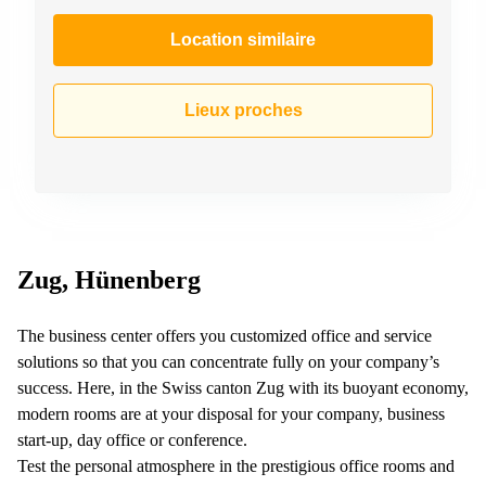
267
Meyrin
Location similaire
Chemin
de la
Drance 2
Lieux proches
Martigny
Route
de
Crassier
7 Nyon
Z. A.
Zug, Hünenberg
La
Pièce
1
The business center offers you customized office and service
Rolle
solutions so that you can concentrate fully on your company’s
Bahnhofstrasse
success. Here, in the Swiss canton Zug with its buoyant economy,
10 Zürich
modern rooms are at your disposal for your company, business
start-up, day office or conference.
Test the personal atmosphere in the prestigious office rooms and