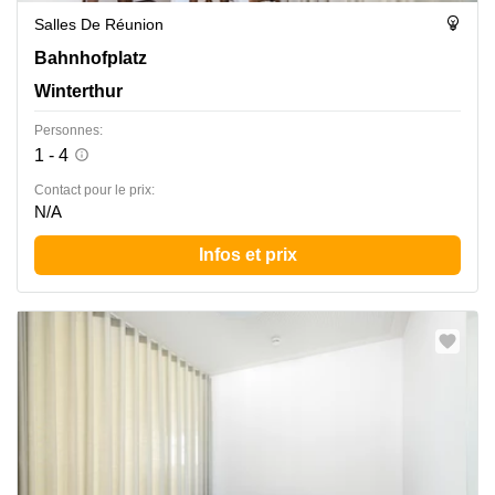
Salles De Réunion
Bahnhofplatz 8, Winterthur
Bahnhofplatz
Winterthur
Personnes:
1 - 4
Contact pour le prix:
N/A
Infos et prix