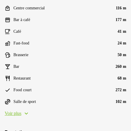
Centre commercial
116 m
Bar à café
177 m
Café
41 m
Fast-food
24 m
Brasserie
50 m
Bar
260 m
Restaurant
68 m
Food court
272 m
Salle de sport
102 m
Voir plus