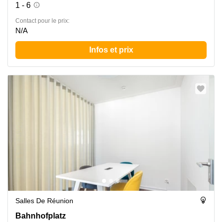
1 - 6
Contact pour le prix:
N/A
Infos et prix
Salles De Réunion
Bahnhofplatz 8, Winterthur
Bahnhofplatz