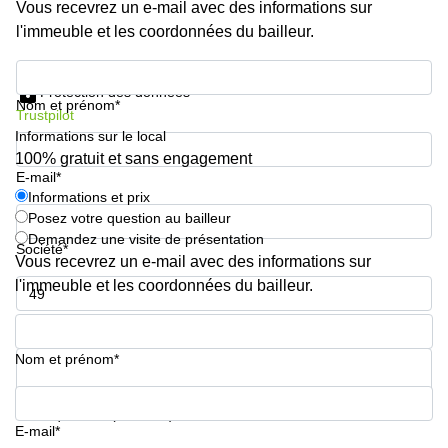
Genève
Vous recevrez un e-mail avec des informations sur
Salle
l'immeuble et les coordonnées du bailleur.
Avenue
de
Louis-
réunion
Informations et prix
Casaï
Zurich
18
Protection des données
Nom et prénom*
Genève
Salles
Trustpilot
de
Informations sur le local
Quai
réunion
100% gratuit et sans engagement
de l’Ile
Genève
E-mail*
13
Genève
Informations et prix
Salle de
Posez votre question au bailleur
réunion
Route
Lausanne
Demandez une visite de présentation
Suisse
Société*
Vous recevrez un e-mail avec des informations sur
8A
Business
Etoy
l'immeuble et les coordonnées du bailleur.
center
Lausanne
Esplanade
Numéro de téléphone*
de Pont-
Rouge 4
Nom et prénom*
Lancy
Route
Votre question (facultatif)
de
E-mail*
Meyrin