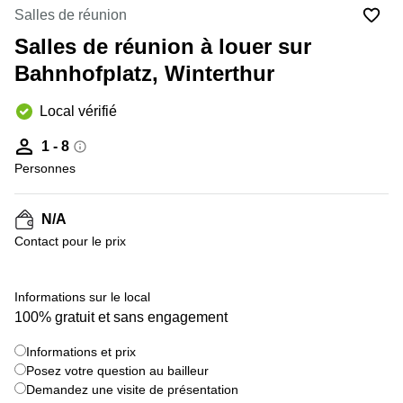
Coworking
Salles de réunion
Genève
Rue de
la Cité
Salles de réunion à louer sur
Coworking
1
Lausanne
Bahnhofplatz, Winterthur
Genève
Coworking
Place
Local vérifié
Basel
de la
Fusterie
Coworking
1 - 8
12
Lugano
Genève
Personnes
Coworking
Rue de la
Neuchâtel
Corraterie
N/A
5 Genève
Coworking
Contact pour le prix
Bienne
Place
Casa-
Coworking
Bamba
Informations sur le local
Nyon
1-3
100% gratuit et sans engagement
Genève
Coworking
Versoix
Informations et prix
Rue de
Posez votre question au bailleur
Lausanne
Coworking
69
Demandez une visite de présentation
Meyrin