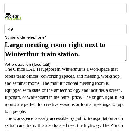
267
Informations et prix
Meyrin
Protection des données
Société*
Trustpilot
Chemin
de la
Drance 2
Martigny
Numéro de téléphone*
Large meeting room right next to
Route
de
Winterthur train station.
Crassier
7 Nyon
Votre question (facultatif)
The Office LAB Hauptpost in Winterthur is a workspace that
Z. A.
La
offers team offices, coworking spaces, and meeting, workshop,
Pièce
and seminar rooms. The multifunctional meeting room is
1
equipped with state-of-the-art technology and includes a screen,
Rolle
flipchart, or whiteboard in the rental price. The bright, light-filled
Bahnhofstrasse
rooms are perfect for creative sessions or formal meetings for up
10 Zürich
to 8 people.
The workspace is easily accessible by public transportation such
as train and tram. It is also located near the highway. The Zurich