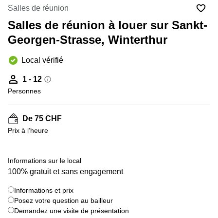
Coworking
Salles de réunion
Genève
Rue de
la Cité
Salles de réunion à louer sur Sankt-
Coworking
1
Lausanne
Georgen-Strasse, Winterthur
Genève
Coworking
Place
Local vérifié
Basel
de la
Fusterie
Coworking
1 - 12
12
Lugano
Genève
Personnes
Coworking
Rue de la
Neuchâtel
Corraterie
De 75 CHF
5 Genève
Coworking
Prix à l’heure
Bienne
Place
Casa-
Coworking
Bamba
Informations sur le local
Nyon
1-3
100% gratuit et sans engagement
Genève
Coworking
Versoix
Informations et prix
Rue de
Posez votre question au bailleur
Lausanne
Coworking
69
Demandez une visite de présentation
Meyrin