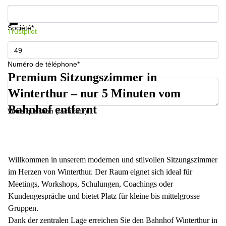
267
Informations et prix
Meyrin
Protection des données
Société*
Trustpilot
Chemin
de la
Drance 2
Martigny
Numéro de téléphone*
Premium Sitzungszimmer in
Route
de
Winterthur – nur 5 Minuten vom
Crassier
7 Nyon
Bahnhof entfernt
Votre question (facultatif)
Z. A.
La
Pièce
1
Rolle
Willkommen in unserem modernen und stilvollen Sitzungszimmer
im Herzen von Winterthur. Der Raum eignet sich ideal für
Bahnhofstrasse
10 Zürich
Meetings, Workshops, Schulungen, Coachings oder
Kundengespräche und bietet Platz für kleine bis mittelgrosse
Gruppen.
Dank der zentralen Lage erreichen Sie den Bahnhof Winterthur in