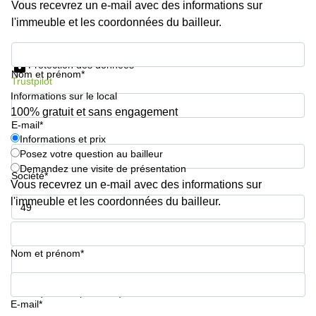
Genève
Vous recevrez un e-mail avec des informations sur
Salle
l'immeuble et les coordonnées du bailleur.
Avenue
de
Louis-
réunion
Informations et prix
Casaï
Zurich
18
Protection des données
Nom et prénom*
Genève
Salles
Trustpilot
de
Informations sur le local
Quai
réunion
100% gratuit et sans engagement
de l’Ile
Genève
E-mail*
13
Genève
Informations et prix
Salle de
Posez votre question au bailleur
réunion
Route
Lausanne
Demandez une visite de présentation
Suisse
Société*
Vous recevrez un e-mail avec des informations sur
8A
Business
Etoy
l'immeuble et les coordonnées du bailleur.
center
Lausanne
Esplanade
Numéro de téléphone*
de Pont-
Rouge 4
Nom et prénom*
Lancy
Route
Votre question (facultatif)
de
E-mail*
Meyrin