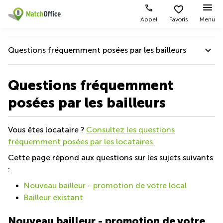
Appel
Favoris
Menu
Rechercher / publier
Questions fréquemment posées par les bailleurs
Aide
Pages
Villes
Recherches
de
Populaires
populaires
Aide
Questions fréquemment
produits
Qui sommes-nous?
Location
Voie du
posées par les bailleurs
Bureau
bureau
Chariot 3
Questions fréquemment posées par les locataires
Zurich
Lausanne
Publier un local
Centre
Questions fréquemment posées par les bailleurs
Vous êtes locataire ?
Consultez les questions
d'affaires
Bureau
Place de
à louer
la Gare
fréquemment posées par les locataires.
Prix
Coworking
Genève
12
Aide pour une location plus rapide
Lausanne
Cette page répond aux questions sur les sujets suivants
Salle de
Bureau à
:
Connexion
réunion
Quality Score
louer
Rue du
Lausanne
Pré-de-
Nouveau bailleur - promotion de votre local
Bureau
Partner badge
la-
Choisissez une langue
Switzerland
Bailleur existant
virtuel
Coworking
Bichette
Zurich
1
Genève
Nouveau bailleur - promotion de votre