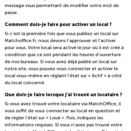
Meyrin
message vous permettant de modifier votre mot de
passe.
Chemin
de la
Drance 2
Comment dois-je faire pour activer un local ?
Martigny
Si c’est la première fois que vous publiez un local sur
Route
Matchoffice.fr, nous devons l’approuver et l’activer
de
pour vous. Votre local sera activé le jour où il est créé à
Crassier
condition que ce soit pendant les heures d’ouverture
7 Nyon
de nos bureaux. Si vous avez déjà publié un local sur
Z. A.
notre site, vous pouvez vous connecter et activer le
La
Pièce
local vous-même en réglant l’état sur « Actif » à côté
1
du local concerné.
Rolle
Que dois-je faire lorsque j’ai trouvé un locataire ?
Bahnhofstrasse
10 Zürich
Si vous avez trouvé votre locataire via MatchOffice, il
vous suffit de vous connecter au local en question et
de régler l’état sur « Loué ». Puis, indiquez les
informations requises. SI vous n'avez pas trouvé votre