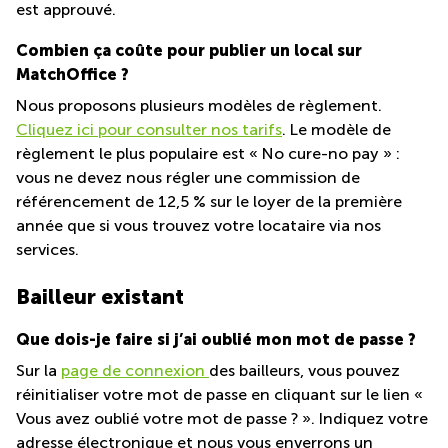
Genève
est approuvé.
Salle de
Avenue
réunion
Combien ça coûte pour publier un local sur
Louis-
Zurich
Casaï
MatchOffice ?
18
Salles
Nous proposons plusieurs modèles de règlement.
Genève
de
Cliquez ici pour consulter nos tarifs
. Le modèle de
réunion
Quai de
Genève
règlement le plus populaire est « No cure-no pay » :
l’Ile 13
vous ne devez nous régler une commission de
Genève
Salle de
référencement de 12,5 % sur le loyer de la première
réunion
Route
Lausanne
année que si vous trouvez votre locataire via nos
Suisse
8A
services.
Business
Etoy
center
Lausanne
Bailleur existant
Esplanade
de Pont-
Rouge 4
Que dois-je faire si j’ai oublié mon mot de passe ?
Lancy
Sur la
page de connexion
des bailleurs, vous pouvez
Route
réinitialiser votre mot de passe en cliquant sur le lien «
de
Vous avez oublié votre mot de passe ? ». Indiquez votre
Meyrin
267
adresse électronique et nous vous enverrons un