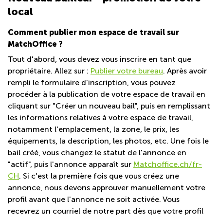
Coworking
local
Genève
Rue de
la Cité
Coworking
1
Comment publier mon espace de travail sur
Lausanne
Genève
MatchOffice ?
Coworking
Place
Tout d'abord, vous devez vous inscrire en tant que
Basel
de la
propriétaire. Allez sur :
Publier votre bureau
. Après avoir
Fusterie
Coworking
12
rempli le formulaire d'inscription, vous pouvez
Lugano
Genève
procéder à la publication de votre espace de travail en
Coworking
cliquant sur "Créer un nouveau bail", puis en remplissant
Rue de la
Neuchâtel
Corraterie
les informations relatives à votre espace de travail,
5 Genève
notamment l'emplacement, la zone, le prix, les
Coworking
Bienne
équipements, la description, les photos, etc. Une fois le
Place
Casa-
bail créé, vous changez le statut de l'annonce en
Coworking
Bamba
Nyon
"actif", puis l'annonce apparaît sur
Matchoffice.ch/fr-
1-3
CH
Genève
. Si c'est la première fois que vous créez une
Coworking
annonce, nous devons approuver manuellement votre
Versoix
Rue de
profil avant que l'annonce ne soit activée. Vous
Lausanne
Coworking
69
recevrez un courriel de notre part dès que votre profil
Meyrin