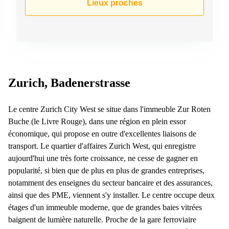
Lieux proches
267
Meyrin
Chemin
de la
Drance 2
Martigny
Route
Zurich, Badenerstrasse
de
Crassier
7 Nyon
Le centre Zurich City West se situe dans l'immeuble Zur Roten
Buche (le Livre Rouge), dans une région en plein essor
Z. A.
La
économique, qui propose en outre d'excellentes liaisons de
Pièce
transport. Le quartier d'affaires Zurich West, qui enregistre
1
aujourd'hui une très forte croissance, ne cesse de gagner en
Rolle
popularité, si bien que de plus en plus de grandes entreprises,
Bahnhofstrasse
notamment des enseignes du secteur bancaire et des assurances,
10 Zürich
ainsi que des PME, viennent s'y installer. Le centre occupe deux
étages d'un immeuble moderne, que de grandes baies vitrées
baignent de lumière naturelle. Proche de la gare ferroviaire