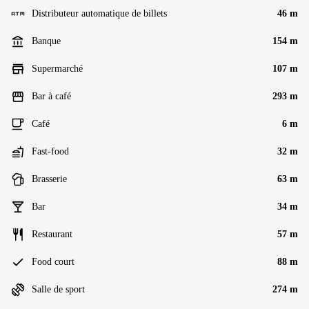
Distributeur automatique de billets
46 m
Banque
154 m
Supermarché
107 m
Bar à café
293 m
Café
6 m
Fast-food
32 m
Brasserie
63 m
Bar
34 m
Restaurant
57 m
Food court
88 m
Salle de sport
274 m