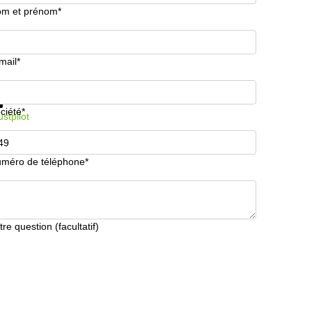
m et prénom*
mail*
formations et prix
Protection des données
ciété*
ustpilot
méro de téléphone*
tre question (facultatif)