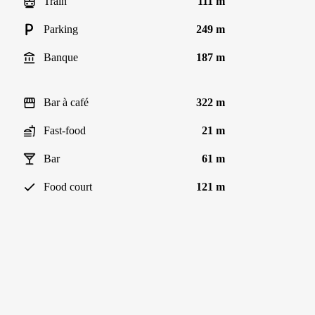
Train
111 m
Parking
249 m
Banque
187 m
Bar à café
322 m
Fast-food
21 m
Bar
61 m
Food court
121 m