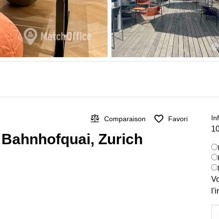
In
Comparaison
Favori
10
r Bahnhofquai, Zurich
Vo
l'