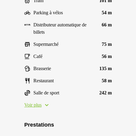
Tram
101 m
Parking à vélos
54 m
Distributeur automatique de
66 m
billets
Supermarché
75 m
Café
56 m
Brasserie
135 m
Restaurant
58 m
Salle de sport
242 m
Voir plus
Prestations