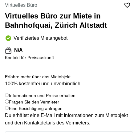
Coworking
Thurgauerstrasse
Virtuelles Büro
Lausanne
40 Zürich
Virtuelles Büro zur Miete in
Coworking
Gotthardstrasse
Genf
26 Zug
Bahnhofquai, Zürich Altstadt
Coworking
Bahnhofstrasse
Verifiziertes Mietangebot
Bern
28 Zug
Coworking
Gubelstrasse
N/A
Winterthur
12 Zug
Kontakt für Preisauskunft
Büro
General-
mieten
Guisan-
Zürich
Strasse
Erfahre mehr über das Mietobjekt
6/8 Zug
100% kostenfrei und unverbindlich
Büro
mieten
Baarerstrasse
Informationen und Preise erhalten
Zug
141 Zug
+ 18 bilder
Fragen Sie den Vermieter
Büro
Grafenauweg
Eine Besichtigung anfragen
mieten
8 Zug
Du erhältst eine E-Mail mit Informationen zum Mietobjekt
Bern
und den Kontaktdetails des Vermieters.
Teichgässlein
Büro
9 Basel
Informationen und Preise erhalten
mieten