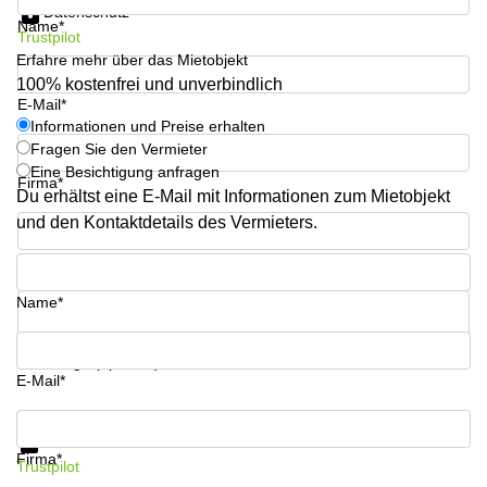
Aeschengraben
Basel
Datenschutz
Name*
29 Basel
Trustpilot
Büro
Erfahre mehr über das Mietobjekt
Zugerstrasse
mieten
100% kostenfrei und unverbindlich
32 Baar
Luzern
E-Mail*
Glärnischstrasse
Business
Informationen und Preise erhalten
13 Wil
Center
Fragen Sie den Vermieter
Zürich
Eine Besichtigung anfragen
Werftestrasse
Firma*
Du erhältst eine E-Mail mit Informationen zum Mietobjekt
4 Luzern
Business
Center
und den Kontaktdetails des Vermieters.
Zug
Telefon*
Business
Center
Name*
Bern
Ihre Frage (optional)
E-Mail*
Informationen und Preise erhalten
Datenschutz
Firma*
Trustpilot