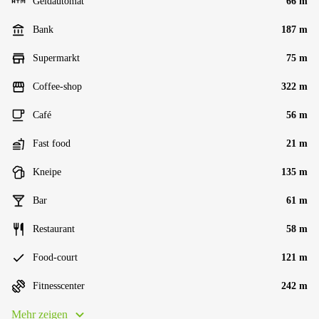
Geldautomat
66 m
Bank
187 m
Supermarkt
75 m
Coffee-shop
322 m
Café
56 m
Fast food
21 m
Kneipe
135 m
Bar
61 m
Restaurant
58 m
Food-court
121 m
Fitnesscenter
242 m
Mehr zeigen