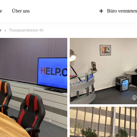
fe
Über uns
Büro vermiete
n
Thurgauerstrasse 40