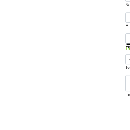
N
E-
In
Fi
Tr
Te
Ih