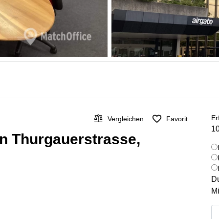
Er
Vergleichen
Favorit
10
 in Thurgauerstrasse,
Du
Mi