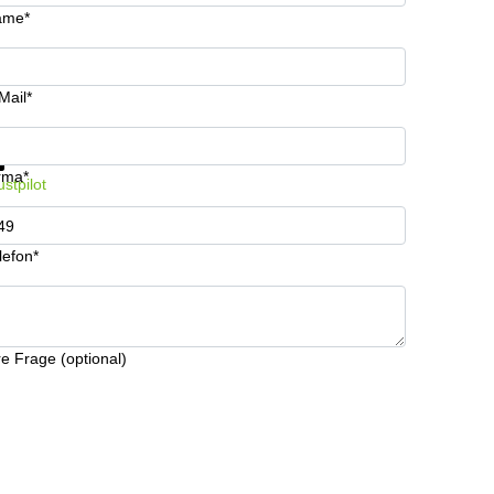
ame*
Mail*
formationen und Preise erhalten
Datenschutz
rma*
ustpilot
lefon*
re Frage (optional)