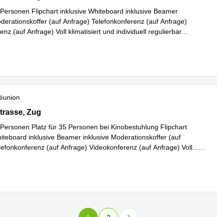
0 Personen Flipchart inklusive Whiteboard inklusive Beamer
oderationskoffer (auf Anfrage) Telefonkonferenz (auf Anfrage)
nz (auf Anfrage) Voll klimatisiert und individuell regulierbar
En savoir plus
éunion
rasse 26, Zug
trasse, Zug
0 Personen Platz für 35 Personen bei Kinobestuhlung Flipchart
hiteboard inklusive Beamer inklusive Moderationskoffer (auf
lefonkonferenz (auf Anfrage) Videokonferenz (auf Anfrage) Voll
...
plus