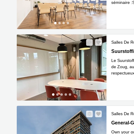
séminaire :
En savoir 
Salles De R
Suurstoffi 
Suurstoffi
Le Suurstoff
de Zoug, au
respectueux
En savoir 
Salles De R
General-Gu
General-G
Own your ow