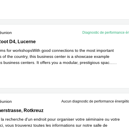
éunion
Diagnostic de performance é
Root D4, Lucerne
 Root D4, Lucerne
ms for workshopsWith good connections to the most important
s of the country, this business center is a showcase example
 business centers. It offers you a modular, prestigious spac
...
plus
éunion
Aucun diagnostic de performance énergéti
rstrasse 6, Rotkreuz
erstrasse, Rotkreuz
 la recherche d'un endroit pour organiser votre séminaire ou votre
ci, vous trouverez toutes les informations sur notre salle de