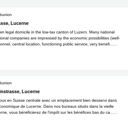
éunion
sse 4, Lucerne
asse, Lucerne
n legal domicile in the low-tax canton of Luzern. Many national
tional companies are impressed by the economic possibilities (well-
onnel, central location, functioning public service, very benefi
...
plus
éunion
nstrasse 51, Lucerne
instrasse, Lucerne
ous en Suisse centrale avec un emplacement bien desservi dans
économique de Lucerne. Dans nos bureaux situés dans la vieille
erne, vous bénéficierez de l'impôt sur les bénéfices bas du ca
...
plus