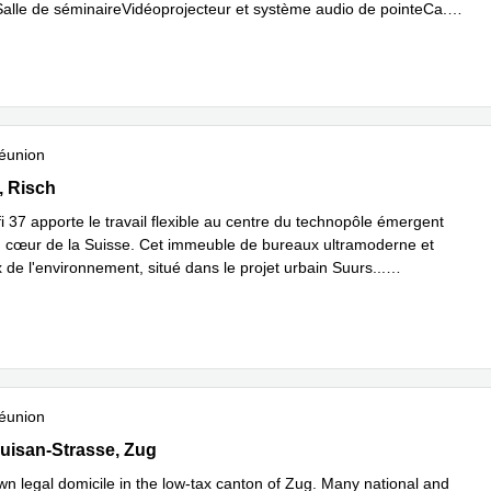
​Salle de séminaireVidéoprojecteur et système audio de pointeCa
...
plus
éunion
37,Rotkreuz, Risch
, Risch
i 37 apporte le travail flexible au centre du technopôle émergent
 cœur de la Suisse. Cet immeuble de bureaux ultramoderne et
 de l'environnement, situé dans le projet urbain Suurs
...
plus
éunion
isan-Strasse 6/8, Zug
uisan-Strasse, Zug
n legal domicile in the low-tax canton of Zug. Many national and