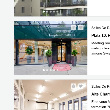
Salles De R
Platz 10, 
Platz 10,
Meeting roo
metropolise
among Swiss
En savoir 
Salles De R
Alte Chame
Alte Cham
Êtes-vous à
formation ?I