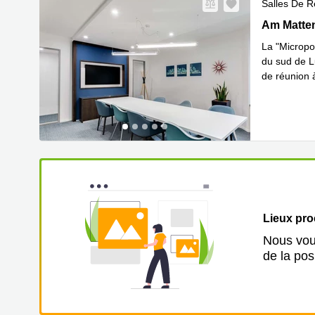
Salles De R
Am Mattenh
Am Matten
La "Micropol
du sud de L
de réunion 
En savoir 
Lieux pr
Nous vous
de la pos