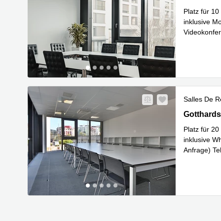
Platz für 1
inklusive M
Videokonfere
Nespress
...
Salles De R
Gotthardst
Gotthards
Platz für 2
inklusive W
Anfrage) Te
En savoir 