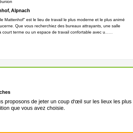
éunion
of 2d,Kriens, Alpnach
hof, Alpnach
e Mattenhof" est le lieu de travail le plus moderne et le plus animé
ucerne. Que vous recherchiez des bureaux attrayants, une salle
à court terme ou un espace de travail confortable avec u
...
plus
oches
 proposons de jeter un coup d'œil sur les lieux les plus
ition que vous avez choisie.