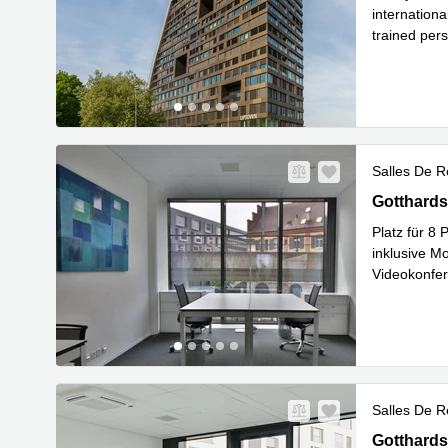
internationa
trained pers
En savoir 
Salles De R
Gotthardst
Gotthards
Platz für 8 
inklusive M
Videokonfere
Nespress
...
Salles De R
Gotthardst
Gotthards