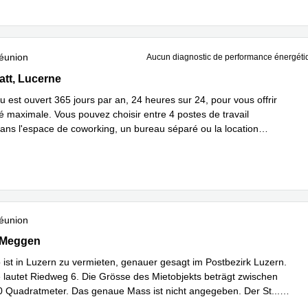
éunion
Aucun diagnostic de performance énergéti
t 2, Lucerne
tt, Lucerne
 est ouvert 365 jours par an, 24 heures sur 24, pour vous offrir
ité maximale. Vous pouvez choisir entre 4 postes de travail
ns l'espace de coworking, un bureau séparé ou la location
En savoir plus
éunion
, Meggen
 Meggen
 ist in Luzern zu vermieten, genauer gesagt im Postbezirk Luzern.
 lautet Riedweg 6. Die Grösse des Mietobjekts beträgt zwischen
 Quadratmeter. Das genaue Mass ist nicht angegeben. Der St
...
plus