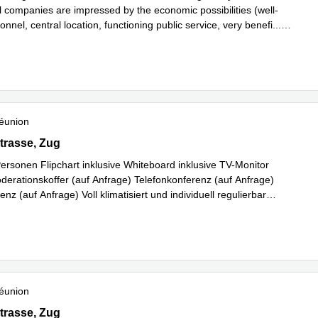
l companies are impressed by the economic possibilities (well-
onnel, central location, functioning public service, very benefi
...
plus
éunion
rasse 26, Zug
trasse, Zug
Personen Flipchart inklusive Whiteboard inklusive TV-Monitor
oderationskoffer (auf Anfrage) Telefonkonferenz (auf Anfrage)
nz (auf Anfrage) Voll klimatisiert und individuell regulierbar
En savoir plus
éunion
rasse 26, Zug
trasse, Zug