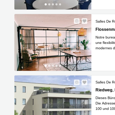
Salles De R
Flossenmat
Flossenma
Notre bureau
une flexibil
modernes da
exclusive
...
Salles De R
Riedweg 6
Riedweg,
Dieses Büro
Die Adresse
100 und 100
En savoir 