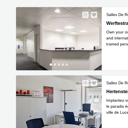
Salles De R
Werftestra
Werftestr
Own your ow
and interna
trained pers
En savoir 
Salles De R
Hertenstei
Hertenste
Implantez-v
le paradis 
ville de Luc
En savoir 