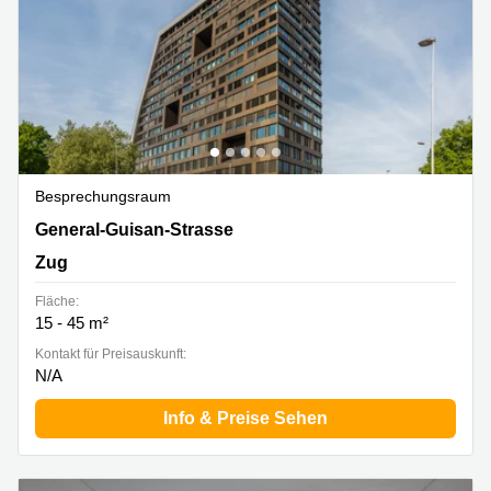
Besprechungsraum
General-Guisan-Strasse 6/8, Zug
General-Guisan-Strasse
Zug
Fläche:
15 - 45 m²
Kontakt für Preisauskunft:
N/A
Info & Preise Sehen