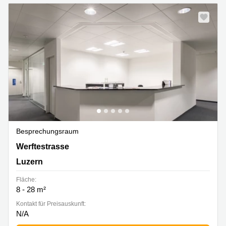
Besprechungsraum
Werftestrasse 4, Luzern
Werftestrasse
Luzern
Fläche:
8 - 28 m²
Kontakt für Preisauskunft:
N/A