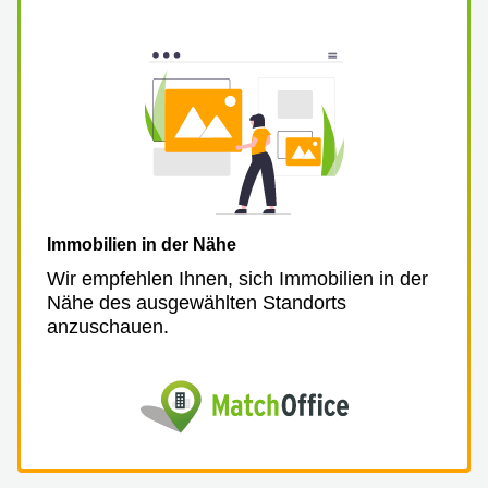
Aeschengraben
Basel
29 Basel
Büro
Zugerstrasse
mieten
32 Baar
Luzern
Glärnischstrasse
Business
13 Wil
Center
Zürich
Werftestrasse
4 Luzern
Business
Center
Zug
Immobilien in der Nähe
Business
Wir empfehlen Ihnen, sich Immobilien in der
Center
Nähe des ausgewählten Standorts
Bern
anzuschauen.