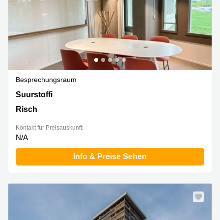
Besprechungsraum
Suurstoffi 37,Rotkreuz, Risch
Suurstoffi
Risch
Kontakt für Preisauskunft:
N/A
Info & Preise Sehen