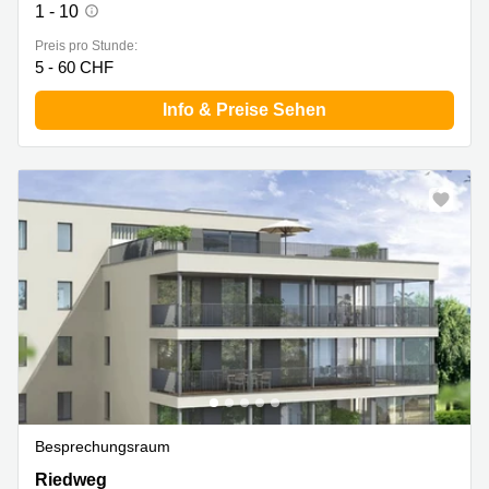
1 - 10
Preis pro Stunde:
5 - 60 CHF
Info & Preise Sehen
Besprechungsraum
Riedweg 6, Meggen
Riedweg