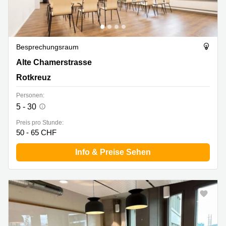
Besprechungsraum
Alte Chamerstrasse 6, Rotkreuz
Alte Chamerstrasse
Rotkreuz
Personen:
5 - 30
Preis pro Stunde:
50 - 65 CHF
Info & Preise Sehen