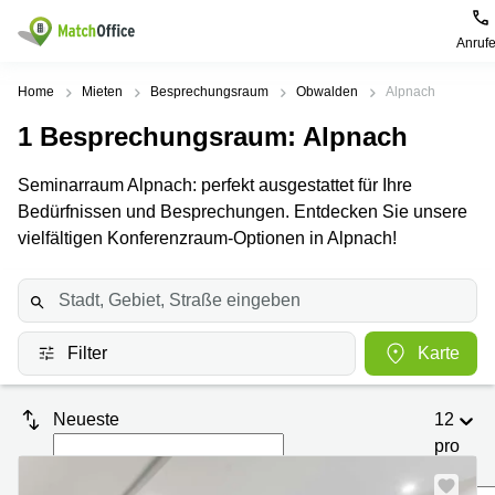
Anruf
Mieten / Vermieten
Home
Mieten
Besprechungsraum
Obwalden
Alpnach
1
Besprechungsraum
: Alpnach
Hilfe
Produktseiten
Beliebte
Beliebte
Städte
Suchanfragen
Seminarraum Alpnach: perfekt ausgestattet für Ihre
Büro
Über uns
Bedürfnissen und Besprechungen. Entdecken Sie unsere
Coworking
Leutschenbachstrasse
Business
Zürich
95 Zürich
vielfältigen Konferenzraum-Optionen in Alpnach!
Center
Büro vermieten
Coworking
Bahnhofplatz
Coworking
Zug
1 Zürich
Preis
Virtuelle
Coworking
Bahnhofstrasse
Büros
Basel
10 Zürich
Filter
Karte
Anmelden
Besprechungsräume
Coworking
Bahnhofstrasse
Luzern
100 Zürich
Neueste
12
Sprache wählen
French
Coworking
Europaallee
pro
Lugano
41 Zürich
Seite