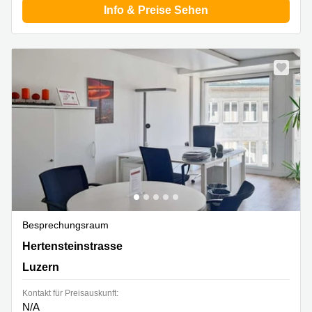
Info & Preise Sehen
Besprechungsraum
Hertensteinstrasse 51, Luzern
Hertensteinstrasse
Luzern
Kontakt für Preisauskunft:
N/A