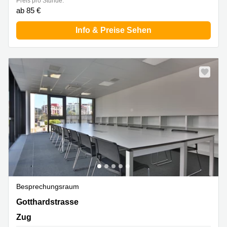
Preis pro Stunde:
ab 85 €
Info & Preise Sehen
Besprechungsraum
Gotthardstrasse 26, Zug
Gotthardstrasse
Zug