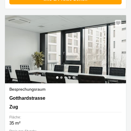
Besprechungsraum
Gotthardstrasse 26, Zug
Gotthardstrasse
Zug
Fläche:
35 m²