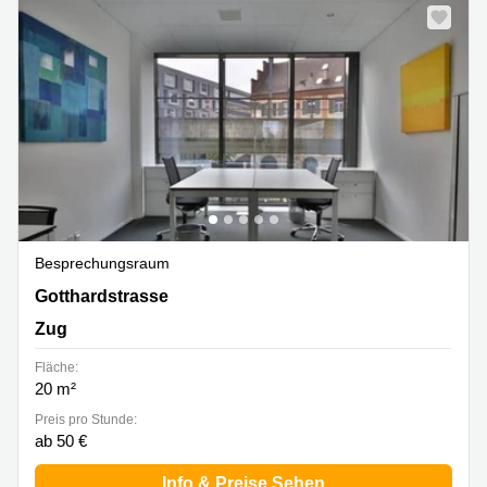
Besprechungsraum
Gotthardstrasse 26, Zug
Gotthardstrasse
Zug
Fläche:
20 m²
Preis pro Stunde:
ab 50 €
Info & Preise Sehen