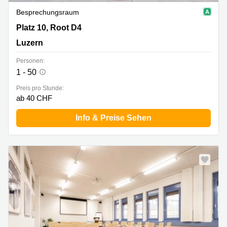
Besprechungsraum
Platz 10, Root D4, Luzern
Platz 10, Root D4
Luzern
Personen:
1 - 50
Preis pro Stunde:
ab 40 CHF
Info & Preise Sehen