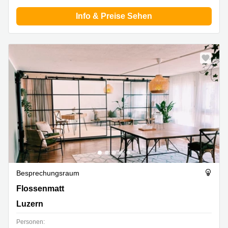
Info & Preise Sehen
Besprechungsraum
Flossenmatt 2, Luzern
Flossenmatt
Luzern
Personen: