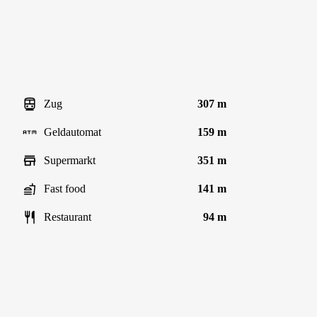
Zug
307 m
Geldautomat
159 m
Supermarkt
351 m
Fast food
141 m
Restaurant
94 m