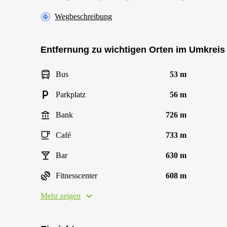
Wegbeschreibung
Entfernung zu wichtigen Orten im Umkreis
Bus
53 m
Parkplatz
56 m
Bank
726 m
Café
733 m
Bar
630 m
Fitnesscenter
608 m
Mehr zeigen