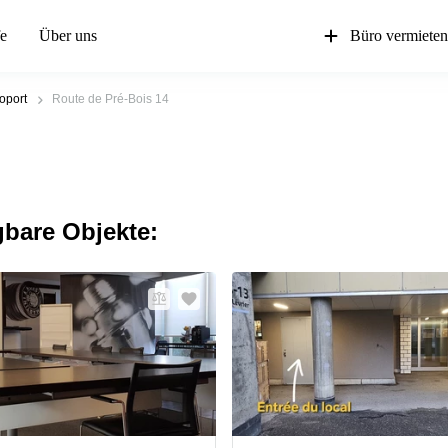
fe
Über uns
Büro vermiete
oport
Route de Pré-Bois 14
gbare Objekte: