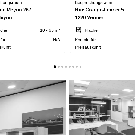
chungsraum
Besprechungsraum
de Meyrin 267
Rue Grange-Lévrier 5
eyrin
1220 Vernier
äche
10 - 65 m²
Fläche
für
N/A
Kontakt für
skunft
Preisauskunft