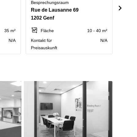
Besprechungsraum
Bespre
Rue de Lausanne 69
Route 
1202 Genf
1217 
35 m²
Fläche
10 - 40 m²
Fl
N/A
Kontakt für
N/A
Kontakt
Preisauskunft
Preisau