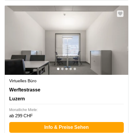
Virtuelles Büro
Werftestrasse 4, Luzern
Werftestrasse
Luzern
Monatliche Miete:
ab 299 CHF
Info & Preise Sehen