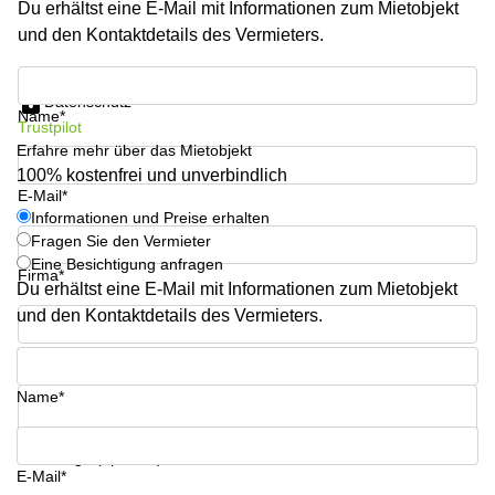
Du erhältst eine E-Mail mit Informationen zum Mietobjekt
Aeschengraben
Basel
29 Basel
und den Kontaktdetails des Vermieters.
Büro
Zugerstrasse
mieten
Informationen und Preise erhalten
32 Baar
Luzern
Datenschutz
Name*
Glärnischstrasse
Business
Trustpilot
13 Wil
Center
Erfahre mehr über das Mietobjekt
Zürich
100% kostenfrei und unverbindlich
Werftestrasse
E-Mail*
4 Luzern
Business
Informationen und Preise erhalten
Center
Fragen Sie den Vermieter
Zug
Eine Besichtigung anfragen
Firma*
Business
Du erhältst eine E-Mail mit Informationen zum Mietobjekt
Center
und den Kontaktdetails des Vermieters.
Bern
Telefon*
Name*
Ihre Frage (optional)
E-Mail*