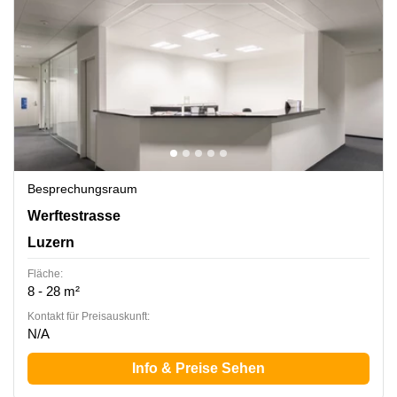
Besprechungsraum
Werftestrasse 4, Luzern
Werftestrasse
Luzern
Fläche:
8 - 28 m²
Kontakt für Preisauskunft:
N/A
Info & Preise Sehen