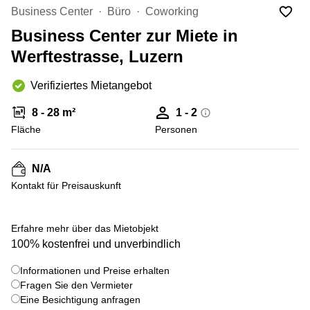
Coworking
Thurgauerstrasse
Business Center
Büro
Coworking
Lausanne
40 Zürich
Business Center zur Miete in
Coworking
Gotthardstrasse
Genf
26 Zug
Werftestrasse, Luzern
Coworking
Bahnhofstrasse
Verifiziertes Mietangebot
Bern
28 Zug
Coworking
Gubelstrasse
8 - 28 m²
1 - 2
Winterthur
12 Zug
Fläche
Personen
Büro
General-
mieten
Guisan-
N/A
Zürich
Strasse
6/8 Zug
Kontakt für Preisauskunft
Büro
mieten
Baarerstrasse
Zug
141 Zug
+ 1 bilder
Erfahre mehr über das Mietobjekt
Büro
Grafenauweg
100% kostenfrei und unverbindlich
mieten
8 Zug
Bern
Informationen und Preise erhalten
Teichgässlein
Fragen Sie den Vermieter
Büro
9 Basel
Eine Besichtigung anfragen
mieten