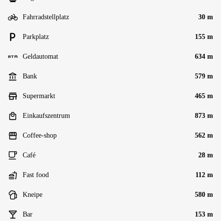
Fahrradstellplatz
30 m
Parkplatz
155 m
Geldautomat
634 m
Bank
579 m
Supermarkt
465 m
Einkaufszentrum
873 m
Coffee-shop
562 m
Café
28 m
Fast food
112 m
Kneipe
580 m
Bar
153 m