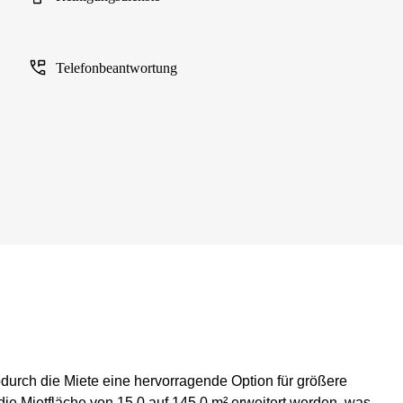
Telefonbeantwortung
durch die Miete eine hervorragende Option für größere
die Mietfläche von 15.0 auf 145.0 m² erweitert werden, was