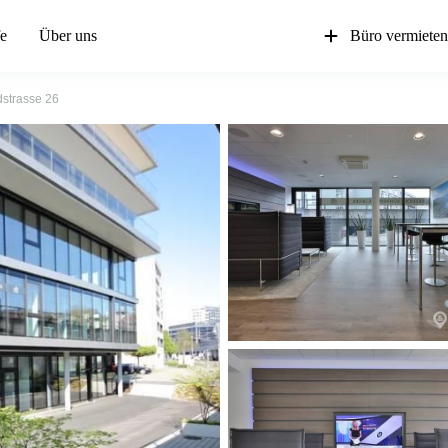
fe
Über uns
Büro vermiete
dstrasse 26