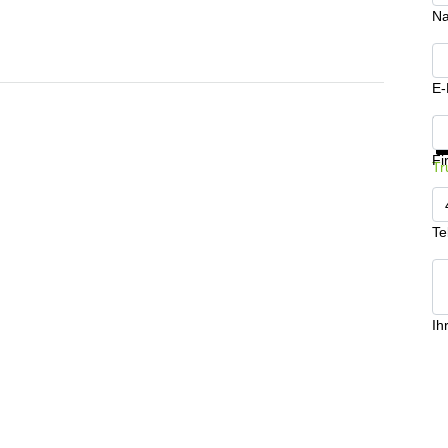
N
E-
In
Fi
Tr
Te
Ih