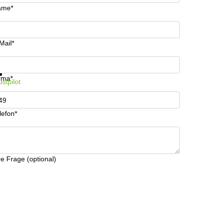
ame*
Mail*
formationen und Preise erhalten
Datenschutz
rma*
ustpilot
lefon*
re Frage (optional)