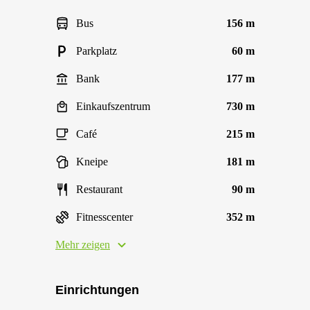
Bus
156 m
Parkplatz
60 m
Bank
177 m
Einkaufszentrum
730 m
Café
215 m
Kneipe
181 m
Restaurant
90 m
Fitnesscenter
352 m
Mehr zeigen
Einrichtungen