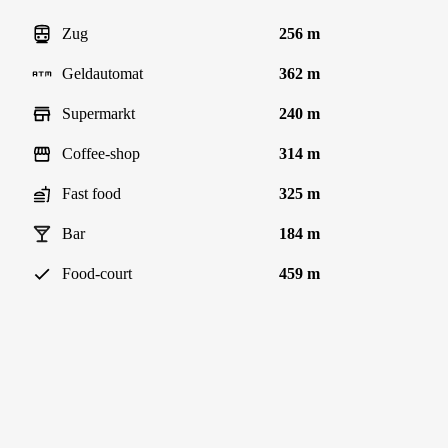
Zug
256 m
Geldautomat
362 m
Supermarkt
240 m
Coffee-shop
314 m
Fast food
325 m
Bar
184 m
Food-court
459 m