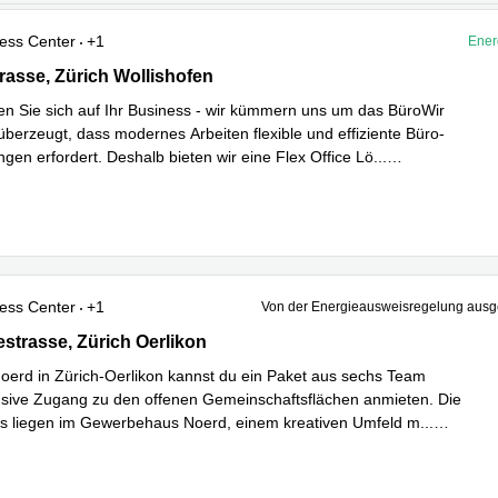
ess Center
+1
Ener
sse 17, Zürich Wollishofen
asse, Zürich Wollishofen
en Sie sich auf Ihr Business - wir kümmern uns um das BüroWir
überzeugt, dass modernes Arbeiten flexible und effiziente Büro-
ngen erfordert. Deshalb bieten wir eine Flex Office Lö
...
hren
ess Center
+1
Von der Energieausweisregelung au
trasse 170, Zürich Oerlikon
strasse, Zürich Oerlikon
erd in Zürich‑Oerlikon kannst du ein Paket aus sechs Team
lusive Zugang zu den offenen Gemeinschaftsflächen anmieten. Die
s liegen im Gewerbehaus Noerd, einem kreativen Umfeld m
...
hren