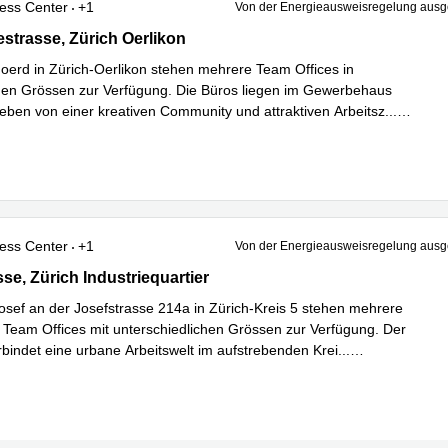
ess Center
+1
Von der Energieausweisregelung au
trasse 170, Zürich Oerlikon
strasse, Zürich Oerlikon
erd in Zürich‑Oerlikon stehen mehrere Team Offices in
en Grössen zur Verfügung. Die Büros liegen im Gewerbehaus
ben von einer kreativen Community und attraktiven Arbeitsz
...
hren
ess Center
+1
Von der Energieausweisregelung au
e 214A, Zürich Industriequartier
se, Zürich Industriequartier
sef an der Josefstrasse 214a in Zürich‑Kreis 5 stehen mehrere
 Team Offices mit unterschiedlichen Grössen zur Verfügung. Der
rbindet eine urbane Arbeitswelt im aufstrebenden Krei
...
hren