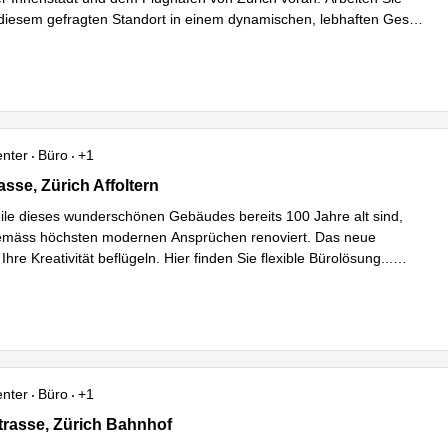
diesem gefragten Standort in einem dynamischen, lebhaften Ges
...
hren
enter
Büro
+1
se 49,Seefeld, Zürich Affoltern
sse, Zürich Affoltern
le dieses wunderschönen Gebäudes bereits 100 Jahre alt sind,
emäss höchsten modernen Ansprüchen renoviert. Das neue
Ihre Kreativität beflügeln. Hier finden Sie flexible Bürolösung
...
hren
enter
Büro
+1
asse 47,Stauffacher, 2. und 4. Stock, Zürich Bahnhof
rasse, Zürich Bahnhof