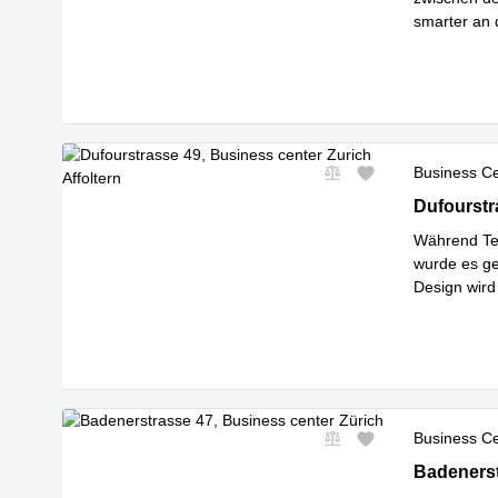
smarter an 
Mehr erfa
Business C
Dufourstras
Dufourstra
Während Tei
wurde es g
Design wird 
Mehr erfa
Business C
Badenerstr
Badenerst