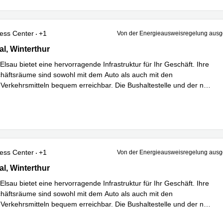
ess Center
+1
Von der Energieausweisregelung au
 4, Winterthur
al, Winterthur
Elsau bietet eine hervorragende Infrastruktur für Ihr Geschäft. Ihre
äftsräume sind sowohl mit dem Auto als auch mit den
n Verkehrsmitteln bequem erreichbar. Die Bushaltestelle und der n
...
hren
ess Center
+1
Von der Energieausweisregelung au
 4, Winterthur
al, Winterthur
Elsau bietet eine hervorragende Infrastruktur für Ihr Geschäft. Ihre
äftsräume sind sowohl mit dem Auto als auch mit den
n Verkehrsmitteln bequem erreichbar. Die Bushaltestelle und der n
...
hren