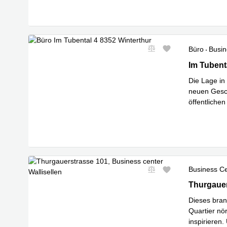
Büro
Busin
Im Tubental
Im Tubent
Die Lage in 
neuen Gesch
öffentliche
Mehr erfa
Business C
Thurgauerst
Thurgauer
Dieses bra
Quartier nör
inspirieren