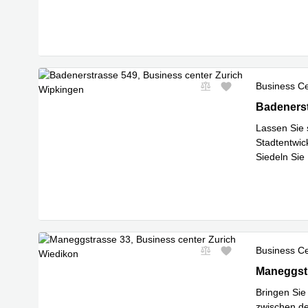
Mehr erfa
Business C
Badenerstr
Badenerst
Lassen Sie 
Stadtentwic
Siedeln Sie
Mehr erfa
Business C
Maneggstra
Maneggstr
Bringen Sie
zwischen de