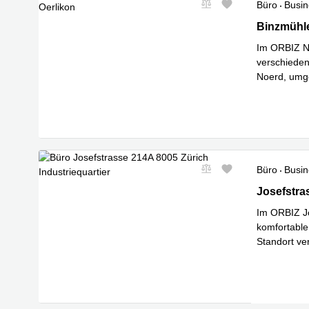
Büro
Busin
Binzmühles
Binzmühle
Im ORBIZ No
verschieden
Noerd, umge
Mehr erfa
Büro
Busin
Josefstrass
Josefstras
Im ORBIZ Jo
komfortable
Standort ve
Mehr erfa