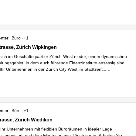
hren
enter
Büro
+1
asse 549,1. und 3. Stock, Zürich Wipkingen
rasse, Zürich Wipkingen
sich im Geschäftsquartier Zürich-West nieder, einem dynamischen
klungsgebiet, in dem auch führende Finanzinstitute ansässig sind.
 Ihr Unternehmen in der Zurich City West im Stadtzent
...
hren
enter
Büro
+1
sse 33, Pergamin II,Greencity, Zürich Wiedikon
asse, Zürich Wiedikon
 Ihr Unternehmen mit flexiblen Büroräumen in idealer Lage
r Innenstadt und dem Flughafen von Zürich voran. Arbeiten Sie