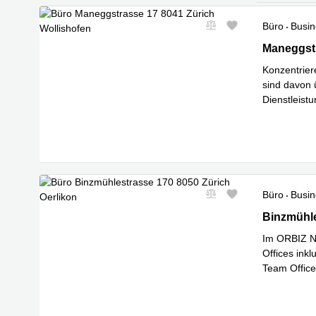
Büro
Busin
Maneggstra
Maneggstr
Konzentrier
sind davon 
Dienstleistu
Mehr erfa
Büro
Busin
Binzmühles
Binzmühle
Im ORBIZ No
Offices ink
Team Office
Mehr erfa