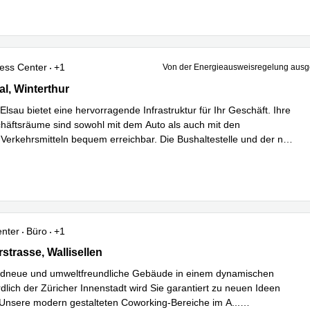
ess Center
+1
Von der Energieausweisregelung au
 4, Winterthur
al, Winterthur
Elsau bietet eine hervorragende Infrastruktur für Ihr Geschäft. Ihre
äftsräume sind sowohl mit dem Auto als auch mit den
n Verkehrsmitteln bequem erreichbar. Die Bushaltestelle und der n
...
hren
enter
Büro
+1
rasse 101,Glattpark,(Opfikon), Wallisellen
strasse, Wallisellen
ndneue und umweltfreundliche Gebäude in einem dynamischen
dlich der Züricher Innenstadt wird Sie garantiert zu neuen Ideen
. Unsere modern gestalteten Coworking-Bereiche im A
...