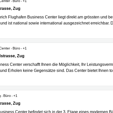
Center
Büro
+1
asse 14-16, Zug
trasse, Zug
rich Flughafen Business Center liegt direkt am grössten und be
und ist national sowie international ausgezeichnet erreichbar. 
Center
Büro
+1
strasse 26, Zug
dstrasse, Zug
ness Center verschafft Ihnen die Möglichkeit, Ihr Leistungsver
 und Erholen keine Gegensätze sind. Das Center bietet Ihnen
g
Büro
+1
rasse 135, Zug
trasse, Zug
usiness Center befindet sich in der 3. Etage eines modernen B