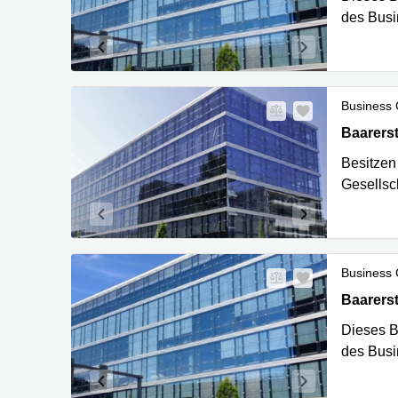
des Busi
Business 
Baarerst
Baarers
Besitzen
Gesellsc
Business 
Baarerst
Baarers
Dieses B
des Busi