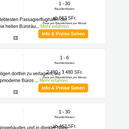
1 - 30
Räumlichkeiten
ab 663 SFr.
lebtesten Passagierflughafen der
Preis pro Räumlichkeit pro Monat
Die hellen Büroräu
...
Mehr erfahren
Info & Preise Sehen
1 - 6
Räumlichkeiten
2 480 - 3 480 SFr.
mögen dorthin zu verlagern, wo
Preis pro Räumlichkeit pro Monat
 topmoderne Büros
...
Mehr erfahren
Info & Preise Sehen
1 - 30
Räumlichkeiten
ab 462 SFr.
ürogebäudes und in direkter Nähe