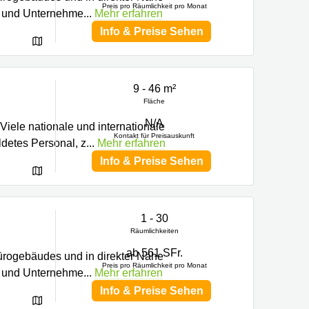
Preis pro Räumlichkeit pro Monat
en und Unternehme
...
Mehr erfahren
Info & Preise Sehen
9 - 46 m²
Fläche
N/A
Viele nationale und internationale
Kontakt für Preisauskunft
ldetes Personal, z
...
Mehr erfahren
Info & Preise Sehen
1 - 30
Räumlichkeiten
ab 561 SFr.
ürogebäudes und in direkter Nähe
Preis pro Räumlichkeit pro Monat
en und Unternehme
...
Mehr erfahren
Info & Preise Sehen