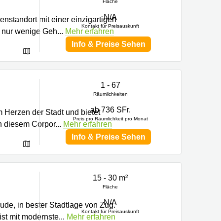
Fläche
N/A
nstandort mit einer einzigartigen
Kontakt für Preisauskunft
, nur wenige Geh
...
Mehr erfahren
Info & Preise Sehen
1 - 67
Räumlichkeiten
ab 736 SFr.
 Herzen der Stadt und bietet
Preis pro Räumlichkeit pro Monat
In diesem Corpor
...
Mehr erfahren
Info & Preise Sehen
15 - 30 m²
Fläche
N/A
de, in bester Stadtlage von Zug.
Kontakt für Preisauskunft
ist mit modernste
...
Mehr erfahren