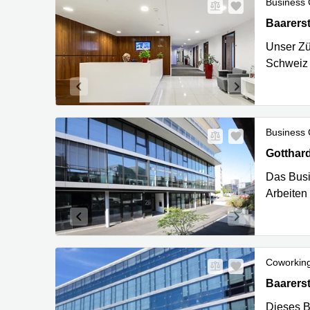
Business 
Baarerstr
Baarers
Unser Zü
Schweiz 
Business 
Gotthard
Gotthar
Das Busi
Arbeiten
Coworkin
Baarerst
Baarers
Dieses B