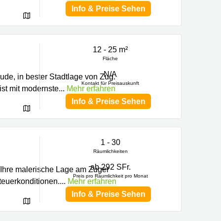
Info & Preise Sehen
12 - 25 m²
Fläche
N/A
de, in bester Stadtlage von Zug.
Kontakt für Preisauskunft
ist mit modernste
...
Mehr erfahren
Info & Preise Sehen
1 - 30
Räumlichkeiten
ab 292 SFr.
ür Ihre malerische Lage am Zuger
Preis pro Räumlichkeit pro Monat
teuerkonditionen.
...
Mehr erfahren
Info & Preise Sehen