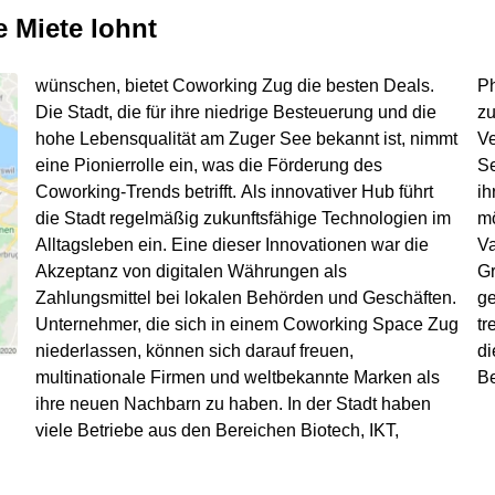
 Miete lohnt
wünschen, bietet Coworking Zug die besten Deals.
Pharmazeutik und Finanzen ihren Hauptsitz oder
Die Stadt, die für ihre niedrige Besteuerung und die
zumindest eine Niederlassung als ausländische
hohe Lebensqualität am Zuger See bekannt ist, nimmt
Vertretung errichtet. Zudem lockt die Region um Zug
eine Pionierrolle ein, was die Förderung des
Selbstständige, digitale Nomaden und KMUs an, die
Coworking-Trends betrifft. Als innovativer Hub führt
ihr Glück in der globalisierten Businesswelt versuchen
die Stadt regelmäßig zukunftsfähige Technologien im
möchten. Zug wird als Hauptort des Schweizer Crypto
Alltagsleben ein. Eine dieser Innovationen war die
Valleys gefeiert und ist ein international bekanntes
Akzeptanz von digitalen Währungen als
Gründerzentrum. Coworking Zug hat der Welt die Tore
Zahlungsmittel bei lokalen Behörden und Geschäften.
geöffnet: In einer Region, in der die Technologie zur
Unternehmer, die sich in einem Coworking Space Zug
treibenden Wirtschaftskraft geworden ist, erfreuen sich
niederlassen, können sich darauf freuen,
die Bürogemeinschaften einer anhaltend hohen
multinationale Firmen und weltbekannte Marken als
Be
ihre neuen Nachbarn zu haben. In der Stadt haben
viele Betriebe aus den Bereichen Biotech, IKT,