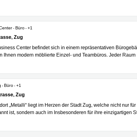
Center
Büro
+1
asse 12, Zug
rasse, Zug
siness Center befindet sich in einem repräsentativen Bürogebäu
en Ihnen modern möblierte Einzel- und Teambüros. Jeder Raum 
g
Büro
+1
asse 14-16, Zug
trasse, Zug
ort „Metalli“ liegt im Herzen der Stadt Zug, welche nicht nur f
nnt ist, sondern auch im Insbesonderen für ihre einzigartigen S