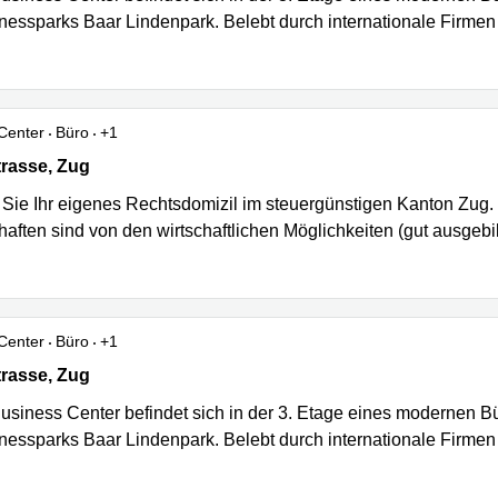
nessparks Baar Lindenpark. Belebt durch internationale Firm
Center
Büro
+1
rasse 137, Zug
trasse, Zug
 Sie Ihr eigenes Rechtsdomizil im steuergünstigen Kanton Zug. 
haften sind von den wirtschaftlichen Möglichkeiten (gut ausgebi
Center
Büro
+1
rasse 135, Zug
trasse, Zug
usiness Center befindet sich in der 3. Etage eines modernen B
nessparks Baar Lindenpark. Belebt durch internationale Firm