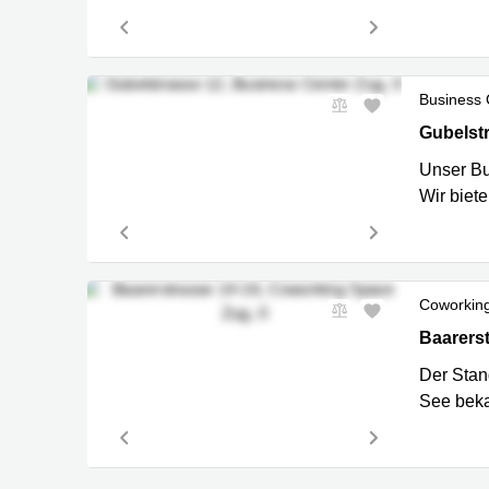
Business 
Gubelstr
Gubelst
Unser Bu
Wir biet
Coworkin
Baarerstr
Baarers
Der Stand
See beka