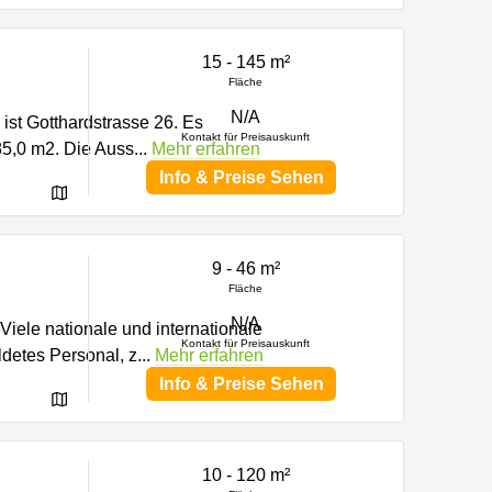
15 - 145 m²
Fläche
N/A
ist Gotthardstrasse 26. Es
Kontakt für Preisauskunft
85,0 m2. Die Auss
...
Mehr erfahren
Info & Preise Sehen
9 - 46 m²
Fläche
N/A
Viele nationale und internationale
Kontakt für Preisauskunft
ldetes Personal, z
...
Mehr erfahren
Info & Preise Sehen
10 - 120 m²