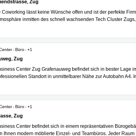
endstrasse 18, Zug
mendstrasse, Zug
 Coworking lässt keine Wünsche offen und ist der perfekte Firme
tmosphäre inmitten des schnell wachsenden Tech Cluster Zugs
Center
Büro
+1
weg 10, Zug
uweg, Zug
siness Center Zug Grafenauweg befindet sich in bester Lage im
ofessionellen Standort in unmittelbarer Nähe zur Autobahn A4. 
Center
Büro
+1
asse 12, Zug
rasse, Zug
siness Center befindet sich in einem repräsentativen Bürogebäu
en Ihnen modern möblierte Einzel- und Teambüros. Jeder Raum 