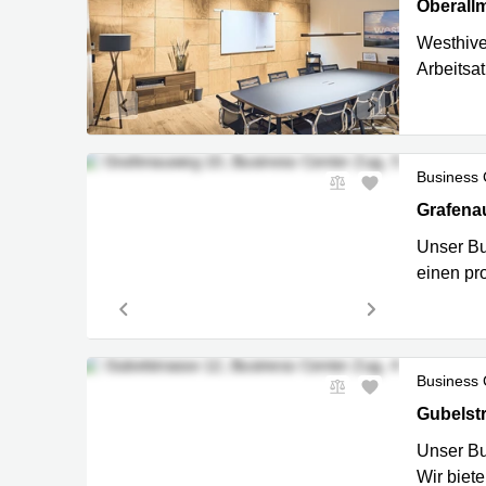
Oberallm
Oberall
Westhive
Arbeitsa
Business 
Grafenau
Grafena
Unser Bu
einen pr
Business 
Gubelstr
Gubelst
Unser Bu
Wir biet