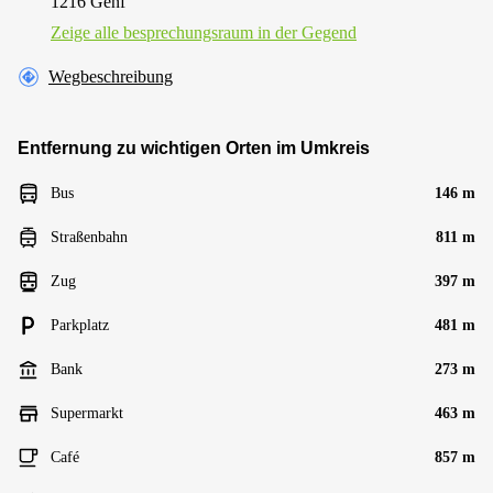
1216 Genf
Zeige alle besprechungsraum in der Gegend
Wegbeschreibung
Entfernung zu wichtigen Orten im Umkreis
Bus
146 m
Straßenbahn
811 m
Zug
397 m
Parkplatz
481 m
Bank
273 m
Supermarkt
463 m
Café
857 m