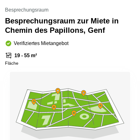
Aeschengraben
Basel
29 Basel
Besprechungsraum
Büro
Zugerstrasse
Besprechungsraum zur Miete in
mieten
32 Baar
Luzern
Chemin des Papillons, Genf
Glärnischstrasse
Business
13 Wil
Center
Verifiziertes Mietangebot
Zürich
Werftestrasse
19 - 55 m²
4 Luzern
Business
Center
Fläche
Zug
Business
Center
Bern