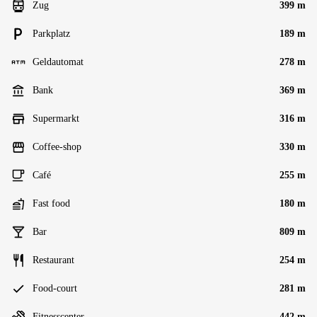
Zug
399 m
Parkplatz
189 m
Geldautomat
278 m
Bank
369 m
Supermarkt
316 m
Coffee-shop
330 m
Café
255 m
Fast food
180 m
Bar
809 m
Restaurant
254 m
Food-court
281 m
Fitnesscenter
442 m