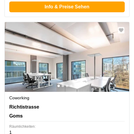
Info & Preise Sehen
Coworking
Richtistrasse 2, Goms
Richtistrasse
Goms
Räumlichkeiten:
1