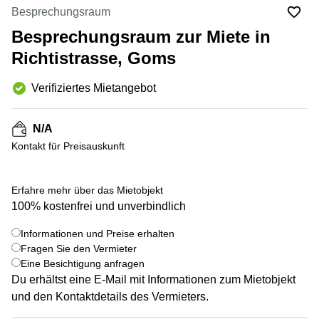
Coworking
Thurgauerstrasse
Besprechungsraum
Lausanne
40 Zürich
Besprechungsraum zur Miete in
Coworking
Gotthardstrasse
Genf
26 Zug
Richtistrasse, Goms
Coworking
Bahnhofstrasse
Verifiziertes Mietangebot
Bern
28 Zug
Coworking
Gubelstrasse
Winterthur
12 Zug
N/A
Kontakt für Preisauskunft
Büro
General-
mieten
Guisan-
Zürich
Strasse
6/8 Zug
Erfahre mehr über das Mietobjekt
Büro
100% kostenfrei und unverbindlich
mieten
Baarerstrasse
Zug
141 Zug
+ 5 bilder
Informationen und Preise erhalten
Fragen Sie den Vermieter
Büro
Grafenauweg
mieten
8 Zug
Eine Besichtigung anfragen
Bern
Du erhältst eine E-Mail mit Informationen zum Mietobjekt
Teichgässlein
und den Kontaktdetails des Vermieters.
Büro
9 Basel
mieten