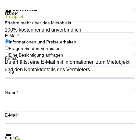
Informationen und Preise erhalten
Aeschengraben
Basel
29 Basel
Datenschutz
Name*
Büro
Trustpilot
Zugerstrasse
mieten
Erfahre mehr über das Mietobjekt
32 Baar
Luzern
100% kostenfrei und unverbindlich
Glärnischstrasse
Business
E-Mail*
13 Wil
Center
Informationen und Preise erhalten
Zürich
Fragen Sie den Vermieter
Werftestrasse
Eine Besichtigung anfragen
4 Luzern
Business
Firma*
Du erhältst eine E-Mail mit Informationen zum Mietobjekt
Center
Zug
und den Kontaktdetails des Vermieters.
Business
Telefon*
Center
Bern
Name*
Ihre Frage (optional)
E-Mail*
Informationen und Preise erhalten
Datenschutz
Firma*
Trustpilot