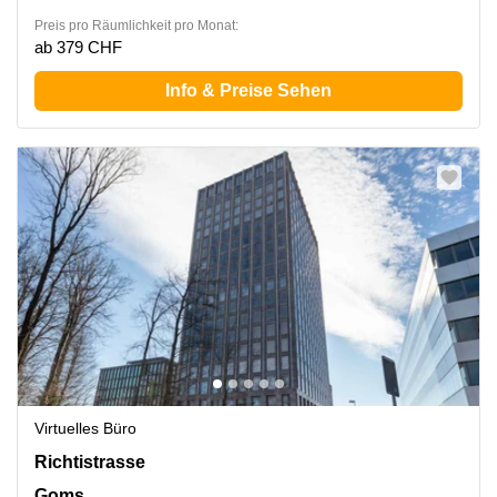
Preis pro Räumlichkeit pro Monat:
ab 379 CHF
Info & Preise Sehen
Virtuelles Büro
Richtistrasse 2, Goms
Richtistrasse
Goms