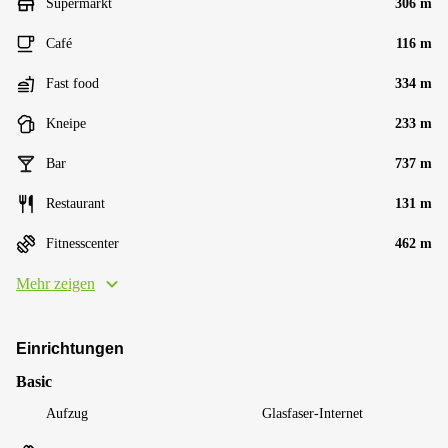
Supermarkt
306 m
Café
116 m
Fast food
334 m
Kneipe
233 m
Bar
737 m
Restaurant
131 m
Fitnesscenter
462 m
Mehr zeigen
Einrichtungen
Basic
Aufzug
Glasfaser-Internet