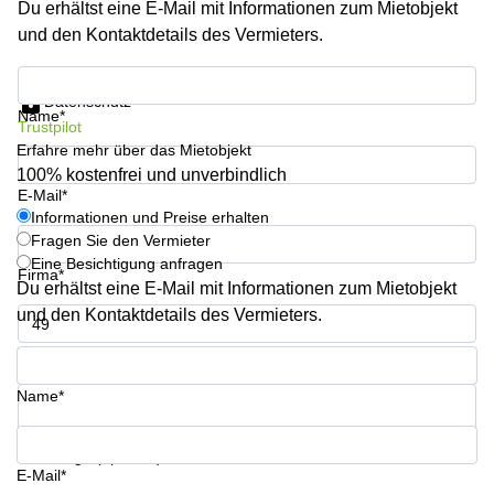
Du erhältst eine E-Mail mit Informationen zum Mietobjekt
Aeschengraben
Basel
29 Basel
und den Kontaktdetails des Vermieters.
Büro
Zugerstrasse
mieten
Informationen und Preise erhalten
32 Baar
Luzern
Datenschutz
Name*
Glärnischstrasse
Business
Trustpilot
13 Wil
Center
Erfahre mehr über das Mietobjekt
Zürich
100% kostenfrei und unverbindlich
Werftestrasse
E-Mail*
4 Luzern
Business
Informationen und Preise erhalten
Center
Fragen Sie den Vermieter
Zug
Eine Besichtigung anfragen
Firma*
Business
Du erhältst eine E-Mail mit Informationen zum Mietobjekt
Center
und den Kontaktdetails des Vermieters.
Bern
Telefon*
Name*
Ihre Frage (optional)
E-Mail*