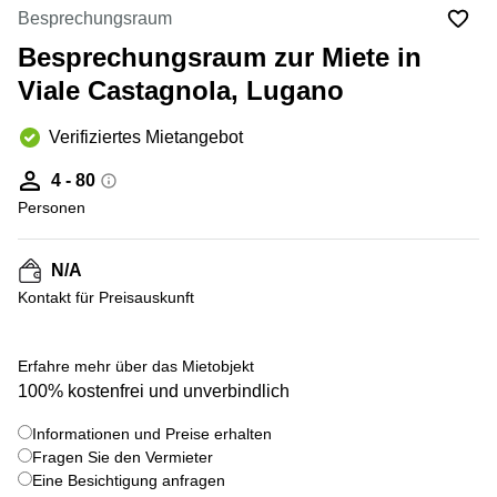
Coworking
Thurgauerstrasse
Besprechungsraum
Lausanne
40 Zürich
Besprechungsraum zur Miete in
Coworking
Gotthardstrasse
Genf
26 Zug
Viale Castagnola, Lugano
Coworking
Bahnhofstrasse
Verifiziertes Mietangebot
Bern
28 Zug
Coworking
Gubelstrasse
4 - 80
Winterthur
12 Zug
Personen
Büro
General-
mieten
Guisan-
N/A
Zürich
Strasse
6/8 Zug
Kontakt für Preisauskunft
Büro
mieten
Baarerstrasse
Zug
141 Zug
+ 4 bilder
Erfahre mehr über das Mietobjekt
Büro
Grafenauweg
100% kostenfrei und unverbindlich
mieten
8 Zug
Bern
Informationen und Preise erhalten
Teichgässlein
Fragen Sie den Vermieter
Büro
9 Basel
Eine Besichtigung anfragen
mieten