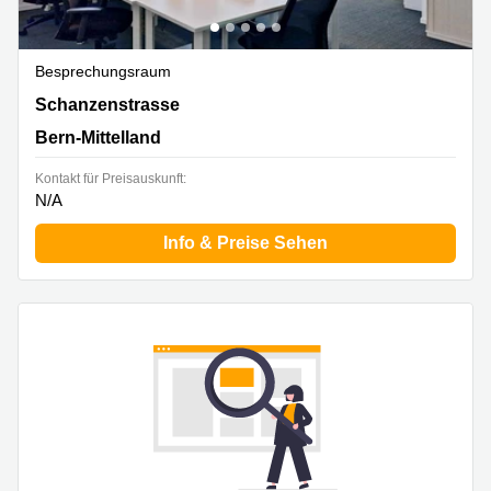
Besprechungsraum
Schanzenstrasse 4a, Bern-Mittelland
Schanzenstrasse
Bern-Mittelland
Kontakt für Preisauskunft:
N/A
Info & Preise Sehen