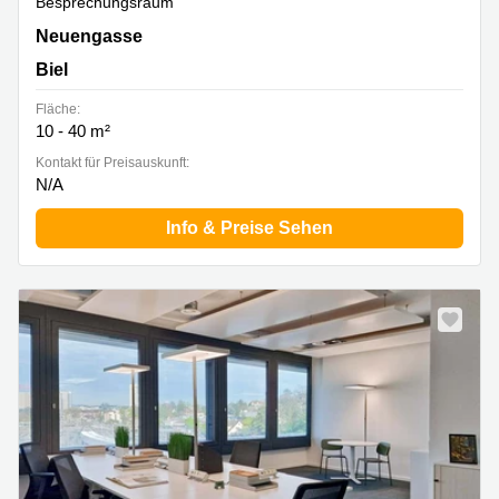
Besprechungsraum
Neuengasse 9, Biel
Neuengasse
Biel
Fläche:
10 - 40 m²
Kontakt für Preisauskunft:
N/A
Info & Preise Sehen