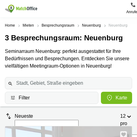
Anruf
Mieten / Vermieten
Home
Mieten
Besprechungsraum
Neuenburg
Neuenburg
3
Besprechungsraum
: Neuenburg
Hilfe
Produktseiten
Beliebte
Beliebte
Städte
Suchanfragen
Seminarraum Neuenburg: perfekt ausgestattet für Ihre
Büro
Über uns
Bedürfnissen und Besprechungen. Entdecken Sie unsere
Coworking
Leutschenbachstrasse
Business
Zürich
95 Zürich
vielfältigen Meetingraum-Optionen in Neuenburg!
Center
Büro vermieten
Coworking
Bahnhofplatz
Coworking
Zug
1 Zürich
Preis
Virtuelle
Coworking
Bahnhofstrasse
Büros
Basel
10 Zürich
Filter
Karte
Anmelden
Besprechungsräume
Coworking
Bahnhofstrasse
Luzern
100 Zürich
Neueste
12
Sprache wählen
French
Coworking
Europaallee
pro
Lugano
41 Zürich
Seite