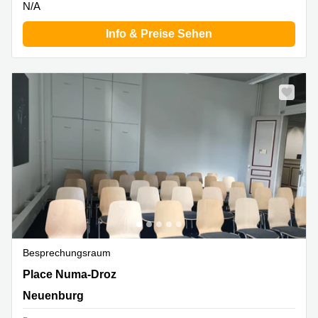
N/A
Info & Preise Sehen
Besprechungsraum
Place Numa-Droz 2, Neuenburg
Place Numa-Droz
Neuenburg