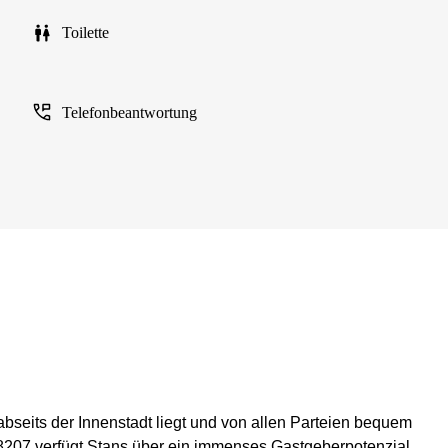
Toilette
Telefonbeantwortung
 abseits der Innenstadt liegt und von allen Parteien bequem
 8207 verfügt Stans über ein immenses Gastgeberpotenzial,