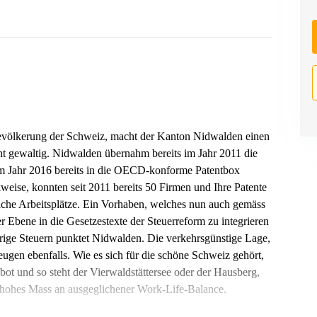
evölkerung der Schweiz, macht der Kanton Nidwalden einen
ht gewaltig. Nidwalden übernahm bereits im Jahr 2011 die
 im Jahr 2016 bereits in die OECD-konforme Patentbox
ise, konnten seit 2011 bereits 50 Firmen und Ihre Patente
liche Arbeitsplätze. Ein Vorhaben, welches nun auch gemäss
 Ebene in die Gesetzestexte der Steuerreform zu integrieren
edrige Steuern punktet Nidwalden. Die verkehrsgünstige Lage,
ugen ebenfalls. Wie es sich für die schöne Schweiz gehört,
ebot und so steht der Vierwaldstättersee oder der Hausberg,
n hohes Mass an ausgeglichener Work-Life-Balance.