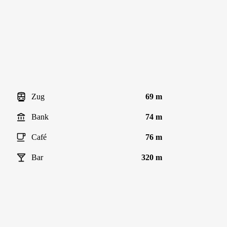
Zug
69 m
Bank
74 m
Café
76 m
Bar
320 m