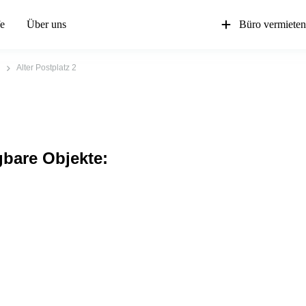
fe
Über uns
Büro vermiete
Alter Postplatz 2
gbare Objekte: