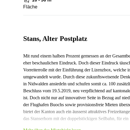
Fläche
Stans, Alter Postplatz
Mit rund einem halben Prozent gemessen an der Gesamtb
eher beschaulichen Eindruck. Doch dieser Eindruck täusc
Vorreiterrolle mit der Einführung der Lizenzbox, welche
umgewandelt wurde. Durch diese zukunftsweisende Denkwe
in Nidwalden ansiedeln und schufen somit ca. 100 zusätz
Beschluss vom 19.5.2019, neu verpflichtend auf kantonaler
ist. Doch nicht nur auf innovativer Seite in Bezug auf ni
der Flughafen Buochs sowie provisionsfreie Mieten überze
bietet der Kanton auch ein äusserst attraktives Freizeitang
das Stanserhorn mit der doppelstöckigen Seilbahn, für ei