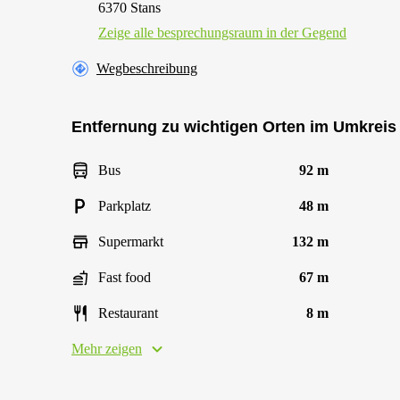
6370 Stans
Zeige alle besprechungsraum in der Gegend
Wegbeschreibung
Entfernung zu wichtigen Orten im Umkreis
Bus
92 m
Parkplatz
48 m
Supermarkt
132 m
Fast food
67 m
Restaurant
8 m
Mehr zeigen