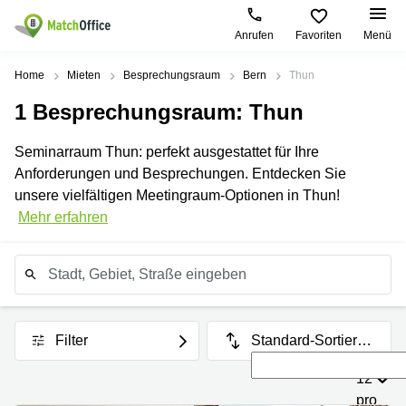
Anrufen
Favoriten
Menü
Mieten / Vermieten
Home
Mieten
Besprechungsraum
Bern
Thun
1
Besprechungsraum
: Thun
Hilfe
Produktseiten
Beliebte
Beliebte
Städte
Suchanfragen
Seminarraum Thun: perfekt ausgestattet für Ihre
Büro
Über uns
Anforderungen und Besprechungen. Entdecken Sie
Büro
Europaallee
Business
mieten
41 Zürich
unsere vielfältigen Meetingraum-Optionen in Thun!
Center
Zürich
Büro vermieten
Mehr erfahren
Bahnhofstrasse
Coworking
Büro
10 Zürich
mieten
Anmelden
Virtuelle
Bahnhofplatz
Zug
Büros
1 Zürich
Büro
Sprache wählen
French
Besprechungsräume
Talackerstrasse
mieten
41 Zürich
Basel
Filter
Standard-Sortierun
Leutschenbachstrasse
g
Büro
95 Zürich
12
mieten
Baar
pro