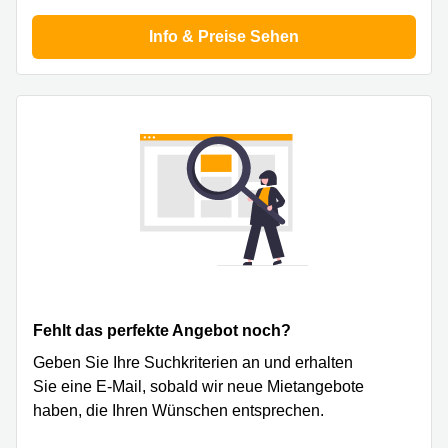
Zürich
Rathausstrasse
Info & Preise Sehen
14 6340 Baar
Business
Center
Turmstrasse
Genf
18
Steinhausen
Business
Center
Suurstoffi
Zug
37 6343
Rotkreuz
Business
Center
Basel
Business
Center
Luzern
Fehlt das perfekte Angebot noch?
Geben Sie Ihre Suchkriterien an und erhalten
Sie eine E-Mail, sobald wir neue Mietangebote
haben, die Ihren Wünschen entsprechen.