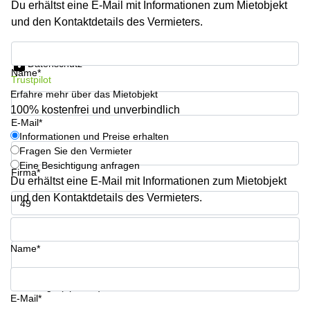
Du erhältst eine E-Mail mit Informationen zum Mietobjekt
Aeschengraben
Basel
29 Basel
und den Kontaktdetails des Vermieters.
Büro
Zugerstrasse
mieten
Informationen und Preise erhalten
32 Baar
Luzern
Datenschutz
Name*
Glärnischstrasse
Business
Trustpilot
13 Wil
Center
Erfahre mehr über das Mietobjekt
Zürich
100% kostenfrei und unverbindlich
Werftestrasse
E-Mail*
4 Luzern
Business
Informationen und Preise erhalten
Center
Fragen Sie den Vermieter
Zug
Eine Besichtigung anfragen
Firma*
Business
Du erhältst eine E-Mail mit Informationen zum Mietobjekt
Center
und den Kontaktdetails des Vermieters.
Bern
Telefon*
Name*
Ihre Frage (optional)
E-Mail*