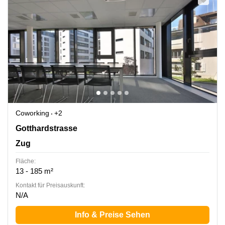
Coworking
+2
Gotthardstrasse 26, Zug
Gotthardstrasse
Zug
Fläche:
13 - 185 m²
Kontakt für Preisauskunft:
N/A
Info & Preise Sehen