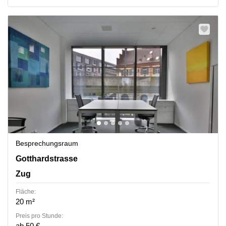
Besprechungsraum
Gotthardstrasse 26, Zug
Gotthardstrasse
Zug
Fläche:
20 m²
Preis pro Stunde:
ab 50 €