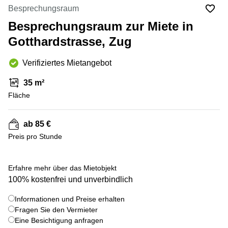
Coworking
Thurgauerstrasse
Besprechungsraum
Lausanne
40 Zürich
Besprechungsraum zur Miete in
Coworking
Gotthardstrasse
Genf
26 Zug
Gotthardstrasse, Zug
Coworking
Bahnhofstrasse
Verifiziertes Mietangebot
Bern
28 Zug
Coworking
Gubelstrasse
35 m²
Winterthur
12 Zug
Fläche
Büro
General-
mieten
Guisan-
ab 85 €
Zürich
Strasse
6/8 Zug
Preis pro Stunde
Büro
mieten
Baarerstrasse
Zug
141 Zug
+ 8 bilder
Erfahre mehr über das Mietobjekt
Büro
Grafenauweg
100% kostenfrei und unverbindlich
mieten
8 Zug
Bern
Informationen und Preise erhalten
Teichgässlein
Fragen Sie den Vermieter
Büro
9 Basel
Eine Besichtigung anfragen
mieten