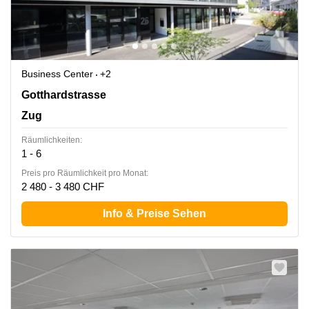
Business Center
+2
Gotthardstrasse 26, Zug
Gotthardstrasse
Zug
Räumlichkeiten:
1 - 6
Preis pro Räumlichkeit pro Monat:
2 480 - 3 480 CHF
Info & Preise Sehen