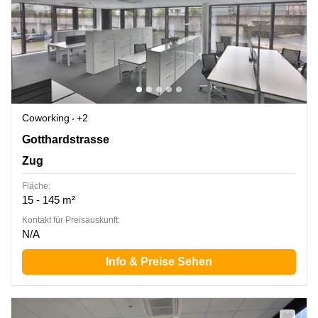
Coworking
+2
Gotthardstrasse 26, Zug
Gotthardstrasse
Zug
Fläche:
15 - 145 m²
Kontakt für Preisauskunft:
N/A
Info & Preise Sehen