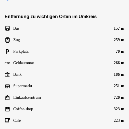
Entfernung zu wichtigen Orten im Umkreis
Bus
157 m
Zug
259 m
Parkplatz
70 m
Geldautomat
266 m
Bank
186 m
Supermarkt
251 m
Einkaufszentrum
720 m
Coffee-shop
323 m
Café
223 m