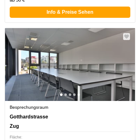
Info & Preise Sehen
Besprechungsraum
Gotthardstrasse 26, Zug
Gotthardstrasse
Zug
Fläche: