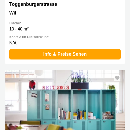
Toggenburgerstrasse 90, Wil
Toggenburgerstrasse
Wil
Fläche:
10 - 40 m²
Kontakt für Preisauskunft:
N/A
Info & Preise Sehen