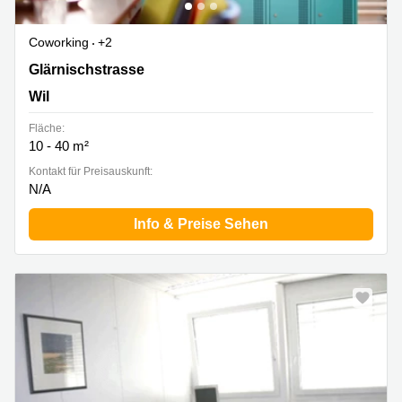
Coworking
+2
Glärnischstrasse 13, Wil
Glärnischstrasse
Wil
Fläche:
10 - 40 m²
Kontakt für Preisauskunft:
N/A
Info & Preise Sehen