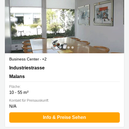
Business Center
+2
Industriestrasse 4, Malans
Industriestrasse
Malans
Fläche:
10 - 55 m²
Kontakt für Preisauskunft:
N/A
Info & Preise Sehen