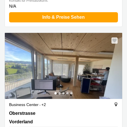
Kontakt für Preisauskunft:
N/A
Info & Preise Sehen
Business Center
+2
Oberstrasse 31, Vorderland
Oberstrasse
Vorderland