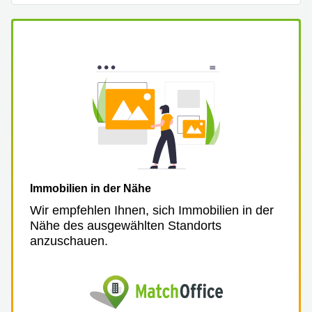
Aeschengraben
Basel
29 Basel
Büro
Zugerstrasse
mieten
32 Baar
Luzern
Glärnischstrasse
Business
13 Wil
Center
Zürich
Werftestrasse
4 Luzern
Business
Center
Zug
Business
Immobilien in der Nähe
Center
Bern
Wir empfehlen Ihnen, sich Immobilien in der
Nähe des ausgewählten Standorts
anzuschauen.