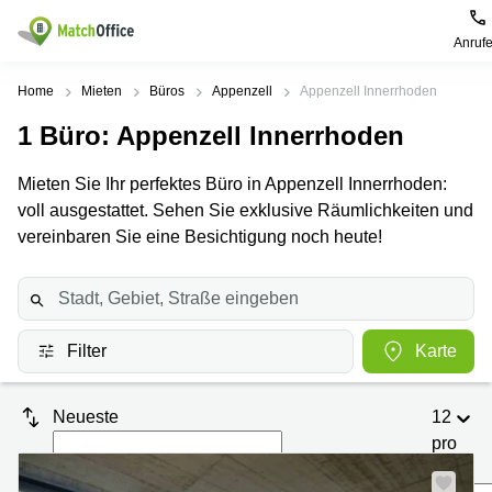
Anruf
Mieten / Vermieten
Home
Mieten
Büros
Appenzell
Appenzell Innerrhoden
1
Büro
: Appenzell Innerrhoden
Hilfe
Produktseiten
Beliebte
Beliebte
Städte
Suchanfragen
Mieten Sie Ihr perfektes Büro in Appenzell Innerrhoden:
Büro
Über uns
voll ausgestattet. Sehen Sie exklusive Räumlichkeiten und
Coworking
Leutschenbachstrasse
Business
Zürich
95 Zürich
vereinbaren Sie eine Besichtigung noch heute!
Center
Büro vermieten
Coworking
Bahnhofplatz
Coworking
Zug
1 Zürich
Preis
Virtuelle
Coworking
Bahnhofstrasse
Büros
Basel
10 Zürich
Filter
Karte
Anmelden
Besprechungsräume
Coworking
Bahnhofstrasse
Luzern
100 Zürich
Neueste
12
Sprache wählen
French
Coworking
Europaallee
pro
Lugano
41 Zürich
Seite