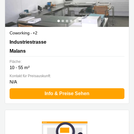
Coworking
+2
Industriestrasse 4, Malans
Industriestrasse
Malans
Fläche:
10 - 55 m²
Kontakt für Preisauskunft:
N/A
Info & Preise Sehen