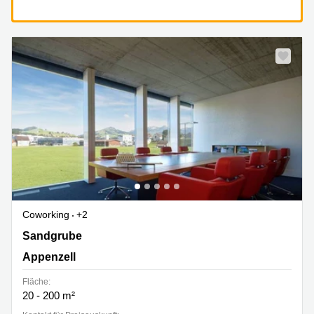
Coworking
+2
Sandgrube 29, Appenzell
Sandgrube
Appenzell
Fläche:
20 - 200 m²