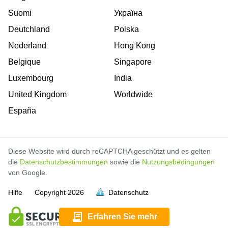
Suomi
Україна
Deutchland
Polska
Nederland
Hong Kong
Belgique
Singapore
Luxembourg
India
United Kingdom
Worldwide
España
Diese Website wird durch reCAPTCHA geschützt und es gelten
die
Datenschutzbestimmungen
sowie die
Nutzungsbedingungen
von Google.
Hilfe
Copyright
2026
Datenschutz
voll
voll
voll
voll
voll
voll
Erfahren Sie mehr