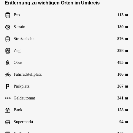
Entfernung zu wichtigen Orten im Umkreis
Bus
113 m
S-train
180 m
Straßenbahn
876 m
Zug
298 m
Obus
485 m
Fahrradstellplatz
106 m
Parkplatz
267 m
Geldautomat
241 m
Bank
158 m
Supermarkt
94 m