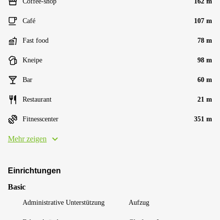
Coffee-shop
162 m
Café
107 m
Fast food
78 m
Kneipe
98 m
Bar
60 m
Restaurant
21 m
Fitnesscenter
351 m
Mehr zeigen
Einrichtungen
Basic
Administrative Unterstützung
Aufzug