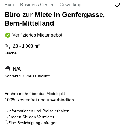
Coworking
Thurgauerstrasse
Büro
Business Center
Coworking
Lausanne
40 Zürich
Büro zur Miete in Genfergasse,
Coworking
Gotthardstrasse
Genf
26 Zug
Bern-Mittelland
Coworking
Bahnhofstrasse
Verifiziertes Mietangebot
Bern
28 Zug
Coworking
Gubelstrasse
20 - 1 000 m²
Winterthur
12 Zug
Fläche
Büro
General-
mieten
Guisan-
N/A
Zürich
Strasse
6/8 Zug
Kontakt für Preisauskunft
Büro
mieten
Baarerstrasse
Zug
141 Zug
+ 4 bilder
Erfahre mehr über das Mietobjekt
Büro
Grafenauweg
100% kostenfrei und unverbindlich
mieten
8 Zug
Bern
Informationen und Preise erhalten
Teichgässlein
Fragen Sie den Vermieter
Büro
9 Basel
Eine Besichtigung anfragen
mieten