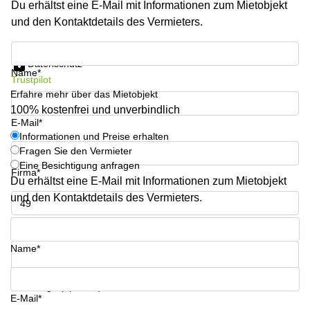
Du erhältst eine E-Mail mit Informationen zum Mietobjekt
Aeschengraben
Basel
29 Basel
und den Kontaktdetails des Vermieters.
Büro
Zugerstrasse
mieten
Informationen und Preise erhalten
32 Baar
Luzern
Datenschutz
Name*
Glärnischstrasse
Business
Trustpilot
13 Wil
Center
Erfahre mehr über das Mietobjekt
Zürich
100% kostenfrei und unverbindlich
Werftestrasse
E-Mail*
4 Luzern
Business
Informationen und Preise erhalten
Center
Fragen Sie den Vermieter
Zug
Eine Besichtigung anfragen
Firma*
Business
Du erhältst eine E-Mail mit Informationen zum Mietobjekt
Center
und den Kontaktdetails des Vermieters.
Bern
Telefon*
Name*
Ihre Frage (optional)
E-Mail*